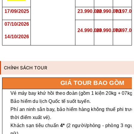
17/09/2025
23.990.000
22.
990.000
7.
197.0
07/10/2026
24.990.000
23.990.000
7.497.0
14/10/2026
CHÍNH SÁCH TOUR
GIÁ
TOUR
BAO GỒM
Vé máy bay khứ hồi theo đoàn (gồm
1 kiện 2
0
kg + 07kg 
Bảo hiểm du lịch Quốc tế suốt tuyến.
Phí an ninh sân bay, bảo hiểm hàng không thuế phi trườ
thời điểm xuất vé).
Khách sạn tiêu chuẩn
4*
(2 người/phòng - phòng 3 ngư
nữ).