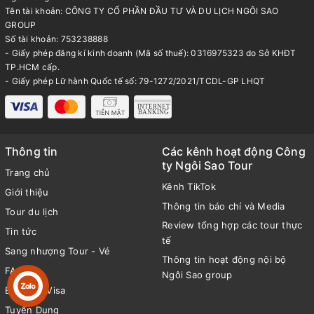
Tên tài khoản: CÔNG TY CỔ PHẦN ĐẦU TƯ VÀ DU LỊCH NGÔI SAO
GROUP
Số tài khoản: 753238888
- Giấy phép đăng kí kinh doanh (Mã số thuế): 0316975323 do Sở KHĐT
TP.HCM cấp.
- Giấy phép Lữ hành Quốc tế số: 79-1272/2021/TCDL-GP LHQT
Thông tin
Các kênh hoạt động Công
ty Ngôi Sao Tour
Trang chủ
Kênh TikTok
Giới thiệu
Thông tin báo chí và Media
Tour du lịch
Review tổng hợp các tour thực
Tin tức
tế
Sang nhượng Tour - Vé
Thông tin hoạt động nội bộ
FAQ
Ngôi Sao group
Bảng giá Visa
Tuyển Dụng