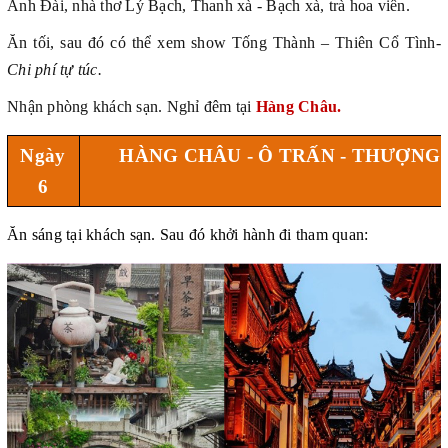
Anh Đài, nhà thơ Lý Bạch, Thanh xà - Bạch xà, trà hoa viên.
Ăn tối, sau đó có thể xem show Tống Thành – Thiên Cổ Tình-
Chi phí tự túc.
Nhận phòng khách sạn. Nghỉ đêm tại
Hàng Châu.
Ngày
HÀNG CHÂU - Ô TRẤN - THƯỢNG 
6
Ăn sáng tại khách sạn. Sau đó khởi hành đi tham quan: