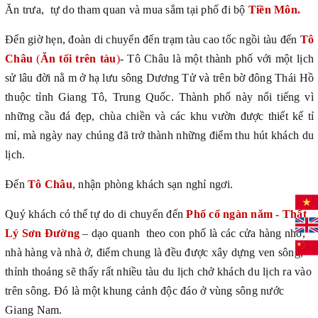
Ăn trưa, tự do tham quan và mua sắm tại phố đi bộ
Tiền Môn.
Đến giờ hẹn, đoàn di chuyển đến trạm tàu cao tốc ngồi tàu đến
Tô
Châu
(
Ăn tối trên tàu
)
- Tô Châu là một thành phố với một lịch
sử lâu đời nằ m ở hạ lưu sông Dương Tử và trên bờ đông Thái Hồ
thuộc tỉnh Giang Tô, Trung Quốc. Thành phố này nổi tiếng vì
những cầu đá đẹp, chùa chiền và các khu vườn được thiết kế tỉ
mỉ, mà ngày nay chúng đã trở thành những điểm thu hút khách du
lịch.
Đến
Tô Châu
, nhận phòng khách sạn nghỉ ngơi.
Quý khách có thể tự do di chuyển đến
Phố cổ ngàn năm - Thất
Lý Sơn Đường
– dạo quanh theo con phố là các cửa hàng nhỏ,
nhà hàng và nhà ở, điểm chung là đều được xây dựng ven sông,
thỉnh thoảng sẽ thấy rất nhiều tàu du lịch chở khách du lịch ra vào
trên sông. Đó là một khung cảnh độc đáo ở vùng sông nước
Giang Nam.