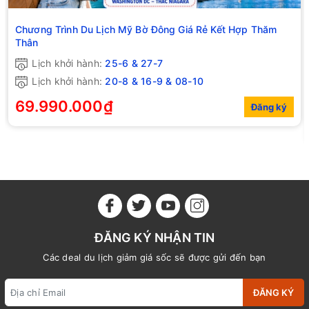
Chương Trình Du Lịch Mỹ Bờ Đông Giá Rẻ Kết Hợp Thăm
Thân
Lịch khởi hành:
25-6 & 27-7
Lịch khởi hành:
20-8 & 16-9 & 08-10
69.990.000₫
Đăng ký
ĐĂNG KÝ NHẬN TIN
Các deal du lịch giảm giá sốc sẽ được gửi đến bạn
ĐĂNG KÝ