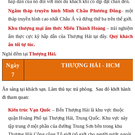
hấp dẫn của nó đối với mỗi du khách khi có dịp đặt chân đến.
Ngắm tháp truyền hình Minh Châu Phương Đông
– một
tháp truyền hình cao nhất Châu Á và đứng thứ ba trên thế giới.
Khu thượng mại ẩm thức Miếu Thành Hoàng
– trải nghiệm
ẩm thực cực kỳ hấp dẫn của Thượng Hải tại đây.
Quý khách
ăn tối tự túc.
Nghỉ đêm tại
Thượng Hải.
Ngày
THƯỢNG HẢI - HCM
7
Ăn sáng tại khách sạn. Làm thủ tục trả phòng. Sau đó khởi hành
đi tham quan
:
Kiến trúc Vạn Quốc
– Bến Thượng Hải là khu vực thuộc
quận Hoàng Phố tại Thượng Hải, Trung Quốc. Khu vực này
tập trung ở một phần của đường Trung Sơn bên trong khu
Thượng Hải Công cộng Tô giới (tô giới cho người nước ngoài