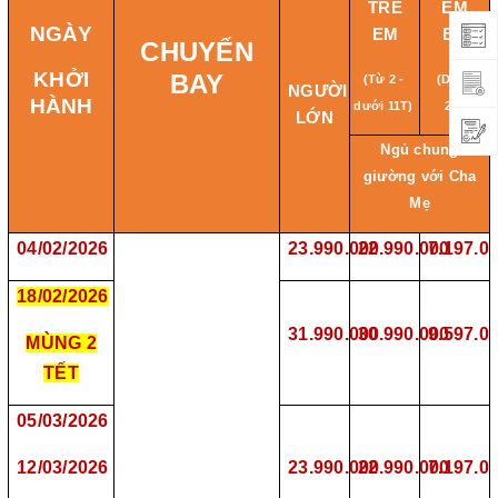
TRẺ
EM
NGÀY
EM
BÉ
CHUYẾN
KHỞI
BAY
(Từ 2 -
(Dưới
NGƯỜI
HÀNH
dưới 11T)
2T)
LỚN
Ngủ chung
giường với Cha
Mẹ
04/02/2026
23.990.000
22.
990.000
7.
197.0
18/02/2026
31.990.000
30.
990.000
9.
597.0
MÙNG 2
TẾT
05/03/2026
12/03/2026
23.990.000
22.
990.000
7.
197.0