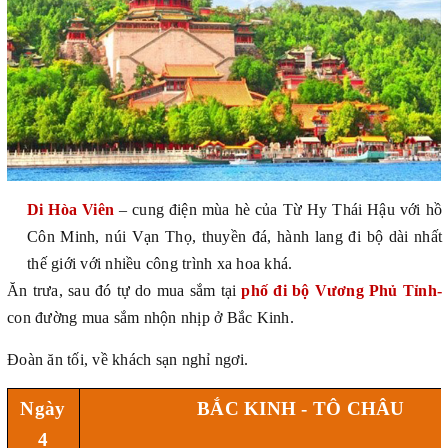
Di Hòa Viên
– cung điện mùa hè của Từ Hy Thái Hậu với hồ
Côn Minh, núi Vạn Thọ, thuyền đá, hành lang đi bộ dài nhất
thế giới với nhiều công trình xa hoa khá.
Ăn trưa, sau đó tự do mua sắm tại
phố đi bộ Vương Phủ Tỉnh-
con đường mua sắm nhộn nhịp ở Bắc Kinh.
Đoàn ăn tối, về khách sạn nghỉ ngơi.
Ngày
BẮC KINH - TÔ CHÂU
4