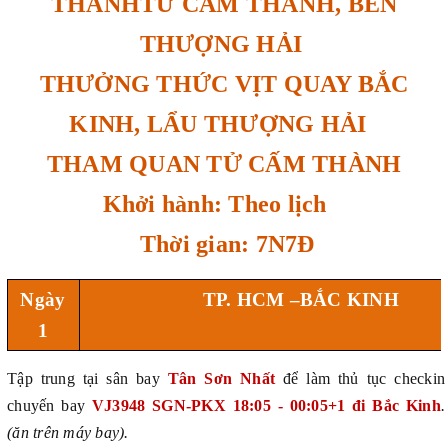
THÀNHTỬ CẤM THÀNH, BẾN
THƯỢNG HẢI
THƯỞNG THỨC VỊT QUAY BẮC
KINH, LẨU THƯỢNG HẢI
THAM QUAN TỬ CẤM THÀNH
Khởi hành: Theo lịch
Thời gian: 7N7Đ
Ngày
TP. HCM –
BẮC KINH
1
Tập trung tại sân bay
Tân Sơn Nhất
để làm thủ tục checkin
chuyến bay
VJ3948 SGN-PKX 18:05 - 00:05+1 đi Bắc Kinh
.
(ăn trên máy bay).