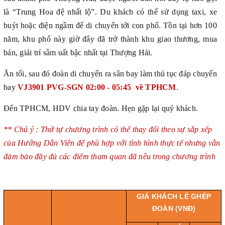
là “Trung Hoa đệ nhất lộ”. Du khách có thể sử dụng taxi, xe
buýt hoặc điện ngầm để di chuyển tới con phố. Tồn tại hơn 100
năm, khu phố này giờ đây đã trở thành khu giao thương, mua
bán, giải trí sầm uất bậc nhất tại Thượng Hải.
Ăn tối, sau đó đoàn di chuyển ra sân bay làm thủ tục đáp chuyến
bay
VJ3901 PVG-SGN 02:00 - 05:45 về TPHCM
.
Đến TPHCM, HDV chia tay đoàn. Hẹn gặp lại quý khách.
** Chú ý : Thứ tự chương trình có thể thay đổi theo sự sắp xếp
của Hướng Dẫn Viên để phù hợp với tình hình thực tế nhưng vẫn
đảm bảo đầy đủ các điểm tham quan đã nêu trong chương trình
GIÁ KHÁCH LẺ GHÉP
ĐOÀN (VNĐ)