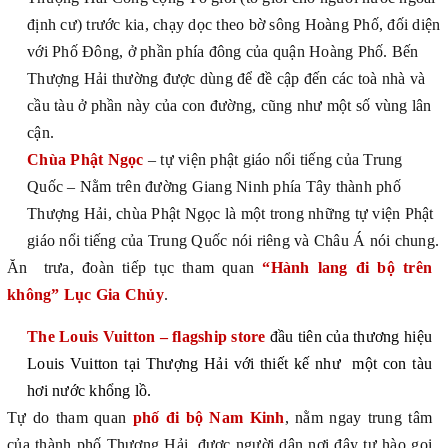
định
cư) trước kia, chạy dọc theo bờ sông Hoàng Phố, đối diện
với Phố Đông, ở phần phía đông của quận Hoàng Phố. Bến
Thượng Hải thường được dùng để đề cập đến các toà nhà và
cầu tàu ở phần này của con đường, cũng như một số vùng lân
cận.
Chùa Phật Ngọc
– tự viện phật giáo nổi tiếng của Trung
Quốc – Nằm trên đường Giang Ninh phía Tây thành phố
Thượng Hải, chùa Phật Ngọc là một trong những tự viện Phật
giáo nổi tiếng của Trung Quốc nói riêng và Châu Á nói chung.
Ăn trưa, đoàn tiếp tục tham quan
“Hành lang đi bộ trên
không” Lục Gia Chủy
.
The Louis Vuitton – flagship store
đầu tiên của thương hiệu
Louis Vuitton tại Thượng Hải với thiết kế như một con tàu
hơi nước khổng lồ.
Tự do tham quan
phố đi bộ Nam Kinh
, nằm ngay trung tâm
của thành phố Thượng Hải, được người dân nơi đây tự hào gọi