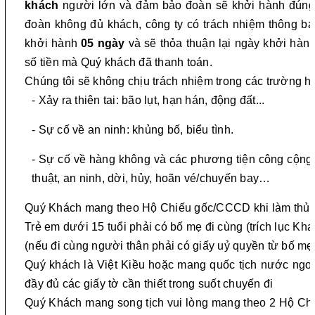
khách
người lớn và đảm bảo đoàn sẽ khởi hành đúng 
đoàn không đủ khách, công ty có trách nhiệm thông b
khởi hành
05 ngày
và sẽ thỏa thuận lại ngày khởi hành
số tiền mà Quý khách đã thanh toán.
Chúng tôi sẽ không chịu trách nhiệm trong các trường
- Xảy ra thiên tai: bão lụt, hạn hán, động đất...
- Sự cố về an ninh: khủng bố, biểu tình.
- Sự cố về hàng không và các phương tiện công cộng, 
thuật, an ninh, dời, hủy, hoãn vé/chuyến bay…
Quý Khách mang theo Hộ Chiếu gốc/CCCD khi làm thủ t
Trẻ em dưới 15 tuổi phải có bố mẹ đi cùng (trích lục Kha
(nếu đi cùng người thân phải có giấy uỷ quyền từ bố mẹ (
Quý khách là Việt Kiều hoặc mang quốc tịch nước ngoà
đầy đủ các giấy tờ cần thiết trong suốt chuyến đi
Quý Khách mang song tịch vui lòng mang theo 2 Hộ Chiế