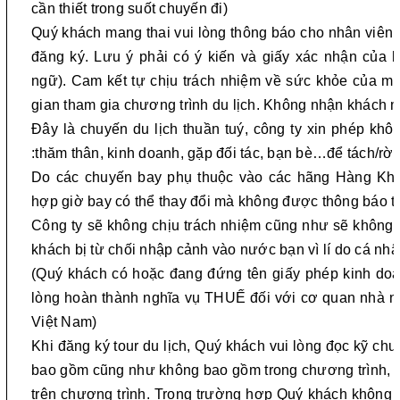
cần thiết trong suốt chuyến đi)
Quý khách mang thai
vui lòng thông báo cho nhân viên t
đăng ký. Lưu ý phải có ý kiến và giấy xác nhận của bá
ngữ). Cam kết tự chịu trách nhiệm về sức khỏe của mình
gian tham gia chương trình du lịch. Không nhận khách ma
Đây là chuyến du lịch thuần tuý, công ty xin phép khô
:thăm thân, kinh doanh,
gặp đối tác,
bạn bè…để tách/rời
Do các chuyến bay phụ thuộc vào các hãng Hàng Khô
hợp giờ bay có thể thay đổi mà không được thông báo t
Công ty sẽ không chịu trách nhiệm cũng như sẽ không h
khách bị từ chối nhập cảnh vào nước bạn vì lí do cá n
(Quý khách có hoặc đang đứng tên giấy phép kinh doan
lòng hoàn thành nghĩa vụ THUẾ đối với cơ quan nhà nư
Việt Nam)
Khi đăng ký tour du lịch, Quý khách vui lòng đọc kỹ chươ
bao gồm cũng như không bao gồm trong chương trình, c
trên chương trình. Trong trường hợp Quý khách không t