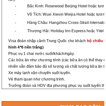
- Bắc Kinh: Rosewood Beijing Hotel hoặc tươ
- Vô Tích: Wuxi Xiexin Weijia Hotel hoặc tươn
- Hàng Châu: Hangzhou Cross-Strait Internatio
- Thượng Hải: Holiday Inn Express hoặc Yitel 
Visa đoàn nhập cảnh Trung Quốc cho khách
hộ chiếu 
hình 4*6 nền trắng)
Phục vụ 1 chai nước suối/khách/ngày.
Các bữa ăn như chương trình (các bữa ăn có thể thay đ
nhiên vẫn đảm bảo đủ số lượng và chất lượng bữa ăn 
Xe máy lạnh vận chuyển suốt tuyến.
Vé tham quan như chương trình.
Trưởng đoàn và HDV địa phương phục vụ suốt tuyến the