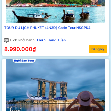
TOUR DU LỊCH PHUKET (4N3Đ) Code Tour:NSGPK4
Lịch khởi hành:
Thứ 5 Hàng Tuần
8.990.000₫
Đăng ký