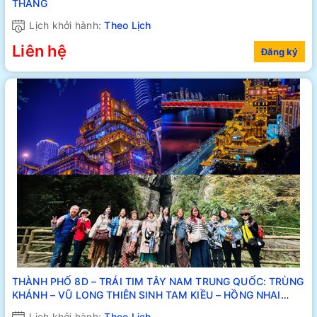
THẲNG
Lịch khởi hành:
Theo Lịch
Liên hệ
Đăng ký
THÀNH PHỐ 8D – TRÁI TIM TÂY NAM TRUNG QUỐC: TRÙNG
KHÁNH – VŨ LONG THIÊN SINH TAM KIỀU – HỒNG NHAI
ĐỘNG
Lịch khởi hành:
Theo Lịch