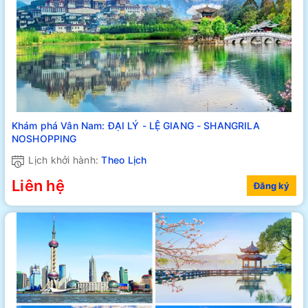
Khám phá Vân Nam: ĐẠI LÝ - LỆ GIANG - SHANGRILA
NOSHOPPING
Lịch khởi hành:
Theo Lịch
Liên hệ
Đăng ký