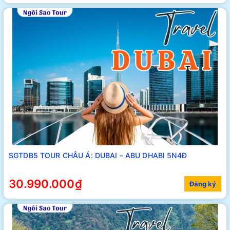
SGTDB5 TOUR CHÂU Á: DUBAI – ABU DHABI 5N4Đ
30.990.000₫
Đăng ký