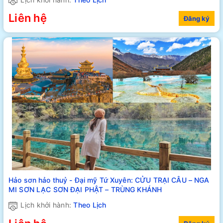
Liên hệ
Đăng ký
Hảo sơn hảo thuỷ - Đại mỹ Tứ Xuyên: CỬU TRẠI CÂU – NGA
MI SƠN LẠC SƠN ĐẠI PHẬT – TRÙNG KHÁNH
Lịch khởi hành:
Theo Lịch