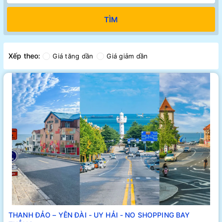
TÌM
Xếp theo:
Giá tăng dần
Giá giảm dần
THANH ĐẢO – YÊN ĐÀI - UY HẢI - NO SHOPPING BAY