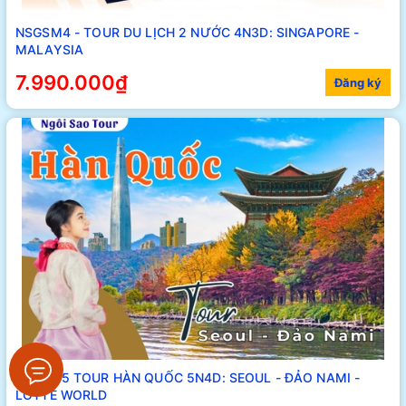
NSGSM4 - TOUR DU LỊCH 2 NƯỚC 4N3D: SINGAPORE -
MALAYSIA
7.990.000₫
Đăng ký
ĐVTHQ5 TOUR HÀN QUỐC 5N4D: SEOUL - ĐẢO NAMI -
LOTTE WORLD