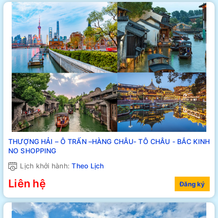
THƯỢNG HẢI – Ô TRẤN –HÀNG CHÂU- TÔ CHÂU - BẮC KINH
NO SHOPPING
Lịch khởi hành:
Theo Lịch
Liên hệ
Đăng ký