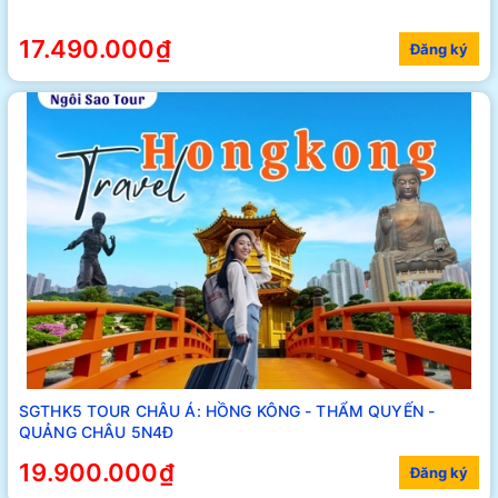
17.490.000₫
Đăng ký
SGTHK5 TOUR CHÂU Á: HỒNG KÔNG - THẨM QUYẾN -
QUẢNG CHÂU 5N4Đ
19.900.000₫
Đăng ký