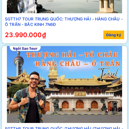
SGTTH7 TOUR TRUNG QUỐC: THƯỢNG HẢI - HÀNG CHÂU -
Ô TRẤN - BẮC KINH 7N6Đ
23.990.000₫
Đăng ký
SGTTH5 TOUR TRUNG QUỐC :THƯỢNG HẢI (THƯỢNG HẢI -