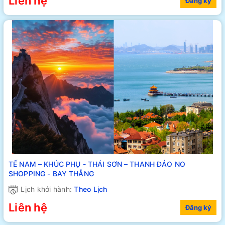
Liên hệ
Đăng ký
TẾ NAM – KHÚC PHỤ - THÁI SƠN – THANH ĐẢO NO
SHOPPING - BAY THẲNG
Lịch khởi hành:
Theo Lịch
Liên hệ
Đăng ký