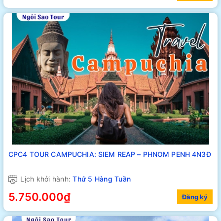
CPC4 TOUR CAMPUCHIA: SIEM REAP – PHNOM PENH 4N3Đ
Lịch khởi hành:
Thứ 5 Hàng Tuần
5.750.000₫
Đăng ký