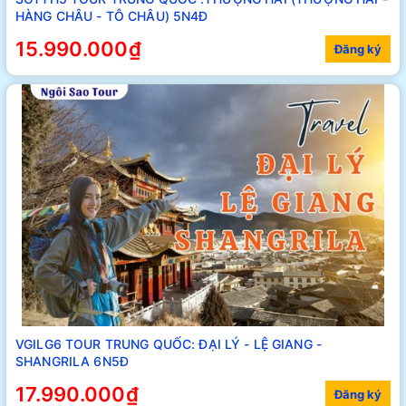
HÀNG CHÂU - TÔ CHÂU) 5N4Đ
15.990.000₫
Đăng ký
VGILG6 TOUR TRUNG QUỐC: ĐẠI LÝ - LỆ GIANG -
SHANGRILA 6N5Đ
17.990.000₫
Đăng ký