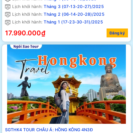
Lịch khởi hành:
Tháng 3 (07-13-20-27)/2025
Lịch khởi hành:
Tháng 2 (06-14-20-28)/2025
Lịch khởi hành:
Tháng 1 (17-23-30-31)/2025
17.990.000₫
Đăng ký
SGTHK4 TOUR CHÂU Á: HỒNG KÔNG 4N3Đ