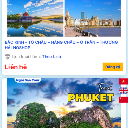
BẮC KINH - TÔ CHÂU – HÀNG CHÂU – Ô TRẤN – THƯỢNG
HẢI NOSHOP
Lịch khởi hành:
Theo Lịch
Liên hệ
Đăng ký