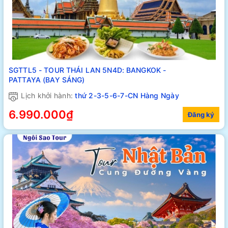
SGTTL5 - TOUR THÁI LAN 5N4D: BANGKOK -
PATTAYA (BAY SÁNG)
Lịch khởi hành:
thứ 2-3-5-6-7-CN Hàng Ngày
6.990.000₫
Đăng ký