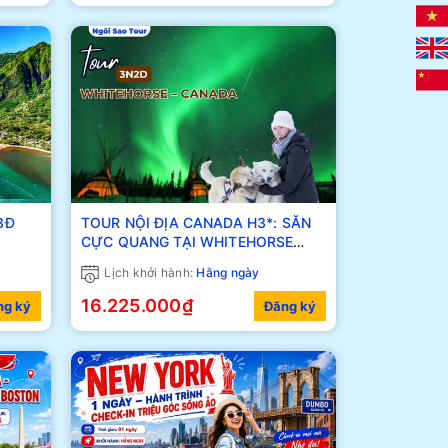
3Đ
TOUR NỘI ĐỊA CANADA H3*: SĂN
CỰC QUANG TẠI WHITEHORSE
3N2Đ
Lịch khởi hành:
Hằng ngày
16.225.000₫
ng ký
Đăng ký