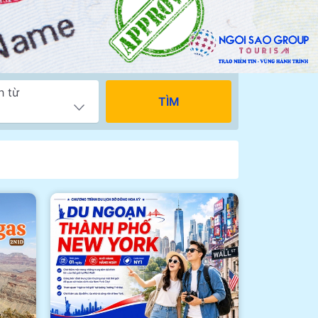
h từ
TÌM