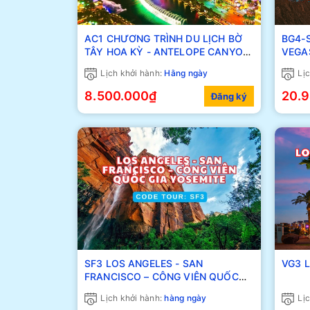
AC1 CHƯƠNG TRÌNH DU LỊCH BỜ
BG4-SS SAN FRANCIS
TÂY HOA KỲ - ANTELOPE CANYON
VEGA
HORSESHOE BEND
Lịch khởi hành:
Hằng ngày
Lịc
8.500.000₫
20.
Đăng ký
SF3 LOS ANGELES - SAN
V
FRANCISCO – CÔNG VIÊN QUỐC
GIA YOSEMITE
Lịch khởi hành:
hàng ngày
Lịc