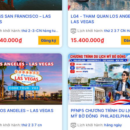
CO – LAS
LG4 - THAM QUAN LOS ANGE
S
LAS VEGAS
h khởi hành:
thứ 2-3-CN hàng tuần
Lịch khởi hành:
thứ 2 3 7 CN Hàn
940.000₫
15.400.000₫
Đăng ký
Đă
G3 LOS ANGELES – LAS VEGAS
PFNP5 CHƯƠNG TRÌNH DU L
MỸ BỜ ĐÔNG PHILADELPHIA -
WASHINGTON D.C THÁC NIA
h khởi hành:
thứ 2 3 7 cn
Lịch khởi hành:
hằng ngày
- NEW YORK