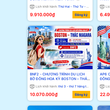
PHILADELPHIA – WASHINGTON DC
Lịch khởi hành:
Thứ Hai - Thứ Tư - Thứ Sáu
Lịc
– THÁC NIAGARA
9.910.000₫
6.4
Đăng ký
BNF2 - CHƯƠNG TRÌNH DU LỊCH
AP6 
BỜ ĐÔNG HOA KỲ BOSTON – THÁC
ĐÔNG
NIAGARA
PHIL
Lịch khởi hành:
thứ 3 - thứ 7 hằng tuần
Lịc
THÁC
10.070.000₫
22.
Đăng ký