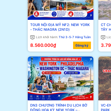
TOUR NỘI ĐỊA MỸ NF2: NEW YORK
CT C
- THÁC NIAGRA (2N1D)
Lịch khởi hành:
Thứ 3-5-7 Hằng Tuần
Lịc
8.560.000₫
3.7
Đăng ký
DN3 CHƯƠNG TRÌNH DU LỊCH BỜ
VC-E
ĐÔNG HOA KỲ NEW YORK –