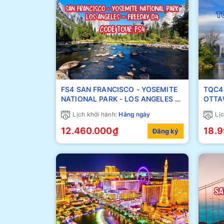
FS4 SAN FRANCISCO - YOSEMITE
TQC4 – TORONTO – MON
NATIONAL PARK - LOS ANGELES –
OTTA
FREEDAY D4
Lịch khởi hành:
Hằng ngày
Lịc
12.460.000₫
18.
Đăng ký