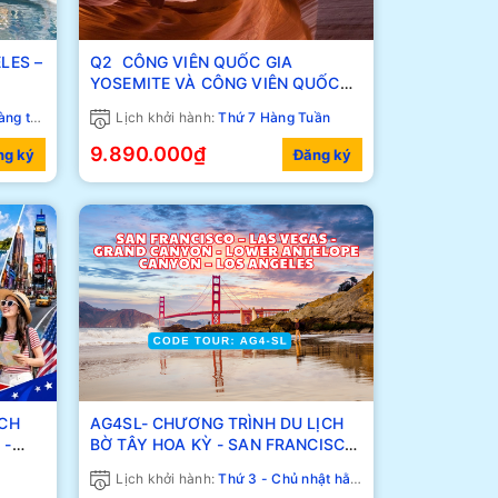
LES –
Q2 CÔNG VIÊN QUỐC GIA
YOSEMITE VÀ CÔNG VIÊN QUỐC
GIA KINGS CANYON
g tuần
Lịch khởi hành:
Thứ 7 Hàng Tuần
9.890.000₫
ng ký
Đăng ký
ỊCH
AG4SL- CHƯƠNG TRÌNH DU LỊCH
BỜ TÂY HOA KỲ - SAN FRANCISCO
GARA
– LAS VEGAS - GRAND CANYON -
Lịch khởi hành:
Thứ 3 - Chủ nhật hằng tuần
LOWER ANTELOPE CANYON – LOS