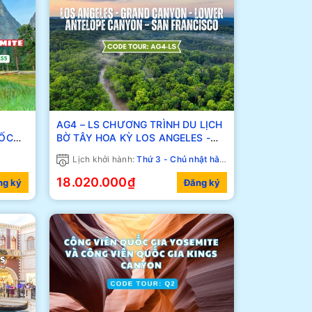
AG4 – LS CHƯƠNG TRÌNH DU LỊCH
UỐC
BỜ TÂY HOA KỲ LOS ANGELES -
GRAND CANYON - LOWER
Lịch khởi hành:
Thứ 3 - Chủ nhật hằng tuần
ANTELOPE CANYON – SAN
FRANCISCO
18.020.000₫
ng ký
Đăng ký