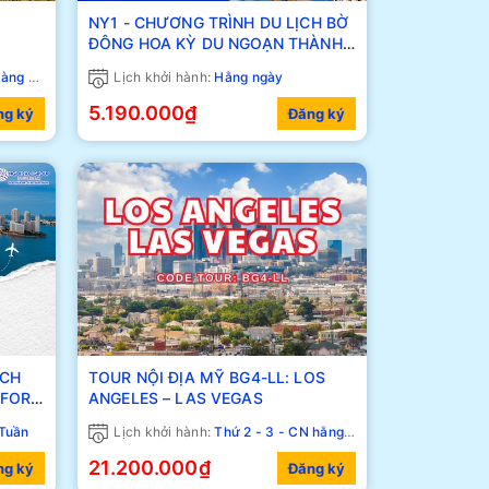
NY1 - CHƯƠNG TRÌNH DU LỊCH BỜ
ĐÔNG HOA KỲ DU NGOẠN THÀNH
PHỐ NEW YORK
 Tuần
Lịch khởi hành:
Hằng ngày
5.190.000₫
ng ký
Đăng ký
ỊCH
TOUR NỘI ĐỊA MỸ BG4-LL: LOS
ANGELES – LAS VEGAS
Tuần
Lịch khởi hành:
Thứ 2 - 3 - CN hằng tuần
21.200.000₫
ng ký
Đăng ký