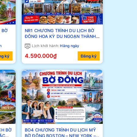
 BỜ
NR1 CHƯƠNG TRÌNH DU LỊCH BỜ
ĐÔNG HOA KỲ DU NGOẠN THÀNH
PHỐ NEW YORK
h
Lịch khởi hành:
Hằng ngày
4.590.000₫
ng ký
Đăng ký
CH BỜ
BO4 CHƯƠNG TRÌNH DU LỊCH MỸ
BỜ ĐÔNG BOSTON – NEW YORK –