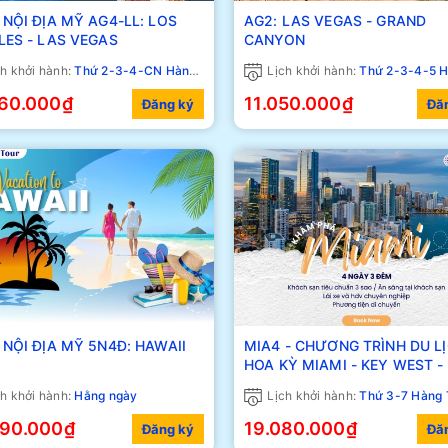
NỘI ĐỊA MỸ AG4-LL: LOS
AG2: LAS VEGAS - GRAND
LES - LAS VEGAS
CANYON
h khởi hành:
Thứ 2-3-4-CN Hàng Tuần
Lịch khởi hành:
Thứ 2-3-4-5 Hàng
960.000₫
11.050.000₫
Đăng ký
Đă
NỘI ĐỊA MỸ 5N4Đ: HAWAII
MIA4 - CHƯƠNG TRÌNH DU L
HOA KỲ MIAMI - KEY WEST - FORT
LAUDERDALE
h khởi hành:
Hằng ngày
Lịch khởi hành:
Thứ 3-7 Hàng 
590.000₫
19.080.000₫
Đăng ký
Đă