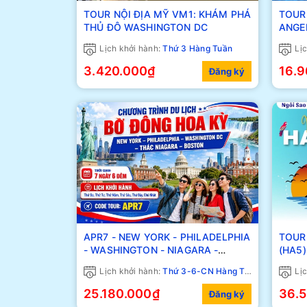
TOUR NỘI ĐỊA MỸ VM1: KHÁM PHÁ
TOUR 
THỦ ĐÔ WASHINGTON DC
ANGE
Lịch khởi hành:
Thứ 3 Hàng Tuần
Lịc
3.420.000₫
16.
Đăng ký
APR7 - NEW YORK - PHILADELPHIA
TOUR 
- WASHINGTON - NIAGARA -
(HA5)
BOSTON (KM)
Lịch khởi hành:
Thứ 3-6-CN Hàng Tuần
Lịc
25.180.000₫
36.
Đăng ký