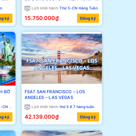
PHILADELPHIA– WASHINGTON DC
ần
Lịch khởi hành:
Thứ 5-CN Hàng Tuần
– THÁC NIAGARA
15.750.000₫
ng ký
Đăng ký
H BỜ
FSA7 SAN FRANCISCO – LOS
ANGELES – LAS VEGAS
 DC
ng Tuần
Lịch khởi hành:
thứ 5 6 7 hàng tuần
42.139.000₫
ng ký
Đăng ký