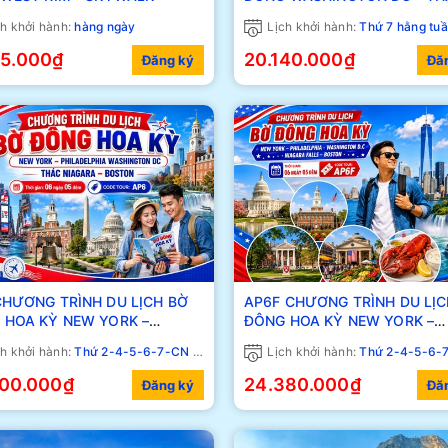
NIAGARA - VIRGINIA - CÔNG VIÊN
h khởi hành:
hàng ngày
Lịch khởi hành:
Thứ 7 hằng tu
QUỐC GIA SHENANDOAH
95.000₫
20.140.000₫
Đăng ký
Đă
CHƯƠNG TRÌNH DU LỊCH BỜ
AP6F CHƯƠNG TRÌNH DU LỊC
 HOA KỲ NEW YORK –
ĐÔNG HOA KỲ NEW YORK –
ADELPHIA WASHINGTON DC
PHILADELPHIA WASHINGTON
h khởi hành:
Thứ 2-4-5-6-7-CN Hằng Tuần
Lịch khởi hành:
Thứ 2-4-5-6-7-CN Hằ
 NIAGARA – BOSTON
000.000₫
24.380.000₫
Đăng ký
Đă