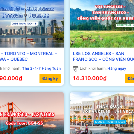
TREAL –
LS5 LOS ANGELES - SAN
WA – QUEBEC
FRANCISCO – CÔNG VIÊN Q
GIA YOSEMITE
h khởi hành:
Thứ 2-4-7 Hàng Tuần
Lịch khởi hành:
Hằng ngày
990.000₫
14.310.000₫
Đăng ký
Đă