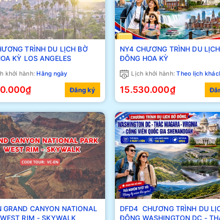
HƯƠNG TRÌNH DU LỊCH BỜ
NY4 CHƯƠNG TRÌNH DU LỊCH
TÂY HOA KỲ LOS ANGELES
ĐÔNG HOA KỲ
h khởi hành:
Hằng ngày
Lịch khởi hành:
Theo lịch khác
90.000₫
15.530.000₫
Đăng ký
Đă
N GRAND CANYON NATIONAL
DFD4 CHƯƠNG TRÌNH DU LỊ
PARK WEST RIM - SKYWALK
ĐÔNG WASHINGTON DC - THÁC