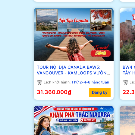
TOUR NỘI ĐỊA CANADA BAW5:
BW4 
VANCOUVER - KAMLOOPS VƯỜN
TÂY HOA KỲ 
QUỐC GIA YOHO - VƯỜN QUỐC
PHÁ V
Lịch khởi hành:
Thứ 2-4-6 hàng tuần
Lịc
GIA BANFF – HẺM NÚI JOHNSTON -
Vegas
HỒ OKANAGAN
31.360.000₫
22.
Đăng ký