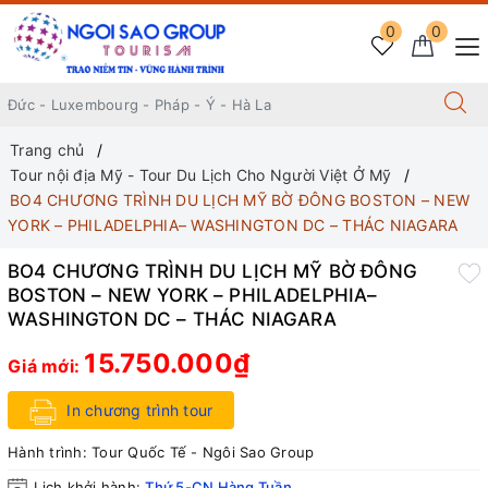
0
0
Trang chủ
Tour nội địa Mỹ - Tour Du Lịch Cho Người Việt Ở Mỹ
BO4 CHƯƠNG TRÌNH DU LỊCH MỸ BỜ ĐÔNG BOSTON – NEW
YORK – PHILADELPHIA– WASHINGTON DC – THÁC NIAGARA
BO4 CHƯƠNG TRÌNH DU LỊCH MỸ BỜ ĐÔNG
BOSTON – NEW YORK – PHILADELPHIA–
WASHINGTON DC – THÁC NIAGARA
15.750.000₫
Giá mới:
In chương trình tour
Hành trình:
Tour Quốc Tế - Ngôi Sao Group
Lịch khởi hành:
Thứ 5-CN Hàng Tuần