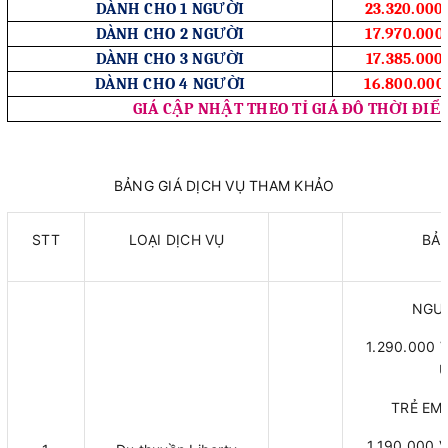
DÀNH CHO 1 NGƯỜI
23.320.00
DÀNH CHO 2 NGƯỜI
17.970.00
DÀNH CHO 3 NGƯỜI
17.385.00
DÀNH CHO 4 NGƯỜI
16.800.00
GIÁ CẬP NHẬT THEO TỈ GIÁ ĐÔ THỜI ĐIỂ
BẢNG GIÁ DỊCH VỤ THAM KHẢO
STT
LOẠI DỊCH VỤ
BẢN
NGƯỜ
1.290.000 
U
TRẺ EM (
1.190.000 