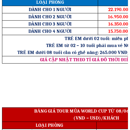
LOẠI PHÒNG
DÀNH CHO 1 NGƯỜI
22.190.0
DÀNH CHO 2 NGƯỜI
16.950.0
DÀNH CHO 3 NGƯỜI
16.350.0
DÀNH CHO 4 NGƯỜI
15.750.0
TRẺ EM dưới 02 tuổi: miễn ph
TRẺ EM từ 02 – 10 tuổi phải mua vé 
TRẺ EM dưới 08 tuổi cần có ghế nâng: 265.000 VN
GIÁ CẬP NHẬT THEO TỈ GIÁ ĐÔ THỜI ĐI
BẢNG GIÁ TOUR MÙA WORLD CUP TỪ 08/06 
(VND – USD)/KHÁCH
LOẠI PHÒNG