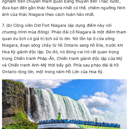
nghiệm trên chuyến tham quan bằng thuyền đến Thác nước,
đưa bạn đến gần thác Niagara nhất có thể, chiêm ngưỡng hình
ảnh của thác Niagara theo cách hoàn hảo nhất.
7.
(b)
Công viên Old Fort Niagara (áp dụng điểm này với
chương trình mùa đông): Pháo đài cổ Niagara là một điểm tham
quan du lịch có giá trị lịch sử to lớn. Nó tồn tại ở cửa sông
Niagara, đoạn sông chảy từ hồ Ontario sang hồ Erie, trước khi
Hoa Kỳ giành độc lập. Do đó, nó đóng vai trò rất quan trọng
trong Chiến tranh Pháp-Ấn, Chiến tranh giành độc lập của Mỹ
và Chiến tranh Anh-Mỹ thời bấy giờ. Phía sau pháo đài là hồ
Ontario rộng lớn, một trong năm Hồ Lớn của Hoa Kỳ.