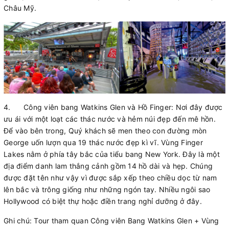
Châu Mỹ.
4.
Công viên bang Watkins Glen và Hồ Finger: Nơi đây được
ưu ái với một loạt các thác nước và hẻm núi đẹp đến mê hồn.
Để vào bên trong, Quý khách sẽ men theo con đường mòn
George uốn lượn qua 19 thác nước đẹp kì vĩ. Vùng Finger
Lakes nằm ở phía tây bắc của tiểu bang New York. Đây là một
địa điểm danh lam thắng cảnh gồm 14 hồ dài và hẹp. Chúng
được đặt tên như vậy vì được sắp xếp theo chiều dọc từ nam
lên bắc và trông giống như những ngón tay. Nhiều ngôi sao
Hollywood có biệt thự hoặc điền trang nghỉ dưỡng ở đây.
Ghi chú: Tour tham quan Công viên Bang Watkins Glen + Vùng