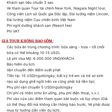
Khách sạn tiêu chuẩn 3 sao
Vé tham quan Tour tài chính New York, Niagara Night tour,
Công viên Lịch sử Quốc gia Độc lập, Đài tưởng niệm Lincoln,
Đài tưởng niệm Cựu chiến binh Việt Nam
Phí nghỉ dưỡng khách sạn (Resort fee)
Phí VAT
GIÁ TOUR KHÔNG BAO GỒM:
Các bữa ăn trong chương trình: bữa sáng - trưa – tối
(mỗi
bữa có thể khoảng 10-15 USD).
Lệ phí visa Mỹ: 6.000.000 VND/KHÁCH.
Bảo hiểm du lịch.
Vận chuyển đến điểm xuất phát
Tiền tip: 15 USD/người/ngày, bất kỳ trẻ em và trẻ sơ sinh
nào sử dụng ghế ngồi trên xe cũng phải trả tiền tip).
Phụ phí vận chuyển 5 USD/người/ngày
Chi phí cá nhân (như ăn uống, phụ phí điện thoại, v.v.).
Phí vào cửa các điểm tham quan bắt buộc và tùy chọn (Giá
có thể thay đổi mà không cần thông báo trước; Vé phải được
mua từ hướng dẫn viên du lịch).