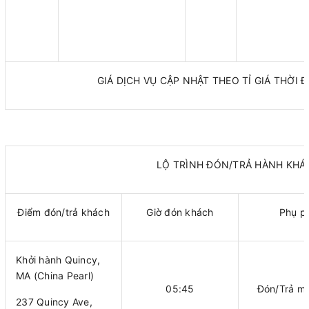
GIÁ DỊCH VỤ CẬP NHẬT THEO TỈ GIÁ THỜI Đ
LỘ TRÌNH ĐÓN/TRẢ HÀNH KHÁ
Điểm đón/trả khách
Giờ đón khách
Phụ p
Khởi hành Quincy,
MA (China Pearl)
05:45
Đón/Trả mi
237 Quincy Ave,