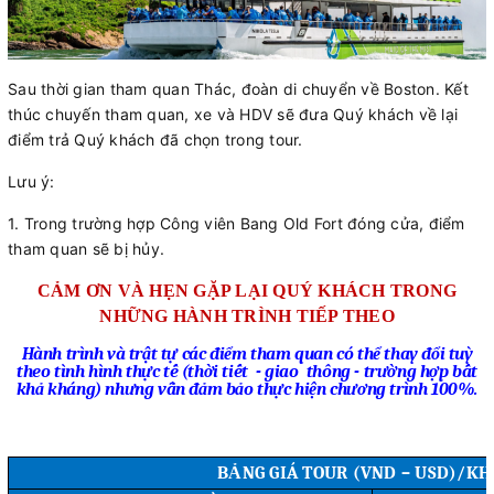
Sau thời gian tham quan Thác, đoàn di chuyển về Boston.
Kết
thúc chuyến tham quan, xe và HDV sẽ đưa Quý khách về lại
điểm trả Quý khách đã chọn trong tour.
Lưu ý:
1. Trong trường hợp Công viên Bang Old Fort đóng cửa, điểm
tham quan sẽ bị hủy.
CẢM ƠN VÀ HẸN GẶP LẠI QUÝ KHÁCH TRONG
NHỮNG HÀNH TRÌNH TIẾP THEO
Hành trình và trật tự các điểm tham quan có thể thay đổi tuỳ
theo tình hình thực tế (thời tiết
- giao
thông - trường hợp bất
khả kháng) nhưng vẫn đảm bảo thực hiện chương trình 100%.
BẢNG GIÁ TOUR (VND – USD)/K