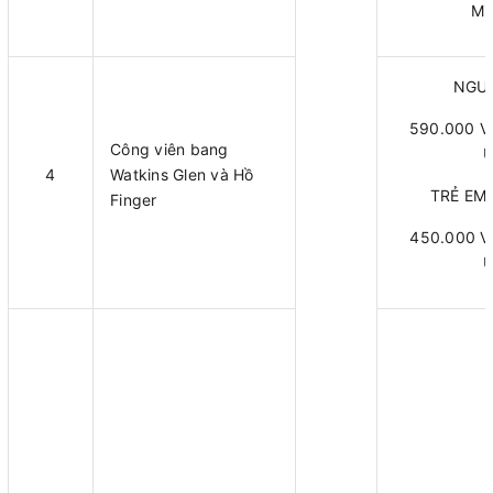
Mi
NGƯỜ
590.000 V
Công viên bang
U
4
Watkins Glen và Hồ
TRẺ EM (
Finger
450.000 V
U