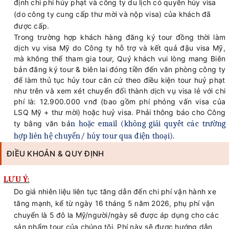
định chi phí hủy phạt và công ty du lịch có quyền hủy visa
(do công ty cung cấp thư mời và nộp visa) của khách đã
được cấp.
Trong trường hợp
khách hàng đăng ký tour đồng thời làm
dịch vụ visa Mỹ do Công ty hỗ trợ và kết quả đậu visa Mỹ,
mà không thể tham gia tour,
Quý khách vui lòng mang Biên
bản đăng ký tour & biên lai đóng tiền đến văn phòng
công ty
để làm thủ tục hủy
tour căn cứ theo điều kiện tour huỷ phạt
như trên và xem xét
chuyển
đổi thành dịch vụ visa lẻ với chi
phí là: 12.900.000 vnđ (bao gồm phí phỏng vấn visa của
LSQ Mỹ + thư mời) hoặc huỷ visa
. Phải thông báo cho Công
ty bằng văn bả
n hoặc email (không giải quyết các trường
hợp liên hệ chuyển/ hủy tour qua điện thoại).
ĐIỀU KHOẢN & QUY ĐỊNH
LƯU Ý:
Do giá nhiên liệu liên tục tăng dẫn đến chi phí vận hành xe
tăng mạnh, kể từ ngày 16 tháng 5 năm 2026, phụ phí vận
chuyển là 5 đô la Mỹ/người/ngày sẽ được áp dụng cho các
sản phẩm tour của chúng tôi. Phí này sẽ được hướng dẫn