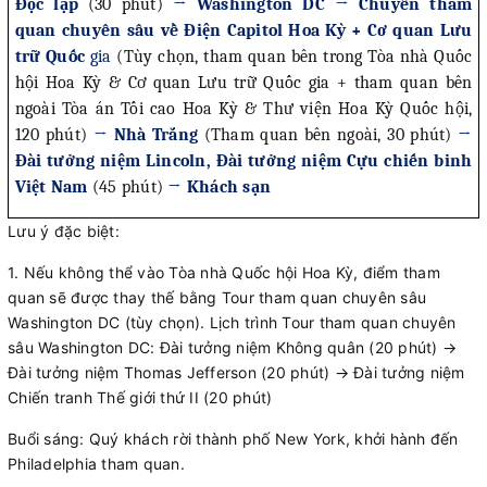
Độc lập
(30 phút)
→ Washington DC → Chuyến tham
quan chuyên sâu về Điện Capitol Hoa Kỳ + Cơ quan Lưu
trữ Quốc
gia
(Tùy chọn, tham quan bên trong Tòa nhà Quốc
hội Hoa Kỳ & Cơ quan Lưu trữ Quốc gia + tham quan bên
ngoài Tòa án Tối cao Hoa Kỳ & Thư viện Hoa Kỳ Quốc hội,
120 phút)
→ Nhà Trắng
(Tham quan bên ngoài, 30 phút)
→
Đài tưởng niệm Lincoln, Đài tưởng niệm Cựu chiến binh
Việt Nam
(45 phút)
→ Khách sạn
Lưu ý đặc biệt:
1. Nếu không thể vào Tòa nhà Quốc hội Hoa Kỳ, điểm tham
quan sẽ được thay thế bằng Tour tham quan chuyên sâu
Washington DC (tùy chọn). Lịch trình Tour tham quan chuyên
sâu Washington DC: Đài tưởng niệm Không quân (20 phút) →
Đài tưởng niệm Thomas Jefferson (20 phút) → Đài tưởng niệm
Chiến tranh Thế giới thứ II (20 phút)
Buổi sáng: Quý khách rời thành phố New York, khởi hành đến
Philadelphia tham quan.