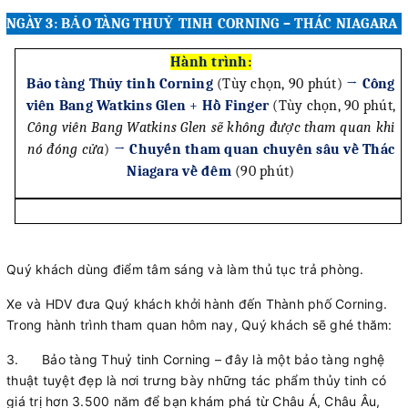
NGÀY 3: BẢO TÀNG THUỶ TINH CORNING – THÁC NIAGARA
Hành trình:
Bảo tàng Thủy tinh Corning
(Tùy chọn, 90 phút)
→
Công
viên Bang Watkins Glen
+
Hồ Finger
(Tùy chọn, 90 phút,
Công viên Bang Watkins Glen sẽ không được tham quan khi
nó đóng cửa
)
→
Chuyến tham quan chuyên sâu về Thác
Niagara về đêm
(90 phút)
Quý khách dùng điểm tâm sáng
và làm thủ tục trả phòng.
Xe và HDV đưa Quý khách khởi hành đến Thành phố Corning.
Trong hành trình tham quan hôm nay, Quý khách sẽ ghé thăm:
3.
Bảo tàng Thuỷ tinh Corning – đây là một bảo tàng nghệ
thuật tuyệt đẹp là nơi trưng bày những tác phẩm thủy tinh có
giá trị hơn 3.500 năm để bạn khám phá từ Châu Á, Châu Âu,