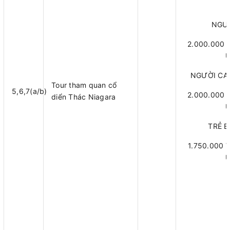
NGƯỜ
2.000.000 
U
NGƯỜI CAO
Tour tham quan cổ
5,6,7(a/b)
2.000.000 
diển Thác Niagara
U
TRẺ E
1.750.000 
U