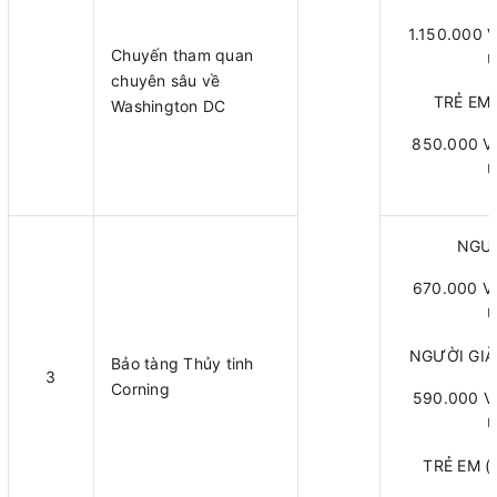
1.150.000 
Chuyến tham quan
U
chuyên sâu về
TRẺ EM (
Washington DC
850.000 V
U
NGƯỜ
670.000 V
U
NGƯỜI GIÀ (
Bảo tàng Thủy tinh
3
Corning
590.000 V
U
TRẺ EM (d