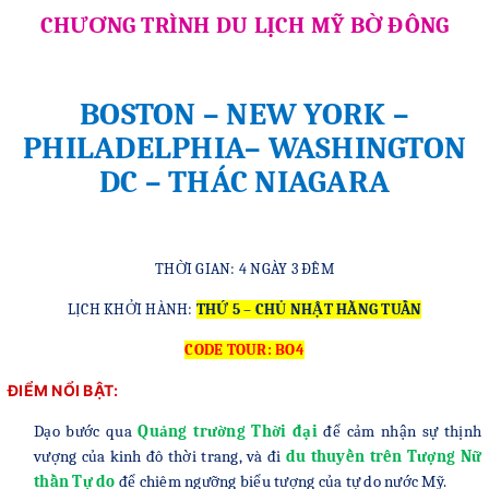
CHƯƠNG TRÌNH DU LỊCH MỸ BỜ ĐÔNG
BOSTON – NEW YORK –
PHILADELPHIA– WASHINGTON
DC – THÁC NIAGARA
THỜI GIAN: 4 NGÀY 3 ĐÊM
LỊCH KHỞI HÀNH:
THỨ 5 – CHỦ NHẬT HẰNG TUẦN
CODE TOUR: BO4
ĐIỂM NỔI BẬT:
Dạo bước qua
Quảng trường Thời đại
để cảm nhận sự thịnh
vượng của kinh đô thời trang, và đi
du thuyền trên Tượng Nữ
thần Tự do
để chiêm ngưỡng biểu tượng của tự do nước Mỹ.