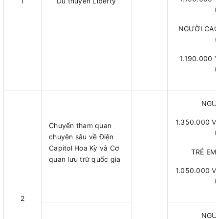
1
Du thuyền Liberty
U
NGƯỜI CAO 
t
1.190.000 
U
NGƯỜ
1.350.000 V
Chuyến tham quan
U
chuyên sâu về Điện
Capitol Hoa Kỳ và Cơ
TRẺ EM (
quan lưu trữ quốc gia
1.050.000 V
U
2
NGƯỜ