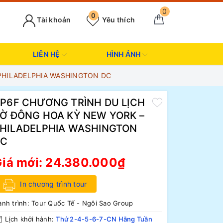
0
0
Tài khoản
Yêu thích
LIÊN HỆ
HÌNH ẢNH
PHILADELPHIA WASHINGTON DC
P6F CHƯƠNG TRÌNH DU LỊCH
Ờ ĐÔNG HOA KỲ NEW YORK –
HILADELPHIA WASHINGTON
DC
iá mới:
24.380.000₫
In chương trình tour
nh trình:
Tour Quốc Tế - Ngôi Sao Group
Lịch khởi hành:
Thứ 2-4-5-6-7-CN Hằng Tuần