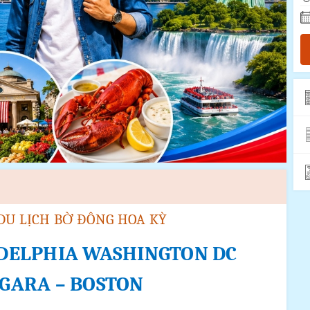
DU LỊCH
BỜ ĐÔNG HOA KỲ
DELPHIA
WASHINGTON DC
GARA – BOSTON