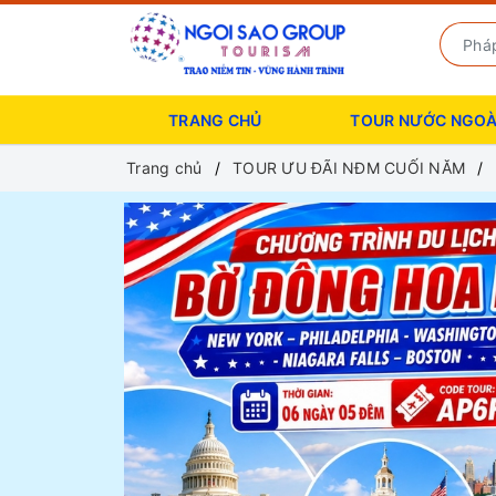
TRANG CHỦ
TOUR NƯỚC NGOÀ
Trang chủ
TOUR ƯU ĐÃI NĐM CUỐI NĂM