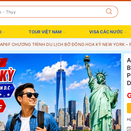
I
TOUR VIỆT NAM
VISA CÁC NƯỚC
AP6F CHƯƠNG TRÌNH DU LỊCH BỜ ĐÔNG HOA KỲ NEW YORK – 
A
B
P
G
Hà