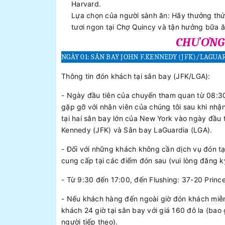
Harvard.
Lựa chọn của người sành ăn: Hãy thưởng th
tươi ngon tại Chợ Quincy và tận hưởng bữa ă
CHƯƠNG 
NGÀY 01:
SÂN BAY JOHN F.KENNEDY (JFK)/LAGUA
Thông tin đón khách tại sân bay (JFK/LGA):
- Ngày đầu tiên của chuyến tham quan từ 08:30 đ
gặp gỡ với nhân viên của chúng tôi sau khi nhậ
tại hai sân bay lớn của New York vào ngày đầu
Kennedy (JFK) và Sân bay LaGuardia (LGA).
- Đối với những khách không cần dịch vụ đón tạ
cung cấp tại các điểm đón sau (vui lòng đăng ký
- Từ 9:30 đến 17:00, đến Flushing: 37-20 Princ
- Nếu khách hàng đến ngoài giờ đón khách miễn 
khách 24 giờ tại sân bay với giá 160 đô la (bao
người tiếp theo).