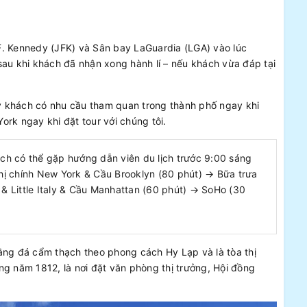
F. Kennedy (JFK) và Sân bay LaGuardia (LGA) vào lúc
sau khi khách đã nhận xong hành lí – nếu khách vừa đáp tại
ý khách có nhu cầu tham quan trong thành phố ngay khi
ork ngay khi đặt tour với chúng tôi
.
h có thể gặp hướng dẫn viên du lịch trước 9:00 sáng
thị chính New York & Cầu Brooklyn (80 phút) → Bữa trưa
 & Little Italy & Cầu Manhattan (60 phút) → SoHo (30
ằng đá cẩm thạch theo phong cách Hy Lạp và là tòa thị
ng năm 1812, là nơi đặt văn phòng thị trưởng, Hội đồng