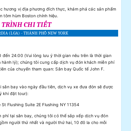
ức hương vị địa phương đích thực, khám phá các sản phẩm
n tôm hùm Boston chính hiệu.
TRÌNH CHI TIẾT
RDIA (LGA) - THÀNH PHỐ NEW YORK
ến 24:00 (Vui lòng lưu ý thời gian nêu trên là thời gian
n hành lý); chúng tôi cung cấp dịch vụ đón khách miễn phí
 tiên của chuyến tham quan: Sân bay Quốc tế John F.
i sân bay vào ngày đầu tiên, dịch vụ xe đưa đón sẽ được
 khi đặt tour):
e St Flushing Suite 2E Flushing NY 11354
phí tại sân bay, chúng tôi có thể sắp xếp dịch vụ đón
 gồm người thứ nhất và người thứ hai, 10 đô la cho mỗi