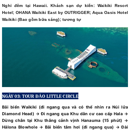
Nghỉ đêm tại Hawaii. Khách sạn dự kiến: Waikiki Resort
Hotel; OHANA Waikiki East by OUTRIGGER; Aqua Oasis Hotel
Waikiki (Bao gồm bữa sáng); tương tự
NGÀY 03: TOUR ĐẢO LITTLE CIRCLE
Bãi biển Waikiki (đi ngang qua và có thể nhìn ra Núi lửa
Diamond Head) → Đi ngang qua Khu dân cư cao cấp Hala →
Dừng chân tại Khu thắng cảnh vịnh Hanauma (15 phút) →
Hālona Blowhole → Bãi biển tắm hơi (đi ngang qua) → Đài