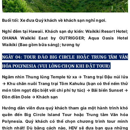
Buổi tối: Xe đưa Quý khách về khách sạn nghỉ ngơi.
Nghỉ đêm tại Hawaii. Khách sạn dự kiến: Waikiki Resort Hotel;
OHANA Waikiki East by OUTRIGGER; Aqua Oasis Hotel
Waikiki (Bao gồm bữa sáng); tương tự
NGÀY 04: TOUR ĐẢO BIG CIRCLE HOẶC TRUNG TÂM VĂN
HÓA POLYNESIA (VUI LÒNG CHỌN KHI ĐẶT TOUR)
Ngắm nhìn Thung lũng Temple từ xa → Trang trại Đậu núi lửa
→ Khu chăn nuôi Trang trại Tôm Kahuku (bạn có thể nếm thử
món tôm ngọt đặc biệt với chi phí tự túc) → Bãi biển Sunset →
Đồn điền Dole → Khách sạn
Hướng dẫn viên đưa quý khách tham gia một hành trình khó
quên đến Big Circle Island Tour hoặc Trung tâm Văn hóa
Polynesia. Quý khách có thể chọn chương trình tour mình
thích nhất! Dù bằng cách nào, HDV sẽ đưa bạn qua những