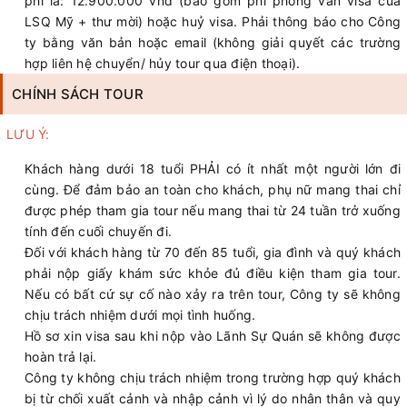
phí là: 12.900.000 vnđ (bao gồm phí phỏng vấn visa của
LSQ Mỹ + thư mời) hoặc huỷ visa. Phải thông báo cho Công
ty bằng văn bản hoặc email (không giải quyết các trường
hợp liên hệ chuyển/ hủy tour qua điện thoại).
CHÍNH SÁCH TOUR
LƯU Ý:
Khách hàng dưới 18 tuổi PHẢI có ít nhất một người lớn đi
cùng. Để đảm bảo an toàn cho khách, phụ nữ mang thai chỉ
được phép tham gia tour nếu mang thai từ 24 tuần trở xuống
tính đến cuối chuyến đi.
Đối với khách hàng từ 70 đến 85 tuổi, gia đình và quý khách
phải nộp giấy khám sức khỏe đủ điều kiện tham gia tour.
Nếu có bất cứ sự cố nào xảy ra trên tour, Công ty sẽ không
chịu trách nhiệm dưới mọi tình huống.
Hồ sơ xin visa sau khi nộp vào Lãnh Sự Quán sẽ không được
hoàn trả lại.
Công ty không chịu trách nhiệm trong trường hợp quý khách
bị từ chối xuất cảnh và nhập cảnh vì lý do nhân thân và quy