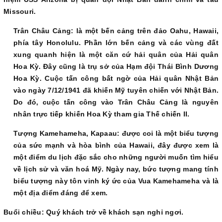
Missouri.
Trân Châu Cảng: là một bến cảng trên đảo Oahu, Hawaii,
phía tây Honolulu. Phần lớn bến cảng và các vùng đất
xung quanh hiện là một căn cứ hải quân của Hải quân
Hoa Kỳ. Đây cũng là trụ sở của Hạm đội Thái Bình Dương
Hoa Kỳ. Cuộc tấn công bất ngờ của Hải quân Nhật Bản
vào ngày 7/12/1941 đã khiến Mỹ tuyên chiến với Nhật Bản.
Do đó, cuộc tấn công vào Trân Châu Cảng là nguyên
nhân trực tiếp khiến Hoa Kỳ tham gia Thế chiến II.
Tượng Kamehameha, Kapaau: được coi là một biểu tượng
của sức mạnh và hòa bình của Hawaii, đây được xem là
một điểm du lịch đặc sắc cho những người muốn tìm hiểu
về lịch sử và văn hoá Mỹ. Ngày nay, bức tượng mang tính
biểu tượng này tôn vinh ký ức của Vua Kamehameha và là
một địa điểm đáng để xem.
Buổi chiều: Quý khách trở về khách sạn nghỉ ngơi.