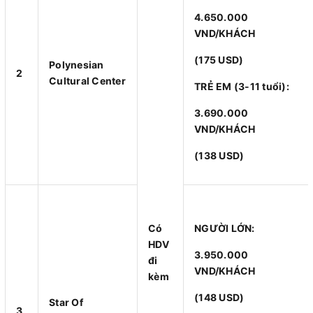
4.650.000
VND/KHÁCH
(175 USD)
Polynesian
2
Cultural Center
TRẺ EM (3-11 tuổi):
3.690.000
VND/KHÁCH
(138 USD)
Có
NGƯỜI LỚN:
HDV
3.950.000
đi
VND/KHÁCH
kèm
(148 USD)
Star Of
3