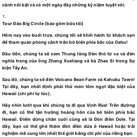
cảnh nổi bật và có một ngày đầy những kỷ niệm tuyệt vời.
Tour Đảo Big Circle (bao gồm bữa tối)
Hôm nay vào buổi trưa, chúng tôi sẽ khởi hành từ khách sạn
để tham quan phong cảnh trên bờ biển phía bắc của Oahu!
Đầu tiên, chúng ta sẽ xem Thung lũng Đền thờ từ xa và đến
nghĩa trang của ông Zhang Xueliang và bà Zhao Si trong Sự
kiện Tây An.
Sau đó, chúng ta sẽ đến Volcano Bean Farm và Kahuku Town!
Tại đây, bạn nhất định phải thử món tôm ngọt đặc biệt của
Hawaii (chi phí tự túc).
Hãy nhìn lướt qua khi chúng ta đi qua Vịnh Rùa! Trên đường
đi, bạn có thể tận hưởng hoàng hôn của bờ biển phía bắc
Hawaii. Điểm dừng chân cuối cùng sẽ là Đồn điền Dole. Tại
đây, bạn có thể ghé thăm đồn điền dứa ở Hawaii hoặc trải
nghiệm mê cung lớn nhất thế giới bằng chi phí của riêng bạn.