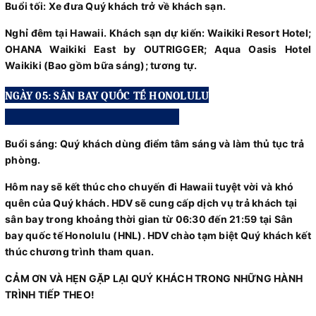
Buổi tối: Xe đưa Quý khách trở về khách sạn.
Nghỉ đêm tại Hawaii. Khách sạn dự kiến: Waikiki Resort Hotel;
OHANA Waikiki East by OUTRIGGER; Aqua Oasis Hotel
Waikiki (Bao gồm bữa sáng); tương tự.
NGÀY 05: SÂN BAY QUỐC TẾ HONOLULU
Buổi sáng: Quý khách dùng điểm tâm sáng và làm thủ tục trả
phòng.
Hôm nay sẽ kết thúc cho chuyến đi Hawaii tuyệt vời và khó
quên của Quý khách. HDV sẽ cung cấp dịch vụ trả khách tại
sân bay trong khoảng thời gian từ 06:30 đến 21:59 tại Sân
bay quốc tế Honolulu (HNL). HDV chào tạm biệt Quý khách kết
thúc chương trình tham quan.
CẢM ƠN VÀ HẸN GẶP LẠI QUÝ KHÁCH TRONG NHỮNG HÀNH
TRÌNH TIẾP THEO!