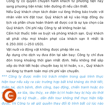
Công ty có quyền chuyển hành khách từ phương tiện này
sang phương tiện khác trên đường đi nếu cần thiết.
Nếu Quý khách chọn tách đoàn vui lòng thông báo trước với
nhân viên khi đặt tour. Quý khách sẽ ký vào Hợp đồng du
lịch và phần chưa hoàn thành sẽ được coi là sự lựa chọn của
Quý khách. Chi phí này Công ty sẽ không hoàn lại.
Cấm hút thuốc trên xe buýt và phòng khách sạn. Quý khách
sẽ phải chịu mọi khoản phạt của khách sạn ít nhất là
6.250.000 (~250 USD).
Vật nuôi và động vật không được phép lên xe.
Áp dụng cho dịch vụ đưa đón tại sân bay: Công ty chỉ đưa
đón trong khoảng thời gian nhất định. Nếu không thể sắp
xếp do thời tiết hoặc chuyến bay bị trì hoãn, v.v., Quý khách
vui lòng tự thanh toán mọi chi phí vận chuyển.
*** Công ty được miễn trừ trách nhiệm trong quá trình thực
hiện tour nếu xảy ra các trường hợp bất khả kháng do thời tiết,
thiên tai, dịch bệnh, đình công, bạo động, chiến tranh hoặc do
máy bay, xe lửa, tàu thủy, xe điện bị trì hoãn hay bị hủy do thời
tiết hoặc do kỹ thuật… dẫn đến tour không thể thực hiện tiếp
được, thì Công ty sẽ giữ quyền thay đổi lộ trình bất cứ lúc nào