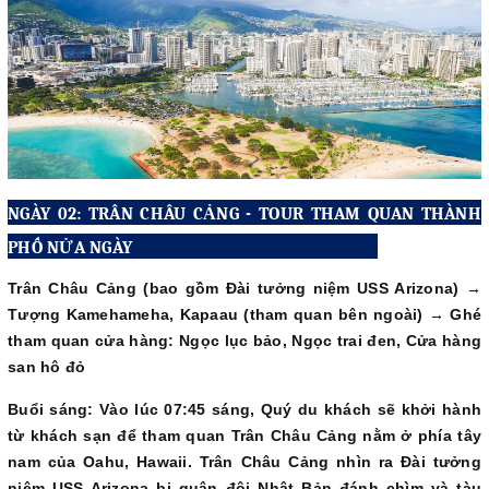
NGÀY 02: TRÂN CHÂU CẢNG - TOUR THAM QUAN THÀNH
PHỐ NỬA NGÀY
Trân Châu Cảng (bao gồm Đài tưởng niệm USS Arizona) →
Tượng Kamehameha, Kapaau (tham quan bên ngoài) → Ghé
tham quan cửa hàng: Ngọc lục bảo, Ngọc trai đen, Cửa hàng
san hô đỏ
Buổi sáng: Vào lúc 07:45 sáng, Quý du khách sẽ khởi hành
từ khách sạn để tham quan Trân Châu Cảng nằm ở phía tây
nam của Oahu, Hawaii. Trân Châu Cảng nhìn ra Đài tưởng
niệm USS Arizona bị quân đội Nhật Bản đánh chìm và tàu