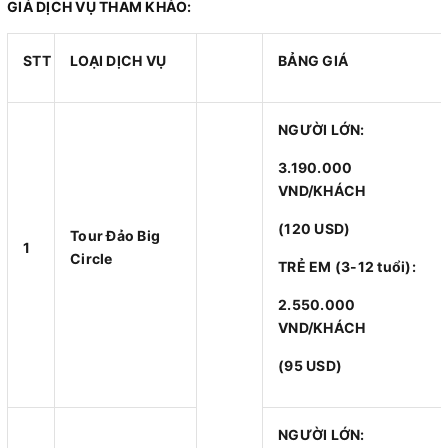
GIÁ DỊCH VỤ THAM KHẢO:
STT
LOẠI DỊCH VỤ
BẢNG GIÁ
NGƯỜI LỚN:
3.190.000
VND/KHÁCH
(120 USD)
Tour Đảo Big
1
Circle
TRẺ EM (3-12 tuổi):
2.550.000
VND/KHÁCH
(95 USD)
NGƯỜI LỚN: