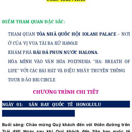
ĐIỂM THAM QUAN ĐẶC SẮC:
THAM QUAN
TÒA NHÀ QUỐC HỘI IOLANI PALACE
– NƠI
Ở CỦA VỊ VUA TÀI BA XỨ HAWAII
KHÁM PHÁ
BÃI ĐÁ PHUN NƯỚC HALONA
.
HÒA MÌNH VÀO VĂN HÓA POLYNESIA "HA: BREATH OF
LIFE" VỚI CÁC BÀI HÁT VÀ ĐIỆU NHẢY TRUYỀN THỐNG
TOUR ĐẢO BIG CIRCLE
CHƯƠNG TRÌNH CHI TIẾT
NGÀY 01: SÂN BAY QUỐC TẾ HONOLULU
Buổi sáng: Chào mừng Quý khách đến với thiên đường trên
Trái đất! Ngay sau khi Quý khách đến Sân bay quốc tế