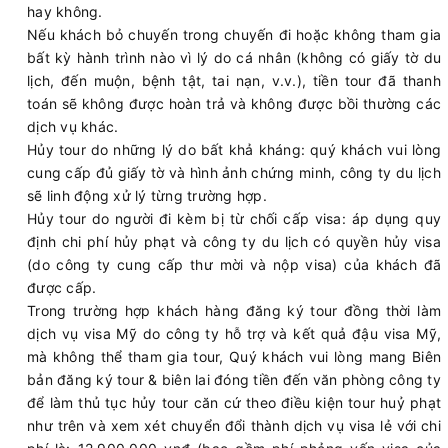
hay không.
Nếu khách bỏ chuyến trong chuyến đi hoặc không tham gia
bất kỳ hành trình nào vì lý do cá nhân (không có giấy tờ du
lịch, đến muộn, bệnh tật, tai nạn, v.v.), tiền tour đã thanh
toán sẽ không được hoàn trả và không được bồi thường các
dịch vụ khác.
Hủy tour do những lý do bất khả kháng: quý khách vui lòng
cung cấp đủ giấy tờ và hình ảnh chứng minh, công ty du lịch
sẽ linh động xử lý từng trường hợp.
Hủy tour do người đi kèm bị từ chối cấp visa: áp dụng quy
định chi phí hủy phạt và công ty du lịch có quyền hủy visa
(do công ty cung cấp thư mời và nộp visa) của khách đã
được cấp.
Trong trường hợp khách hàng đăng ký tour đồng thời làm
dịch vụ visa Mỹ do công ty hỗ trợ và kết quả đậu visa Mỹ,
mà không thể tham gia tour, Quý khách vui lòng mang Biên
bản đăng ký tour & biên lai đóng tiền đến văn phòng công ty
để làm thủ tục hủy tour căn cứ theo điều kiện tour huỷ phạt
như trên và xem xét chuyển đổi thành dịch vụ visa lẻ với chi