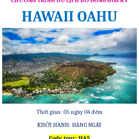
CHƯƠNG TRÌNH DU LỊCH BỜ ĐÔNG HOA KỲ
HAWAII OAHU
Thời gian: 05 ngày 04 đêm
KHỞI HÀNH: HÀNG NGÀY
Code tour: HA5