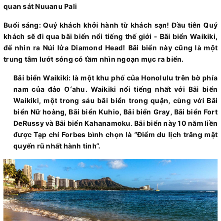
quan sát Nuuanu Pali
Buổi sáng: Quý khách khởi hành từ khách sạn! Đầu tiên Quý
khách sẽ đi qua bãi biển nổi tiếng thế giới - Bãi biển Waikiki,
để nhìn ra Núi lửa Diamond Head! Bãi biển này cũng là một
trung tâm lướt sóng có tầm nhìn ngoạn mục ra biển.
Bãi biển Waikiki: là một khu phố của Honolulu trên bờ phía
nam của đảo Oʻahu. Waikiki nổi tiếng nhất với Bãi biển
Waikiki, một trong sáu bãi biển trong quận, cùng với Bãi
biển Nữ hoàng, Bãi biển Kuhio, Bãi biển Gray, Bãi biển Fort
DeRussy và Bãi biển Kahanamoku. Bãi biển này 10 năm liền
được Tạp chí Forbes bình chọn là “Điểm du lịch trăng mật
quyến rũ nhất hành tinh“.