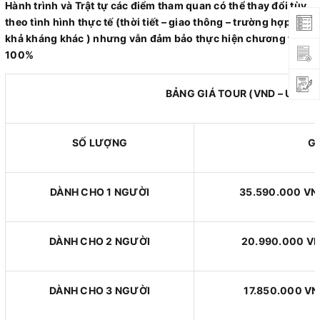
Hành trình và Trật tự các điểm tham quan có thể thay đổi tùy
theo tình hình thực tế (thời tiết – giao thông – trường hợp bất
khả kháng khác ) nhưng vẫn đảm bảo thực hiện chương trình
100%
BẢNG GIÁ TOUR (VND – USD)
SỐ LƯỢNG
G
DÀNH CHO 1 NGƯỜI
35.590.000 VN
DÀNH CHO 2 NGƯỜI
20.990.000 V
DÀNH CHO 3 NGƯỜI
17.850.000 V