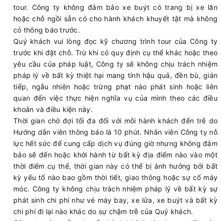
tour. Công ty không đảm bảo xe buýt có trang bị xe lăn
hoặc chỗ ngồi sẵn có cho hành khách khuyết tật mà không
có thông báo trước.
Quý khách vui lòng đọc kỹ chương trình tour của Công ty
trước khi đặt chỗ. Trừ khi có quy định cụ thể khác hoặc theo
yêu cầu của pháp luật, Công ty sẽ không chịu trách nhiệm
pháp lý về bất kỳ thiệt hại mang tính hậu quả, đền bù, gián
tiếp, ngẫu nhiên hoặc trừng phạt nào phát sinh hoặc liên
quan đến việc thực hiện nghĩa vụ của mình theo các điều
khoản và điều kiện này.
Thời gian chờ đợi tối đa đối với mỗi hành khách đến trễ do
Hướng dẫn viên thông báo là 10 phút. Nhân viên Công ty nỗ
lực hết sức để cung cấp dịch vụ đúng giờ nhưng không đảm
bảo sẽ đến hoặc khởi hành từ bất kỳ địa điểm nào vào một
thời điểm cụ thể, thời gian này có thể bị ảnh hưởng bởi bất
kỳ yếu tố nào bao gồm thời tiết, giao thông hoặc sự cố máy
móc. Công ty không chịu trách nhiệm pháp lý về bất kỳ sự
phát sinh chi phí như vé máy bay, xe lửa, xe buýt và bất kỳ
chi phí đi lại nào khác do sự chậm trễ của Quý khách.