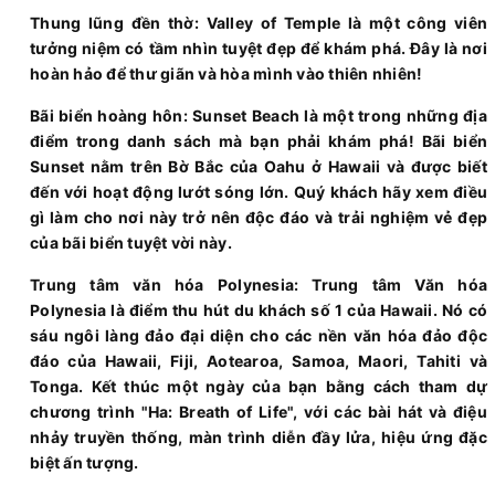
Thung lũng đền thờ: Valley of Temple là một công viên
tưởng niệm có tầm nhìn tuyệt đẹp để khám phá. Đây là nơi
hoàn hảo để thư giãn và hòa mình vào thiên nhiên!
Bãi biển hoàng hôn: Sunset Beach là một trong những địa
điểm trong danh sách mà bạn phải khám phá! Bãi biển
Sunset nằm trên Bờ Bắc của Oahu ở Hawaii và được biết
đến với hoạt động lướt sóng lớn. Quý khách hãy xem điều
gì làm cho nơi này trở nên độc đáo và trải nghiệm vẻ đẹp
của bãi biển tuyệt vời này.
Trung tâm văn hóa Polynesia: Trung tâm Văn hóa
Polynesia là điểm thu hút du khách số 1 của Hawaii. Nó có
sáu ngôi làng đảo đại diện cho các nền văn hóa đảo độc
đáo của Hawaii, Fiji, Aotearoa, Samoa, Maori, Tahiti và
Tonga. Kết thúc một ngày của bạn bằng cách tham dự
chương trình "Ha: Breath of Life", với các bài hát và điệu
nhảy truyền thống, màn trình diễn đầy lửa, hiệu ứng đặc
biệt ấn tượng.