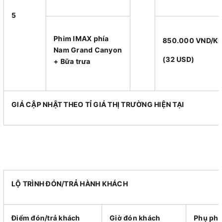
5
Phim IMAX phía
850.000 VND/K
Nam Grand Canyon
(32 USD)
+ Bữa trưa
GIÁ CẬP NHẬT THEO TỈ GIÁ THỊ TRƯỜNG HIỆN TẠI
LỘ TRÌNH ĐÓN/TRẢ HÀNH KHÁCH
Điểm đón/trả khách
Giờ đón khách
Phụ phí