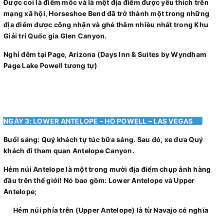
Được coi là điểm mốc và là một địa điểm được yêu thích trên
mạng xã hội, Horseshoe Bend đã trở thành một trong những
địa điểm được công nhận và ghé thăm nhiều nhất trong Khu
Giải trí Quốc gia Glen Canyon.
Nghỉ đêm tại Page, Arizona (Days Inn & Suites by Wyndham
Page Lake Powell tương tự)
NGÀY 3: LOWER ANTELOPE – HỒ POWELL – LAS VEGAS
Buổi sáng: Quý khách tự túc bữa sáng. Sau đó, xe đưa Quý
khách đi tham quan Antelope Canyon.
Hẻm núi Antelope là một trong mười địa điểm chụp ảnh hàng
đầu trên thế giới! Nó bao gồm: Lower Antelope và Upper
Antelope;
Hẻm núi phía trên (Upper Antelope) là từ Navajo có nghĩa