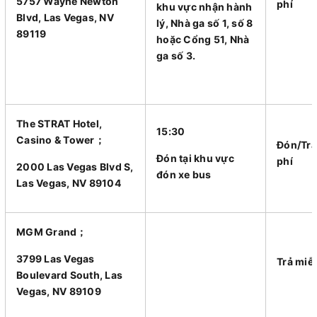
5757 Wayne Newton
phí
khu vực nhận hành
Blvd, Las Vegas, NV
lý, Nhà ga số 1, số 8
89119
hoặc Cổng 51, Nhà
ga số 3.
The STRAT Hotel,
15:30
Casino & Tower；
Đón/Trả
Đón tại khu vực
phí
2000 Las Vegas Blvd S,
đón xe bus
Las Vegas, NV 89104
MGM Grand；
3799 Las Vegas
Trả miễ
Boulevard South, Las
Vegas, NV 89109