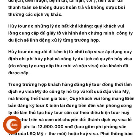
du lịch, đến muộn, bệnh tật, tai nạn, v.v.), tiền tour đã
thanh toán sẽ không được hoàn trả và không được bồi
thường các dịch vụ khác.
Hủy tour do những lý do bất khả kháng: quý khách vui
lòng cung cấp đủ giấy tờ và hình ảnh chứng minh, công ty
du lịch sẽ linh động xử lý từng trường hợp.
Hủy tour do người đi kèm bị từ chối cấp visa: áp dụng quy
định chi phí hủy phạt và công ty du lịch có quyền hủy visa
(do công ty cung cấp thư mời và nộp visa) của khách đã
được cấp.
Trong trường hợp khách hàng đăng ký tour đồng thời làm
dịch vụ visa Mỹ do công ty hỗ trợ và kết quả đậu visa Mỹ,
mà không thể tham gia tour, Quý khách vui lòng mang Biên
bản đăng ký tour & biên lai đóng tiền đến văn phòng công
ty để làm thủ tục hủy tour căn cứ theo điều kiện tour huỷ
phạt như trên và xem xét chuyển đổi thành dịch vụ visa lẻ
với chi phí là: 12.900.000 vnđ (bao gồm phí phỏng vấn
visa của LSQ Mỹ + thư mời) hoặc huỷ visa. Phải thông báo