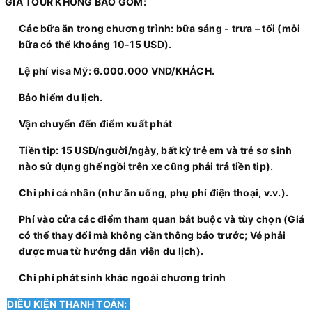
GIÁ TOUR KHÔNG BAO GỒM:
Các bữa ăn trong chương trình: bữa sáng - trưa – tối (mỗi
bữa có thể khoảng 10-15 USD).
Lệ phí visa Mỹ: 6.000.000 VND/KHÁCH.
Bảo hiểm du lịch.
Vận chuyển đến điểm xuất phát
Tiền tip: 15 USD/người/ngày, bất kỳ trẻ em và trẻ sơ sinh
nào sử dụng ghế ngồi trên xe cũng phải trả tiền tip).
Chi phí cá nhân (như ăn uống, phụ phí điện thoại, v.v.).
Phí vào cửa các điểm tham quan bắt buộc và tùy chọn (Giá
có thể thay đổi mà không cần thông báo trước; Vé phải
được mua từ hướng dẫn viên du lịch).
Chi phí phát sinh khác ngoài chương trình
ĐIỀU KIỆN THANH TOÁN: