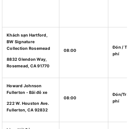
Khách sạn Hartford,
BW Signature
Đón / T
Collection Rosemead
08:00
phí
8832 Glendon Way,
Rosemead, CA 91770
Howard Johnson
Fullerton - Bãi đỗ xe
Đón/Trả
08:00
phí
222 W. Houston Ave.
Fullerton, CA 92832