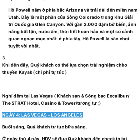
Hồ Powell nằm ở phía bắc Arizona và trải dài đến miền nam
Utah. Đây là một phần của Sông Colorado trong Khu Giải
trí Quốc gia Glen Canyon. Với gần 2.000 dặm bờ biển, ánh
nắng bất tận, nước ấm, thời tiết hoàn hảo và một số cảnh
quan ngoạn mục nhất. ở phía tây, Hồ Powell là sân chơi
tuyệt vời nhất.
Khi đến đây, Quý khách có thể lựa chọn trải nghiệm chèo
thuyền Kayak (chi phí tự túc )
Nghỉ đêm tại Las Vegas ( Khách sạn & Sòng bạc Excalibur/
The STRAT Hotel, Casino & Tower/tương tự ;)
NGÀY 4: LAS VEGAS – LOS ANGELES
Buổi sáng, Quý khách tự túc bữa sáng.
Ở ngày thứ 4 này, HDV sẽ đưa Quý khách đến check in tại