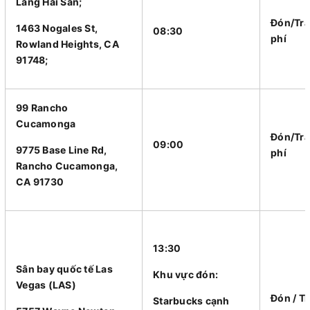
Làng Hải Sản;
Đón/Trả
1463 Nogales St,
08:30
phí
Rowland Heights, CA
91748;
99 Rancho
Cucamonga
Đón/Trả
09:00
9775 Base Line Rd,
phí
Rancho Cucamonga,
CA 91730
13:30
Sân bay quốc tế Las
Khu vực đón:
Vegas (LAS)
Đón / T
Starbucks cạnh