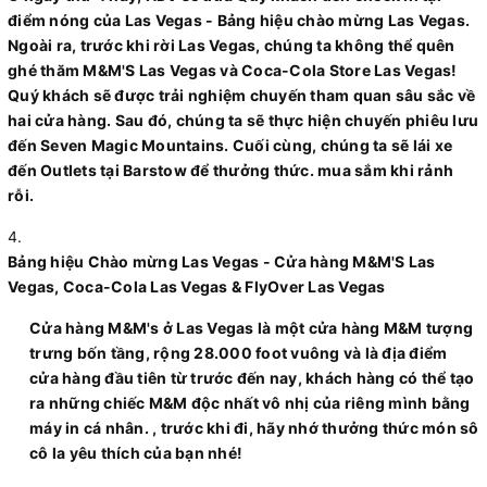
điểm nóng của Las Vegas - Bảng hiệu chào mừng Las Vegas.
Ngoài ra, trước khi rời Las Vegas, chúng ta không thể quên
ghé thăm M&M'S Las Vegas và Coca-Cola Store Las Vegas!
Quý khách sẽ được trải nghiệm chuyến tham quan sâu sắc về
hai cửa hàng. Sau đó, chúng ta sẽ thực hiện chuyến phiêu lưu
đến Seven Magic Mountains. Cuối cùng, chúng ta sẽ lái xe
đến Outlets tại Barstow để thưởng thức. mua sắm khi rảnh
rỗi.
Bảng hiệu Chào mừng Las Vegas - Cửa hàng M&M'S Las
Vegas, Coca-Cola Las Vegas & FlyOver Las Vegas
Cửa hàng M&M's ở Las Vegas là một cửa hàng M&M tượng
trưng bốn tầng, rộng 28.000 foot vuông và là địa điểm
cửa hàng đầu tiên từ trước đến nay, khách hàng có thể tạo
ra những chiếc M&M độc nhất vô nhị của riêng mình bằng
máy in cá nhân. , trước khi đi, hãy nhớ thưởng thức món sô
cô la yêu thích của bạn nhé!