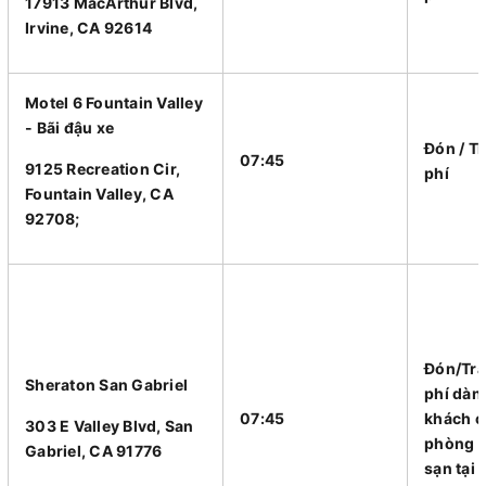
17913 MacArthur Blvd,
Irvine, CA 92614
Motel 6 Fountain Valley
- Bãi đậu xe
Đón / T
07:45
9125 Recreation Cir,
phí
Fountain Valley, CA
92708;
Đón/Trả
Sheraton San Gabriel
phí dàn
07:45
khách c
303 E Valley Blvd, San
phòng 
Gabriel, CA 91776
sạn tại 