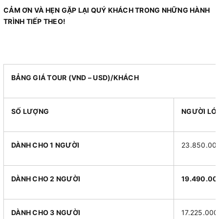
CẢM ƠN VÀ HẸN GẶP LẠI QUÝ KHÁCH TRONG NHỮNG HÀNH
TRÌNH TIẾP THEO!
BẢNG GIÁ TOUR (VND – USD)/KHÁCH
SỐ LƯỢNG
NGƯỜI LỚ
DÀNH CHO 1 NGƯỜI
23.850.0
DÀNH CHO 2 NGƯỜI
19.490.00
DÀNH CHO 3 NGƯỜI
17.225.00