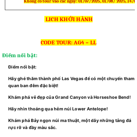
Không có tour vào các ngày: 01/07/2025, 01/08/ 2025, 14/
LICH KHỞI HÀNH
CODE TOUR: AG4 – LL
Điểm nổi bật:
Điểm nổi bật:
Hãy ghé thăm thành phố Las Vegas để có một chuyến tham
quan ban đêm đặc biệt!
Khám phá vẻ đẹp của Grand Canyon và Horseshoe Bend!
Hãy nhìn thoáng qua hẻm núi Lower Antelope!
Khám phá Bảy ngọn núi ma thuật, một dãy những tảng đá
rực rỡ và đầy màu sắc.