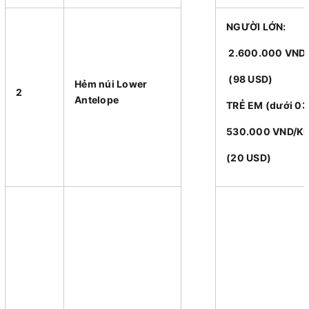
NGƯỜI LỚN:
2.600.000 VND
(98 USD)
Hẻm núi Lower
2
Antelope
TRẺ EM (dưới 03 
530.000 VND/
(20 USD)