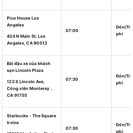
Pico House Los
Angeles
Đón/Trả
07:00
phí
424 N Main St, Los
Angeles, CA 90012
Bãi đậu xe của khách
sạn Lincoln Plaza
Đón/Trả
07:30
123 S Lincoln Ave,
phí
Công viên Monterey，
CA 91755
Starbucks - The Square
Irvine
Đón/Trả
07:30
phí