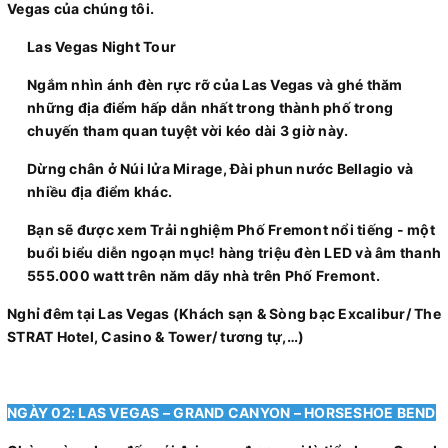
Vegas của chúng tôi.
Las Vegas Night Tour
Ngắm nhìn ánh đèn rực rỡ của Las Vegas và ghé thăm
những địa điểm hấp dẫn nhất trong thành phố trong
chuyến tham quan tuyệt vời kéo dài 3 giờ này.
Dừng chân ở Núi lửa Mirage, Đài phun nước Bellagio và
nhiều địa điểm khác.
Bạn sẽ được xem Trải nghiệm Phố Fremont nổi tiếng - một
buổi biểu diễn ngoạn mục! hàng triệu đèn LED và âm thanh
555.000 watt trên năm dãy nhà trên Phố Fremont.
Nghỉ đêm tại Las Vegas (Khách sạn & Sòng bạc Excalibur/ The
STRAT Hotel, Casino & Tower/ tương tự,…)
NGÀY 02: LAS VEGAS – GRAND CANYON – HORSESHOE BEND