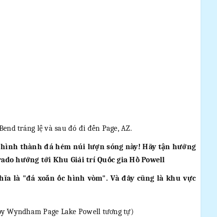
end tráng lệ và sau đó đi đến Page, AZ.
ự hình thành đá hẻm núi lượn sóng này! Hãy tận hưởng
do hướng tới Khu Giải trí Quốc gia Hồ Powell
ĩa là "đá xoắn ốc hình vòm". Và đây cũng là khu vực
s by Wyndham Page Lake Powell tương tự)