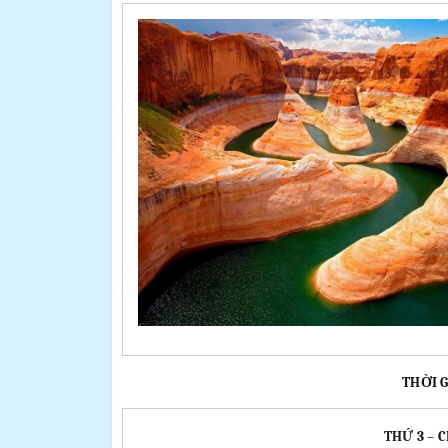
THỜI G
THỨ 3 – 