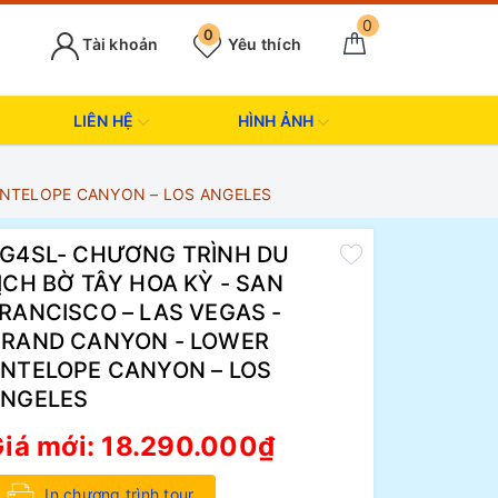
0
0
Tài khoản
Yêu thích
LIÊN HỆ
HÌNH ẢNH
 ANTELOPE CANYON – LOS ANGELES
G4SL- CHƯƠNG TRÌNH DU
ỊCH BỜ TÂY HOA KỲ - SAN
RANCISCO – LAS VEGAS -
RAND CANYON - LOWER
NTELOPE CANYON – LOS
NGELES
iá mới:
18.290.000₫
In chương trình tour