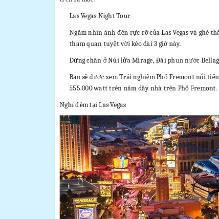
Las Vegas Night Tour
Ngắm nhìn ánh đèn rực rỡ của Las Vegas và ghé t
tham quan tuyệt vời kéo dài 3 giờ này.
Dừng chân ở Núi lửa Mirage, Đài phun nước Bellag
Bạn sẽ được xem Trải nghiệm Phố Fremont nổi tiến
555.000 watt trên năm dãy nhà trên Phố Fremont.
Nghỉ đêm tại Las Vegas