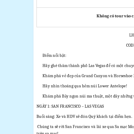
Không có tour vào c
LI
COD
Điểm nổi bật:
Hãy ghé thăm thành phố Las Vegas để có một chuy
Khám phá vẻ đẹp của Grand Canyon và Horseshoe 
Hãy nhìn thoáng qua hẻm núi Lower Antelope!
Khám phá Bảy ngọn núi ma thuật, một dãy những t
NGÀY 1: SAN FRANCISCO – LAS VEGAS
Buổi sáng: Xe và HDV sẽ đón Quý khách tại điểm hẹn.
Chúng ta sẽ rời San Francisco và lái xe qua Sa mạc M
trên sa mạc!