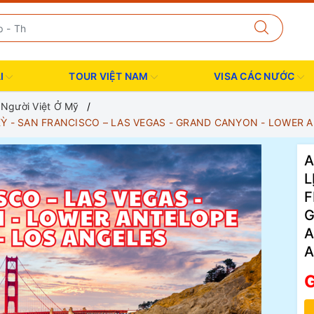
I
TOUR VIỆT NAM
VISA CÁC NƯỚC
o Người Việt Ở Mỹ
KỲ - SAN FRANCISCO – LAS VEGAS - GRAND CANYON - LOWER
A
L
F
G
A
A
G