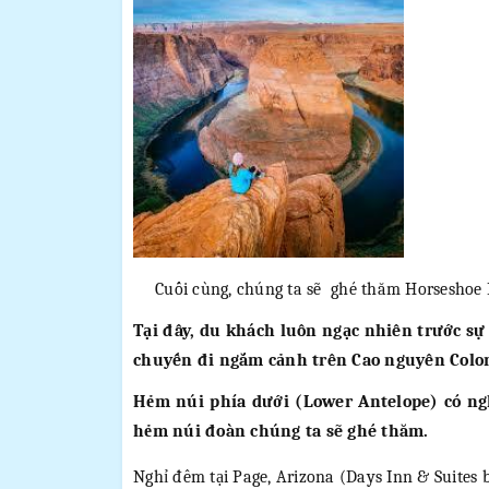
Cuối cùng, chúng ta sẽ ghé thăm Horseshoe B
Tại đây, du khách luôn ngạc nhiên trước s
chuyến đi ngắm cảnh trên Cao nguyên Colora
Hẻm núi phía dưới (Lower Antelope) có ngh
hẻm núi đoàn chúng ta sẽ ghé thăm.
Nghỉ đêm tại Page, Arizona (Days Inn & Suite