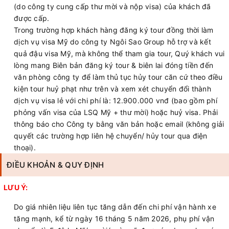
(do công ty cung cấp thư mời và nộp visa) của khách đã
được cấp.
Trong trường hợp
khách hàng đăng ký tour đồng thời làm
dịch vụ visa Mỹ do công ty Ngôi Sao Group hỗ trợ và kết
quả đậu visa Mỹ, mà không thể tham gia tour,
Quý khách vui
lòng mang Biên bản đăng ký tour & biên lai đóng tiền đến
văn phòng
công ty
để làm thủ tục hủy
tour căn cứ theo điều
kiện tour huỷ phạt như trên và xem xét
chuyển
đổi thành
dịch vụ visa lẻ với chi phí là: 12.900.000 vnđ (bao gồm phí
phỏng vấn visa của LSQ Mỹ + thư mời) hoặc huỷ visa
. Phải
thông báo cho Công ty bằng văn bản hoặc email (không giải
quyết các trường hợp liên hệ chuyển/ hủy tour qua điện
thoại).
ĐIỀU KHOẢN & QUY ĐỊNH
LƯU Ý:
Do giá nhiên liệu liên tục tăng dẫn đến chi phí vận hành xe
tăng mạnh, kể từ ngày 16 tháng 5 năm 2026, phụ phí vận