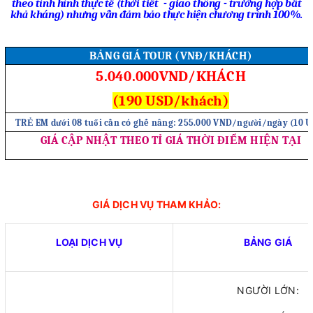
theo tình hình thực tế (thời tiết
- giao thông - trường hợp bất
khả kháng) nhưng vẫn đảm bảo thực hiện chương trình 100%.
BẢNG GIÁ TOUR (VNĐ/KHÁCH)
5.040.000
VND/KHÁCH
(190 USD/khách)
TRẺ EM dưới 08 tuổi cần có ghế nâng: 255.000 VND/người/ngày (10 U
GIÁ CẬP NHẬT THEO TỈ GIÁ THỜI ĐIỂM HIỆN TẠI
GIÁ DỊCH VỤ THAM KHẢO:
LOẠI DỊCH VỤ
BẢNG GIÁ
NGƯỜI LỚN: