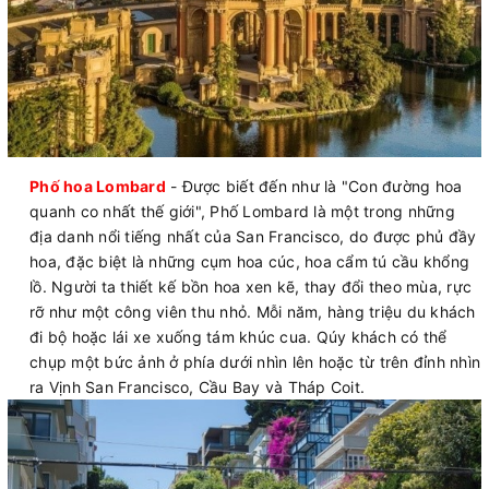
Phố hoa Lombard
- Được biết đến như là "Con đường hoa
quanh co nhất thế giới", Phố Lombard là một trong những
địa danh nổi tiếng nhất của San Francisco, do được phủ đầy
hoa, đặc biệt là những cụm hoa cúc, hoa cẩm tú cầu khổng
lồ. Người ta thiết kế bồn hoa xen kẽ, thay đổi theo mùa, rực
rỡ như một công viên thu nhỏ. Mỗi năm, hàng triệu du khách
đi bộ hoặc lái xe xuống tám khúc cua. Qúy khách có thể
chụp một bức ảnh ở phía dưới nhìn lên hoặc từ trên đỉnh nhìn
ra Vịnh San Francisco, Cầu Bay và Tháp Coit.