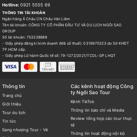
Hotline:
0921 5555 69
THÔNG TIN TÀI KHOẢN
Ngân hàng Á Châu CN Châu Văn Liêm
Tên tài khoản: CÔNG TY CỔ PHẦN ĐẦU TƯ VÀ DU LỊCH NGÔI SAO
GROUP
Số tài khoản: 753238888
- Giấy phép đăng kí kinh doanh (Mã số thuế): 0316975323 do Sở KHĐT
TP.HCM cấp.
- Giấy phép Lữ hành Quốc tế số: 79-1272/2021/TCDL-GP LHQT
Thông tin
Các kênh hoạt động Công
ty Ngôi Sao Tour
Trang chủ
Kênh TikTok
Giới thiệu
Thông tin báo chí và Media
Tour du lịch
Review tổng hợp các tour thực
Tin tức
tế
Sang nhượng Tour - Vé
Thông tin hoạt động nội bộ