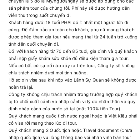
chuyển là 5 đô la Mỹ/người/ngày sẽ được áp dụng cho các
sản phẩm tour của chúng tôi. Phí này sẽ được hướng dẫn
viên thu trong suốt chuyến đi.
Khách hàng dưới 18 tuổi PHẢI có ít nhất một người lớn đi
cùng. Để đảm bảo an toàn cho khách, phụ nữ mang thai chỉ
được phép tham gia tour nếu mang thai từ 24 tuần trở xuống
tính đến cuối chuyến đi.
Đối với khách hàng từ 70 đến 85 tuổi, gia đình và quý khách
phải nộp giấy khám sức khỏe đủ điều kiện tham gia tour.
Nếu có bất cứ sự cố nào xảy ra trên tour, Công ty sẽ không
chịu trách nhiệm dưới mọi tình huống.
Hồ sơ xin visa sau khi nộp vào Lãnh Sự Quán sẽ không được
hoàn trả lại.
Công ty không chịu trách nhiệm trong trường hợp quý khách
bị từ chối xuất cảnh và nhập cảnh vì lý do nhân thân và quy
định nhập cảnh của nước sở tại (mất 100% tiền Tour).
Quý khách mang quốc tịch nước ngoài hoặc là Việt Kiều phải
có visa rời mang theo lúc đi tour.
Quý khách mang 2 Quốc tịch hoặc Travel document (chưa
nhập quốc tịch) vui lòng thông báo với nhân viên bán tour