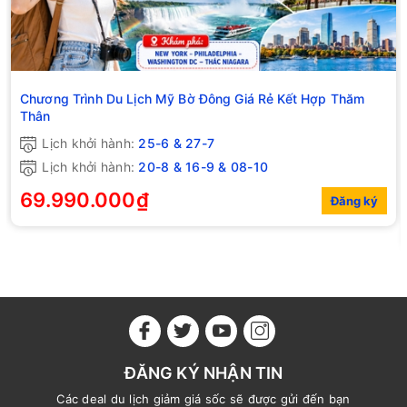
Chương Trình Du Lịch Mỹ Bờ Đông Giá Rẻ Kết Hợp Thăm
Thân
Lịch khởi hành:
25-6 & 27-7
Lịch khởi hành:
20-8 & 16-9 & 08-10
69.990.000₫
Đăng ký
ĐĂNG KÝ NHẬN TIN
Các deal du lịch giảm giá sốc sẽ được gửi đến bạn