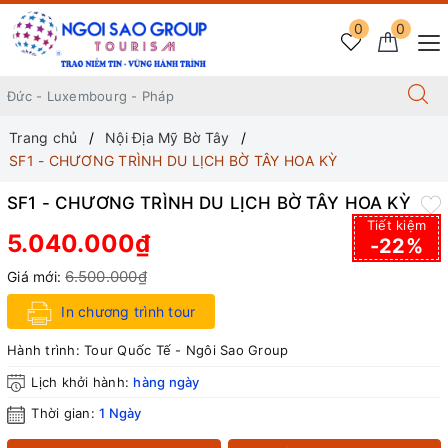
0
0
Trang chủ
Nội Địa Mỹ Bờ Tây
SF1 - CHƯƠNG TRÌNH DU LỊCH BỜ TÂY HOA KỲ
SF1 - CHƯƠNG TRÌNH DU LỊCH BỜ TÂY HOA KỲ
Tiết kiệm
5.040.000₫
-22%
6.500.000₫
Giá mới:
In chương trình tour
Hành trình:
Tour Quốc Tế - Ngôi Sao Group
Lịch khởi hành:
hàng ngày
Thời gian:
1 Ngày