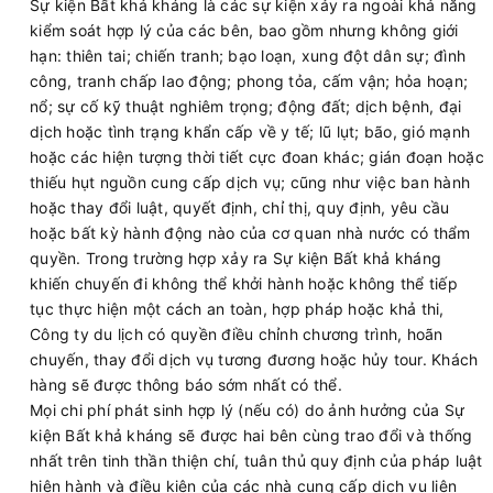
Sự kiện Bất khả kháng là các sự kiện xảy ra ngoài khả năng
kiểm soát hợp lý của các bên, bao gồm nhưng không giới
hạn: thiên tai; chiến tranh; bạo loạn, xung đột dân sự; đình
công, tranh chấp lao động; phong tỏa, cấm vận; hỏa hoạn;
nổ; sự cố kỹ thuật nghiêm trọng; động đất; dịch bệnh, đại
dịch hoặc tình trạng khẩn cấp về y tế; lũ lụt; bão, gió mạnh
hoặc các hiện tượng thời tiết cực đoan khác; gián đoạn hoặc
thiếu hụt nguồn cung cấp dịch vụ; cũng như việc ban hành
hoặc thay đổi luật, quyết định, chỉ thị, quy định, yêu cầu
hoặc bất kỳ hành động nào của cơ quan nhà nước có thẩm
quyền. Trong trường hợp xảy ra Sự kiện Bất khả kháng
khiến chuyến đi không thể khởi hành hoặc không thể tiếp
tục thực hiện một cách an toàn, hợp pháp hoặc khả thi,
Công ty du lịch có quyền điều chỉnh chương trình, hoãn
chuyến, thay đổi dịch vụ tương đương hoặc hủy tour. Khách
hàng sẽ được thông báo sớm nhất có thể.
Mọi chi phí phát sinh hợp lý (nếu có) do ảnh hưởng của Sự
kiện Bất khả kháng sẽ được hai bên cùng trao đổi và thống
nhất trên tinh thần thiện chí, tuân thủ quy định của pháp luật
hiện hành và điều kiện của các nhà cung cấp dịch vụ liên