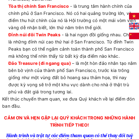
Tòa thị chính San Francisco
- là trung tâm hành chính của
chính phủ ở San Francisco. Nó có hai quảng trường lớn, và
điểm thu hút chính của nó là Hội trường có một mái vòm viền
vàng dễ nhận biết, lớn thứ năm trên thế giới.
Đỉnh núi đôi Twin Peaks
- là hai ngọn đồi giống nhau. Chúng
là những đỉnh núi cao thứ hai ở San Francisco. Từ đỉnh Twin
Peaks bạn có thể ngắm cảnh toàn thành phố San Francisco
mà không thể nhìn thấy từ bất kỳ địa điểm nào khác.
Đảo Treasure (đi ngang qua)
– là một hòn đảo nhân tạo nằm
bên bờ vịnh của thành phố San Francisco, trước kia trông
giống như một vùng đất bỏ hoang sau thảm họa, thì nay
được kỳ vọng sẽ trở một khu vực dành cho nhà ở thật trù
phú và đắt giá trong tương lai.
Kết thúc chuyến tham quan, xe đưa Quý khách về lại điểm đón
ban đầu.
CẢM ƠN VÀ HẸN GẶP LẠI QUÝ KHÁCH TRONG NHỮNG HÀNH
TRÌNH TIẾP THEO!
Hành trình và trật tự các điểm tham quan có thể thay đổi tuỳ