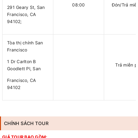
08:00
Đón/Trả miễ
291 Geary St, San
Francisco, CA
94102;
Tòa thị chính San
Francisco
1 Dr Carlton B
Trả miễn p
Goodlett Pl, San
Francisco, CA
94102
CHÍNH SÁCH TOUR
GIÁ TOUR BAO GỒM: