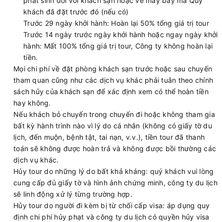
phát sinh đối với khách sạn hoặc vé máy bay mà Quý
khách đã đặt trước đó (nếu có)
Trước 29 ngày khởi hành: Hoàn lại 50% tổng giá trị tour
Trước 14 ngày trước ngày khởi hành hoặc ngay ngày khởi
hành: Mất 100% tổng giá trị tour, Công ty không hoàn lại
tiền.
Mọi chi phí về đặt phòng khách sạn trước hoặc sau chuyến
tham quan cũng như các dịch vụ khác phải tuân theo chính
sách hủy của khách sạn để xác định xem có thể hoàn tiền
hay không.
Nếu khách bỏ chuyến trong chuyến đi hoặc không tham gia
bất kỳ hành trình nào vì lý do cá nhân (không có giấy tờ du
lịch, đến muộn, bệnh tật, tai nạn, v.v.), tiền tour đã thanh
toán sẽ không được hoàn trả và không được bồi thường các
dịch vụ khác.
Hủy tour do những lý do bất khả kháng: quý khách vui lòng
cung cấp đủ giấy tờ và hình ảnh chứng minh, công ty du lịch
sẽ linh động xử lý từng trường hợp.
Hủy tour do người đi kèm bị từ chối cấp visa: áp dụng quy
định chi phí hủy phạt và công ty du lịch có quyền hủy visa