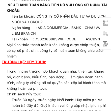
NẾU THANH TOÁN BẰNG TIỀN ĐÔ VUI LÒNG SỬ DỤNG TÀI
KHOẢN:
Tên tài khoản: CÔNG TY CỔ PHẦN ĐẦU TƯ VÀ DU LỊCH
NGÔI SAO GROUP
Ngân hàng : ASIA COMMERCIAL BANK - CHAU VAN
LIEM BRANCH
Tài khoản : 753236688SWIFTCODE : ASCBVNVX
Mọi hình thức thanh toán khác không được chấp thuận, khi
có sự cố phát sinh, công ty sẽ hoàn toàn không chịu trách
nhiệm.
TRƯỜNG HỢP HỦY TOUR:
Trong những trường hợp khách quan như: thiên tai, khủng
bố, dịch bệnh, biểu tình, bạo động,… làm gián đoạn hành
trình, công ty chúng tôi có quyền sắp xếp lại hành trình mà
không hoàn trả phí tour.
Chính sách hủy tour:
Trước 30 ngày trước ngày khởi hành: Hủy miễn phí và
hoàn trả đầy đủ. Quý khách vui lòng cập nhật lại chi phí