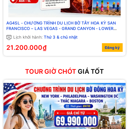
AG4SL - CHƯƠNG TRÌNH DU LỊCH BỜ TÂY HOA KỲ SAN
FRANCISCO – LAS VEGAS - GRAND CANYON - LOWER
ANTELOPE CANYON – LOS ANGELES
Lịch khởi hành:
Thứ 3 & chủ nhật
21.200.000₫
Đăng ký
TOUR GIỜ CHÓT
GIÁ TỐT