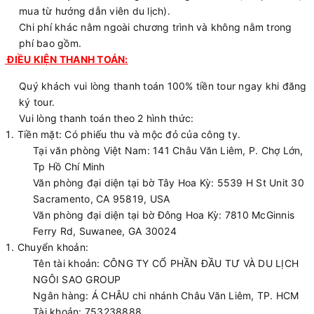
mua từ hướng dẫn viên du lịch).
Chi phí khác nằm ngoài chương trình và không nằm trong
phí bao gồm.
ĐIỀU KIỆN THANH TOÁN:
Quý khách vui lòng thanh toán 100% tiền tour ngay khi đăng
ký tour.
Vui lòng thanh toán theo 2 hình thức:
Tiền mặt: Có phiếu thu và mộc đỏ của công ty.
Tại văn phòng Việt Nam: 141 Châu Văn Liêm, P. Chợ Lớn,
Tp Hồ Chí Minh
Văn phòng đại diện tại bờ Tây Hoa Kỳ: 5539 H St Unit 30
Sacramento, CA 95819, USA
Văn phòng đại diện tại bờ Đông Hoa Kỳ: 7810 McGinnis
Ferry Rd, Suwanee, GA 30024
Chuyển khoản:
Tên tài khoản: CÔNG TY CỔ PHẦN ĐẦU TƯ VÀ DU LỊCH
NGÔI SAO GROUP
Ngân hàng: Á CHÂU chi nhánh Châu Văn Liêm, TP. HCM
Tài khoản: 753238888