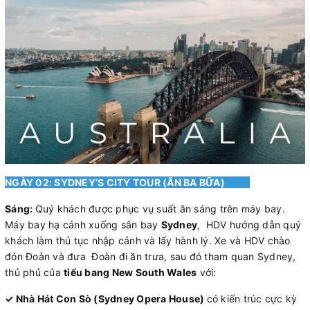
NGÀY 02: SYDNEY’S CITY TOUR (ĂN BA BỮA)
Sáng:
Quý khách được phục vụ suất ăn sáng trên máy bay.
Máy bay hạ cánh xuống sân bay
Sydney
, HDV hướng dẫn quý
khách làm thủ tục nhập cảnh và lấy hành lý. Xe và HDV chào
đón Đoàn và đưa Đoàn đi ăn trưa, sau đó tham quan Sydney,
thủ phủ của
tiểu bang New South Wales
với:
✓ Nhà Hát Con Sò (Sydney Opera House)
có kiến trúc cực kỳ