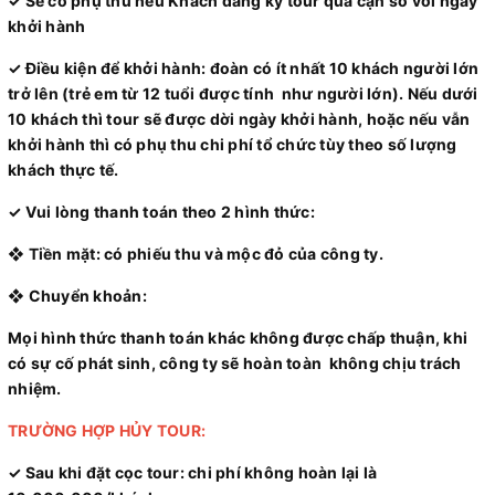
✓ Sẽ có phụ thu nếu Khách đăng ký tour quá cận so với ngày
khởi hành
✓ Điều kiện để khởi hành: đoàn có ít nhất 10 khách người lớn
trở lên (trẻ em từ 12 tuổi được tính như người lớn). Nếu dưới
10 khách thì tour sẽ được dời ngày khởi hành, hoặc nếu vẫn
khởi hành thì có phụ thu chi phí tổ chức tùy theo số lượng
khách thực tế.
✓ Vui lòng thanh toán theo 2 hình thức:
❖ Tiền mặt: có phiếu thu và mộc đỏ của công ty.
❖ Chuyển khoản:
Mọi hình thức thanh toán khác không được chấp thuận, khi
có sự cố phát sinh, công ty sẽ hoàn toàn không chịu trách
nhiệm.
TRƯỜNG HỢP HỦY TOUR:
✓ Sau khi đặt cọc tour: chi phí không hoàn lại là