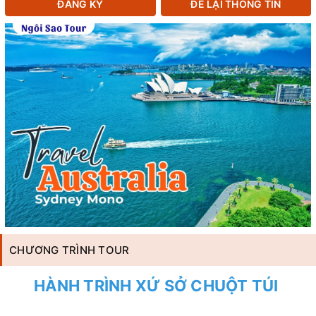
ĐĂNG KÝ
ĐỂ LẠI THÔNG TIN
CHƯƠNG TRÌNH TOUR
HÀNH TRÌNH XỨ SỞ CHUỘT TÚI