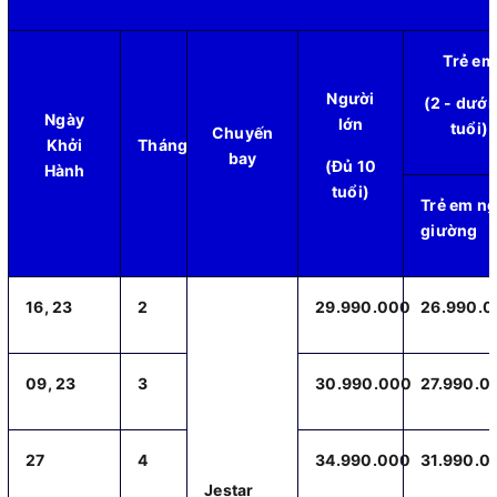
Trẻ em
Người
(2 - dưới
Ngày
lớn
tuổi)
Chuyến
Khởi
Tháng
bay
(Đủ 10
Hành
tuổi)
Trẻ em n
giường
16, 23
2
29.990.000
26.990.
09, 23
3
30.990.000
27.990.0
27
4
34.990.000
31.990.0
Jestar