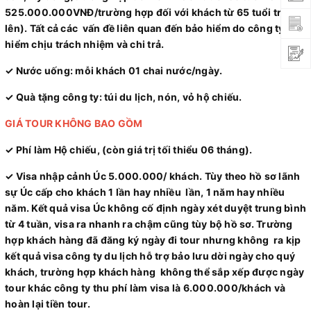
525.000.000VNĐ/trường hợp đối với khách từ 65 tuổi trở
lên). Tất cả các vấn đề liên quan đến bảo hiểm do công ty bảo
hiểm chịu trách nhiệm và chi trả.
✓ Nước uống: mỗi khách 01 chai nước/ngày.
✓ Quà tặng công ty: túi du lịch, nón, vỏ hộ chiếu.
GIÁ TOUR KHÔNG BAO GỒM
✓ Phí làm Hộ chiếu, (còn giá trị tối thiểu 06 tháng).
✓ Visa nhập cảnh Úc 5.000.000/ khách. Tùy theo hồ sơ lãnh
sự Úc cấp cho khách 1 lần hay nhiều lần, 1 năm hay nhiều
năm. Kết quả visa Úc không cố định ngày xét duyệt trung bình
từ 4 tuần, visa ra nhanh ra chậm cũng tùy bộ hồ sơ. Trường
hợp khách hàng đã đăng ký ngày đi tour nhưng không ra kịp
kết quả visa công ty du lịch hỗ trợ bảo lưu dời ngày cho quý
khách, trường hợp khách hàng không thể sắp xếp được ngày
tour khác công ty thu phí làm visa là 6.000.000/khách và
hoàn lại tiền tour.