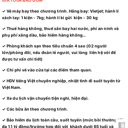
GIÁ TOUR BAO GỒM
✓ Vé máy bay theo chương trình. Hãng bay: Vietjet; hành lí
xách tay: 1 kiện - 7kg; hành lí kí gửi kiện - 30 kg
✓ Thuế hàng không, thuế sân bay hai nước, phí an ninh và
phụ phí xăng dầu, bảo hiểm hàng không…
✓ Phòng khách sạn theo tiêu chuẩn 4 sao (02 người
lớn/phòng đôi, nếu đoàn lẻ người, vui lòng liên hệ với để
được tư vấn chi tiết)
✓ Chi phí vé vào cửa tại các điểm tham quan.
✓ HDV tiếng Việt chuyên nghiệp, nhiệt tình đi suốt tuyến từ
Việt Nam.
✓ Xe du lịch vận chuyển tiện nghi, hiện đại.
✓ Các bữa ăn theo chương trình.
✓ Bảo hiểm du lịch toàn cầu, suốt tuyến (mức bồi thường tối
đa 1,1 tỷ đồng/trường hợp đối với khách dưới 65 tuổi và