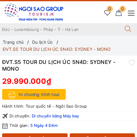
0
0
Trang chủ
Du lịch Úc
ĐVT.S5 TOUR DU LỊCH ÚC 5N4D: SYDNEY - MONO
ĐVT.S5 TOUR DU LỊCH ÚC 5N4D: SYDNEY -
MONO
29.990.000₫
In chương trình tour
Hành trình:
Tour quốc tế - Ngôi Sao Group
Di chuyển:
Di chuyển bằng Máy bay
Thời gian:
5 Ngày 4 Đêm