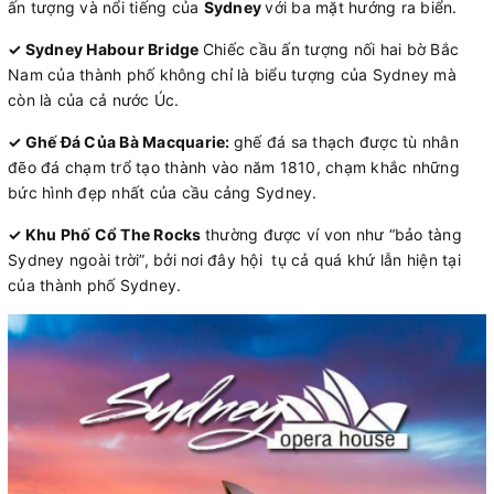
ấn tượng và nổi tiếng của
Sydney
với ba mặt hướng ra biển.
✓ Sydney Habour Bridge
Chiếc cầu ấn tượng nối hai bờ Bắc
Nam của thành phố không chỉ là biểu tượng của Sydney mà
còn là của cả nước Úc.
✓ Ghế Đá Của Bà Macquarie:
ghế đá sa thạch được tù nhân
đẽo đá chạm trổ tạo thành vào năm 1810, chạm khắc những
bức hình đẹp nhất của cầu cảng Sydney.
✓ Khu Phố Cổ The Rocks
thường được ví von như “bảo tàng
Sydney ngoài trời”, bởi nơi đây hội tụ cả quá khứ lẫn hiện tại
của thành phố Sydney.