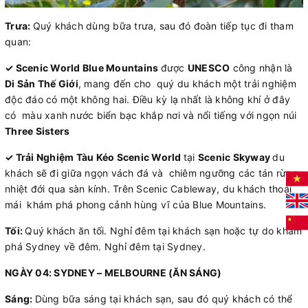
Trưa:
Quý khách dùng bữa trưa, sau đó đoàn tiếp tục đi tham
quan:
✓ Scenic World Blue Mountains
được
UNESCO
công nhận là
Di Sản Thế Giới
, mang đến cho quý du khách một trải nghiệm
độc đáo có một không hai. Điều kỳ lạ nhất là không khí ở đây
có màu xanh nước biển bạc khắp nơi và nổi tiếng với ngọn núi
Three Sisters
✓ Trải Nghiệm Tàu Kéo Scenic World
tại
Scenic Skyway
du
khách sẽ đi giữa ngọn vách đá và chiêm ngưỡng các tán rừng
nhiệt đới qua sàn kính. Trên Scenic Cableway, du khách thoải
mái khám phá phong cảnh hùng vĩ của Blue Mountains.
Tối:
Quý khách ăn tối. Nghỉ đêm tại khách sạn hoặc tự do khám
phá Sydney về đêm. Nghỉ đêm tại Sydney.
NGÀY 04: SYDNEY – MELBOURNE (ĂN SÁNG)
Sáng:
Dùng bữa sáng tại khách sạn, sau đó quý khách có thể