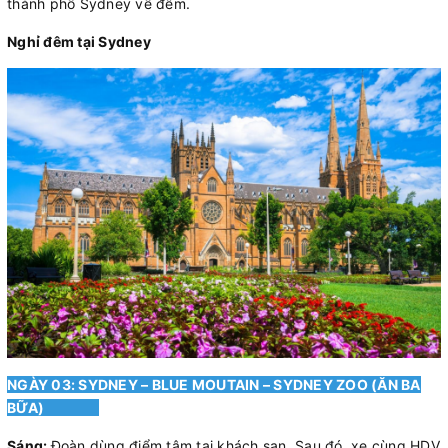
thành phố Sydney về đêm.
Nghỉ đêm tại Sydney
NGÀY 03: SYDNEY – BLUE MOUTAIN – SYDNEY ZOO (ĂN BA
BỮA)
Sáng:
Đoàn dùng điểm tâm tại khách sạn. Sau đó, xe cùng HDV