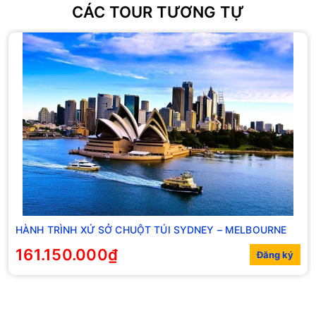
CÁC TOUR TƯƠNG TỰ
HÀNH TRÌNH XỨ SỞ CHUỘT TÚI SYDNEY – MELBOURNE
161.150.000₫
Đăng ký