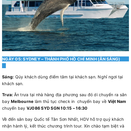
NGÀY 05: SYDNEY – THÀNH PHỐ HỒ CHÍ MINH (ĂN SÁNG)
Sáng:
Qúy khách dùng điểm tâm tại khách sạn. Nghỉ ngơi tại
khách sạn.
Trưa:
Ăn trưa tại nhà hàng địa phương sau đó di chuyển ra sân
bay
Melbourne
làm thủ tục check in chuyến bay về
Việt Nam
chuyến bay
VJ086 SYD SGN 10:15 – 16:30
Về đến sân bay Quốc tế Tân Sơn Nhất, HDV hỗ trợ quý khách
nhận hành lý, kết thúc chương trình tour. Xin chào tạm biệt và