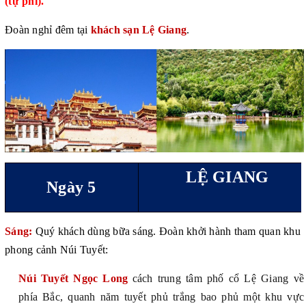
(tự phí).
Đoàn n
g
hỉ đêm tại
khách sạn Lệ Giang
.
LỆ GIANG
Ngày 5
Sáng:
Quý khách dùng bữa sáng. Đoàn khởi hành
tham quan khu
phong cảnh Núi Tuyết
:
Núi Tuyết Ngọc Long
cách trung tâm phố cổ Lệ Giang về
phía Bắc, quanh năm tuyết phủ trắng bao phủ một khu vực