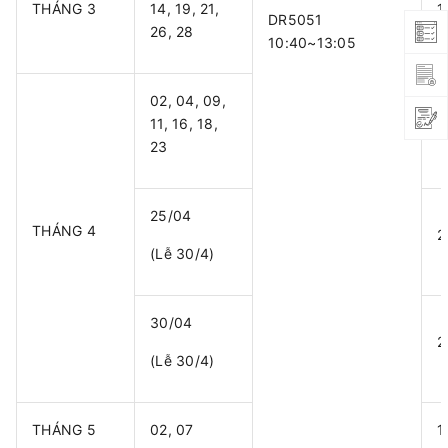
THÁNG 3
14, 19, 21,
1
DR5051
26, 28
10:40~13:05
02, 04, 09,
11, 16, 18,
1
23
25/04
THÁNG 4
2
(Lễ 30/4)
30/04
2
(Lễ 30/4)
THÁNG 5
02, 07
1