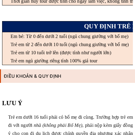
Thời gian hủy tour được tính cho ngày làm việc, không tính th
QUY ĐỊNH
TRẺ 
Em bé: Từ 0 đến dưới 2 tuổi (ngủ chung giường với bố mẹ)
Trẻ em từ 2 đến dưới 10 tuổi (ngủ chung giường với bố mẹ)
Trẻ em từ 10 tuổi trở lên (được tính như người lớn)
Trẻ em ngủ giường riêng tính 100% giá tour
ĐIỀU KHOẢN & QUY ĐỊNH
LƯU Ý
Trẻ em dưới 16 tuổi phải có bố mẹ đi cùng.
Trường hợp trẻ em
đi với người
nhà (không phải Bố Mẹ)
, phải nộp kèm giấy đồng
ý cho con đi du lịch được chính quyền địa phương xác nhận