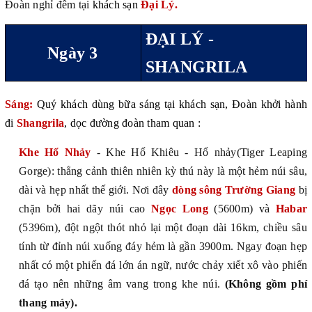
Đoàn nghỉ đêm tại
khách sạn
Đại Lý.
ĐẠI LÝ -
Ngày 3
SHANGRILA
Sáng:
Quý khách dùng bữa sáng tại khách sạn, Đoàn khởi hành
đi
Shangrila
, dọc đường đoàn tham quan :
Khe Hổ Nhảy
- Khe Hổ Khiêu - Hổ nhảy(Tiger Leaping
Gorge): thẳng cảnh thiên nhiên kỳ thú này là một hẻm núi sâu,
dài và hẹp nhất thế giới. Nơi đây
dòng sông Trường Giang
bị
chặn bởi hai dãy núi cao
Ngọc Long
(5600m) và
Habar
(5396m), đột ngột thót nhỏ lại một đoạn dài 16km, chiều sâu
tính từ đỉnh núi xuống đáy hẻm là gần 3900m. Ngay đoạn hẹp
nhất có một phiến đá lớn án ngữ, nước chảy xiết xô vào phiến
đá tạo nên những âm vang trong khe núi.
(
Không gồm phí
thang máy)
.