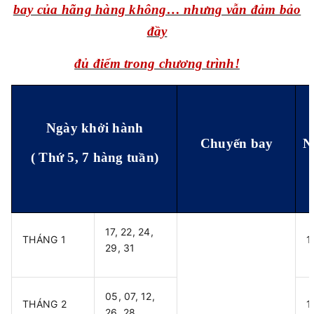
bay của hãng hàng không… nhưng vẫn đảm bảo
đầy
đủ điểm trong chương trình!
Ngày khởi hành
Chuyến bay
N
( Thứ
5, 7
hàng tuần)
17, 22, 24,
THÁNG 1
1
29, 31
05, 07, 12,
THÁNG 2
1
26, 28