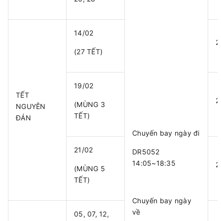
14/02
2
(27 TẾT)
19/02
TẾT
2
(MÙNG 3
NGUYÊN
TẾT)
ĐÁN
Chuyến bay ngày đi
21/02
DR5052
14:05~18:35
2
(MÙNG 5
TẾT)
Chuyến bay ngày
về
05, 07, 12,