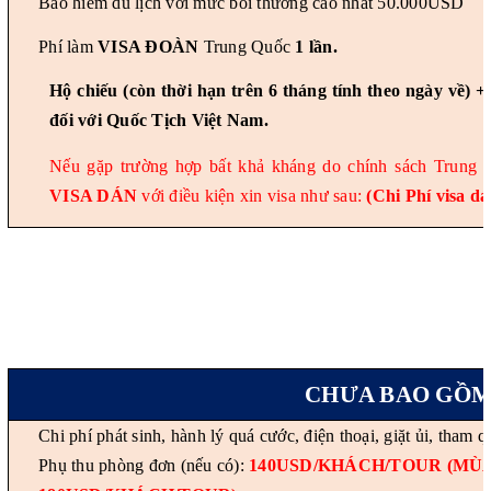
Bảo hiểm du lịch
với mức bồi thưởng cao nhất 50.000USD
Phí làm
VISA ĐOÀN
Trung Quốc
1 lần.
Hộ chiếu (còn thời hạn trên 6 tháng tính theo ngày về) +
đối với Quốc T
ịch Việt Nam.
Nếu gặp trường hợp bất khả kháng do chính sách Trung Q
VISA DÁN
với điều kiện xin visa như sau:
(Chi Phí visa d
CHƯA BAO GỒ
Chi phí phát sinh, hành lý quá cước, điện thoại, giặt ủi, tham
Phụ thu phòng đơn (nếu có):
140USD/KHÁCH/TOUR (MÙA