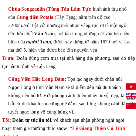
Chùa Songzanlin (Tùng Tán Lâm Tự)
:
hình ảnh thu nhỏ
của
Cung điện Potala
(Tây Tạng) nằm trên độ cao
3200m.Nổi bật với những mái nhọn vàng rực rỡ là một ngôi
đền lớn nhất
Vân Nam
, nơi tập trung những nét văn hóa tiêu
biểu của
người Tạng
,
được xây dựng từ năm 1679 bởi vị Lạt
ma thứ 5, hiện vẫn được bảo tồn nguyên vẹn.
Trưa:
Đoàn dùng cơm trưa tại nhà hàng địa phương, sau đó tiếp
tục hành trình về Lệ Giang
Công Viên Hắc Long Đàm:
Tọa lạc ngay dưới chân núi
Ngọc Long ở tỉnh Vân Nam sẽ là điểm đến mà du khách
không nên bỏ lỡ. Với phong cảnh thiên nhiên tuyệt đẹp, khiến
bất cứ du khách nào cũng mê đắm, sau lưng khung cảnh là núi
tuyết ngọc long vô cùng hùng vĩ.
Tối:
Đoàn tự túc ăn tối,
về khách sạn nhận phòng nghỉ ngơi
hoặc tham gia thưởng thức show:
“Lệ Giang Thiên Cổ Tình”