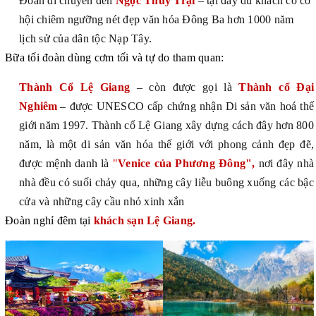
Đoàn di chuyển đến
Ngọc Thủy Trại
– tại đây du khách có cơ
hội chiêm ngưỡng nét đẹp văn hóa Đông Ba hơn 1000 năm
lịch sử của dân tộc Nạp Tây.
Bữa tối đoàn dùng cơm tối và tự do tham quan:
Thành Cổ Lệ Giang
– còn được gọi là
Thành cổ Đại
Nghiêm
– được UNESCO cấp chứng nhận Di sản văn hoá thế
giới năm 1997. Thành cổ Lệ Giang xây dựng cách đây hơn 800
năm, là một di sản văn hóa thế giới với phong cảnh đẹp đẽ,
được mệnh danh là
"
Venice của Phương Đông",
nơi đây nhà
nhà đều có suối chảy qua, những cây liễu buông xuống các bậc
cửa và những cây cầu nhỏ xinh xắn
Đoàn nghỉ đ
ê
m tại
khách sạn
Lệ Giang
.