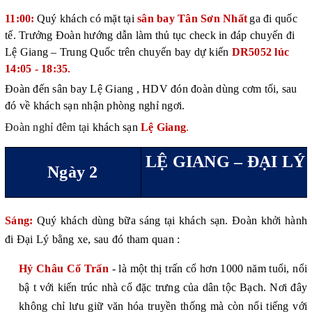
11:00:
Quý khách có mặt tại
sân bay
Tân Sơn Nhất
ga đi quốc
tế. Trưởng Đoàn hướng dẫn làm thủ tục check in đáp chuyến đi
Lệ Giang
– Trung Quốc trên chuyến bay dự kiến
DR5052
lúc
14:05 - 18:35
.
Đoàn đến sân bay
Lệ Giang
, HDV đón đoàn
dùng cơm tối, sau
đ
ó về khách sạn nhận phòng nghỉ ngơi.
Đoàn nghỉ đêm tại
khách sạn
Lệ Giang
.
LỆ GIANG –
ĐẠI LÝ
Ngày 2
Sáng:
Quý khách dùng bữa sáng tại khách sạn
.
Đoàn khởi hành
đi Đại Lý
b
ằng
xe, sau
đ
ó
tham quan :
Hỷ Châu Cổ Trấn
- là một thị trấn cổ hơn 1000 năm tuổi, nổi
bậ
t với kiến trúc nhà cổ đặc trưng của dân tộc Bạch. Nơi đây
không chỉ lưu giữ văn hóa truyền thống mà còn nổi tiếng với