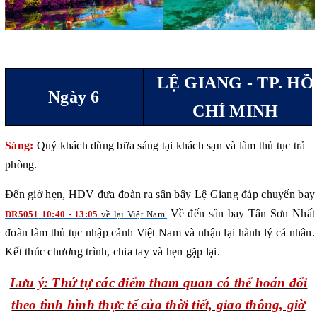
LỆ GIANG - TP. HỒ
Ngày 6
CHÍ MINH
Sáng:
Quý khách dùng bữa sáng tại khách sạn và làm thủ tục trả
phòng.
Đến giờ hẹn, HDV đưa đoàn ra
sân bây
Lệ Giang
đáp chuyến bay
Về đến sân bay
Tân Sơn Nhất
DR5051
10:40 - 13:05
về lại Việt Nam.
đoàn làm thủ tục nhập cảnh Việt Nam và nhận lại hành lý cá nhân.
Kết thúc chương trình, chia tay và hẹn gặp lại.
Lưu ý: Thứ tự các điểm tham quan có thể hoán đổi
theo tình hình thực tế của thời tiết, giao thông, giờ