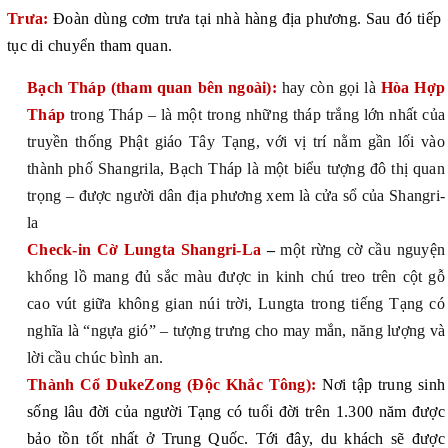
Trưa:
Đoàn dùng cơm trưa tại nhà hàng địa phương. Sau đó tiếp
tục di chuyển tham quan.
Bạch Tháp (tham quan bên ngoài):
hay còn gọi là
Hòa Hợp
Tháp
trong Tháp – là một trong những tháp trắng lớn nhất của
truyền thống Phật giáo Tây Tạng, với vị trí nằm gần lối vào
thành phố Shangrila, Bạch Tháp là một biểu tượng đô thị quan
trọng – được người dân địa phương xem là cửa sổ của Shangri-
la
Check-in Cờ Lungta Shangri-La
–
một rừng cờ cầu nguyện
khổng lồ mang đủ sắc màu được in kinh chú treo trên cột gỗ
cao vút giữa không gian núi trời, Lungta trong tiếng Tạng có
nghĩa là “ngựa gió” – tượng trưng cho may mắn, năng lượng và
lời cầu chúc bình an.
Thành Cổ DukeZong (Độc Khắc Tông):
Nơi tập trung sinh
sống lâu đời của người Tạng có tuổi đời trên 1.300 năm được
bảo tồn tốt nhất ở Trung Quốc. Tới đây, du khách sẽ được