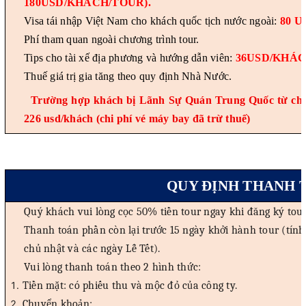
180USD/KHÁCH/TOUR).
Visa tái nhập Việt Nam cho khách quốc tịch nước ngoài:
80 
Phí tham quan ngoài chương trình tour.
Tips cho tài xế địa phương và hướng dẫn viên:
36USD/KHÁ
Thuế giá trị gia tăng theo quy định Nhà Nước.
Trường hợp khách bị Lãnh Sự Quán Trung Quốc từ chối 
226 usd/khách (chi phí vé máy bay đã trừ thuế)
QUY ĐỊNH THANH 
Quý khách vui lòng cọc 50% tiền tour ngay khi đăng ký tour
Thanh toán phần còn lại trước 15 ngày khởi hành tour (tính 
chủ nhật và các ngày Lễ Tết).
Vui lòng thanh toán theo 2 hình thức:
Tiền mặt: có phiếu thu và mộc đỏ của công ty.
Chuyển khoản: