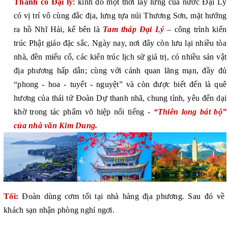
Thành cổ Đại lý
: kinh đô một thời lẫy lừng của nước Đại Lý
có vị trí vô cùng đắc địa, lưng tựa núi Thương Sơn, mặt hướng
ra hồ Nhĩ Hải, kế bên là
Tam tháp Đại Lý
– công trình kiến
trúc Phật giáo đặc sắc. Ngày nay, nơi đây còn lưu lại nhiều tòa
nhà, đền miếu cổ, các kiến trúc lịch sử giá trị, có nhiều sản vật
địa phương hấp dẫn; cùng với cảnh quan lãng mạn, đầy đủ
“phong - hoa - tuyết - nguyệt” và còn được biết đến là quê
hương của thái tử Đoàn Dự thanh nhã, chung tình, yêu đến dại
khờ trong tác phẩm võ hiệp nổi tiếng -
“Thiên long bát bộ”
của nhà văn Kim Dung.
Tối:
Đoàn dùng cơm tối tại nhà hàng địa phương
.
S
au đó về
khách sạn nhận phòng nghỉ ngơi.