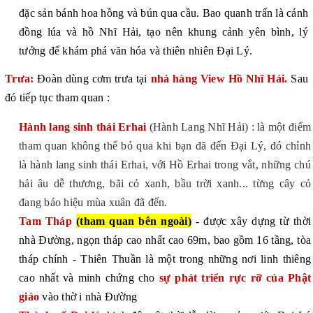
đặc sản bánh hoa hồng và bún qua cầu. Bao quanh trấn là cánh
đồng lúa và hồ Nhĩ Hải, tạo nên khung cảnh yên bình, lý
tưởng để khám phá văn hóa và thiên nhiên Đại Lý.
Trưa:
Đoàn dùng cơm trưa tại
nhà hàng View Hồ Nhĩ Hải.
Sau
đó tiếp tục tham quan :
Hành lang sinh thái Erhai
(Hành Lang Nhĩ Hải) : là một điểm
tham quan không thể bỏ qua khi bạn đã đến Đại Lý, đó chỉnh
là hành lang sinh thái Erhai, với Hồ Erhai trong vắt, những chú
hải âu dễ thương, bãi cỏ xanh, bầu trời xanh... từng cây cỏ
đang báo hiệu mùa xuân đã đ
ế
n.
Tam Tháp
(tham quan bên ngoài)
- được xây dựng từ thời
nhà Đường, ngọn tháp cao nhất cao 69m,
bao gồm 16 tầng
, tòa
tháp chính - Thiên Thuần là một trong những nơi linh thiêng
cao nhất và minh chứng cho
sự phát triển rực rỡ của Phật
giáo
vào thờ
i nhà Đường