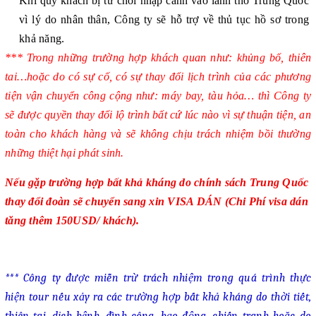
Khi quý khách bị từ chối nhập cảnh vào lãnh thổ Trung Quốc
vì lý do nhân thân, Công ty sẽ hỗ trợ về thủ tục hồ sơ trong
khả năng.
*** Trong những trường hợp khách quan như: khủng bố, thiên
tai…hoặc do có sự cố, có sự thay đổi lịch trình của các phương
tiện vận chuyển công cộng như: máy bay, tàu hỏa… thì Công ty
sẽ được quyền thay đổi lộ trình bất cứ lúc nào vì sự thuận tiện, an
toàn cho khách hàng và sẽ không chịu trách nhiệm bồi thường
những thiệt hại phát sinh.
Nếu gặp trường hợp bất khả kháng do chính sách Trung Quốc
thay đổi đoàn sẽ chuyển sang xin VISA DÁN (Chi Phí visa dán
tăng thêm 150USD/ khách).
***
Công ty được miễn trừ trách nhiệm trong quá trình thực
hiện tour nếu xảy ra các trường hợp bất khả kháng do thời tiết,
thiên tai, dịch bệnh, đình công, bạo động, chiến tranh hoặc do