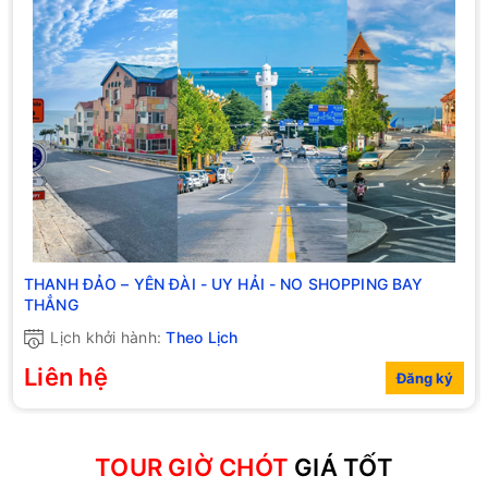
THANH ĐẢO – YÊN ĐÀI - UY HẢI - NO SHOPPING BAY
THẲNG
Lịch khởi hành:
Theo Lịch
Liên hệ
Đăng ký
TOUR GIỜ CHÓT
GIÁ TỐT