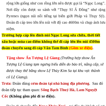
rộng lớn giống như con rồng lớn nên được gọi là “Ngọc Long”.
Nơi đây còn được so sánh với “Thụy Sĩ Á Đông” như rặng
Pyrenes (ngọn núi nổi tiếng tại biên giới Pháp và Thụy Sỹ).
Đoàn đi cáp treo lớn lên núi với độ cao 4600m và chụp ảnh lưu
niệm.
Trường hợp cáp lên đỉnh núi Ngọc Long sửa chữa, thời tiết
xấu hoặc mùa cao điểm không thể đi cáp
lớn lên núi 4500m
đoàn chuyển sang đi cáp Vân Tam Bình
(Gồm xe điện)
.
Tặng show Ấn Tượng Lệ Giang
(Trường hợp show Ấn
Tượng Lệ Giang tạm ngưng biểu diễn do bảo trì, nâng cấp, sẽ
được thay thế bằng show Lệ Thủy Kim Sa tại khu vực thành
cổ Lệ Giang).
Trưa:
Đoàn dùng
cơm đoàn tại nhà hàng địa phương
. Sau đó
đoàn tiếp tục tham quan:
Sông Bạch Thuỷ Hà, Lam
Nguyệt
Cốc
(Không gồm phí đi xe điện).