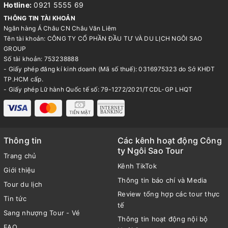
Hotline:
0921 5555 69
THÔNG TIN TÀI KHOẢN
Ngân hàng Á Châu CN Châu Văn Liêm
Tên tài khoản: CÔNG TY CỔ PHẦN ĐẦU TƯ VÀ DU LỊCH NGÔI SAO
GROUP
Số tài khoản: 753238888
- Giấy phép đăng kí kinh doanh (Mã số thuế): 0316975323 do Sở KHĐT
TP.HCM cấp.
- Giấy phép Lữ hành Quốc tế số: 79-1272/2021/TCDL-GP LHQT
Thông tin
Các kênh hoạt động Công
ty Ngôi Sao Tour
Trang chủ
Kênh TikTok
Giới thiệu
Thông tin báo chí và Media
Tour du lịch
Review tổng hợp các tour thực
Tin tức
tế
Sang nhượng Tour - Vé
Thông tin hoạt động nội bộ
FAQ