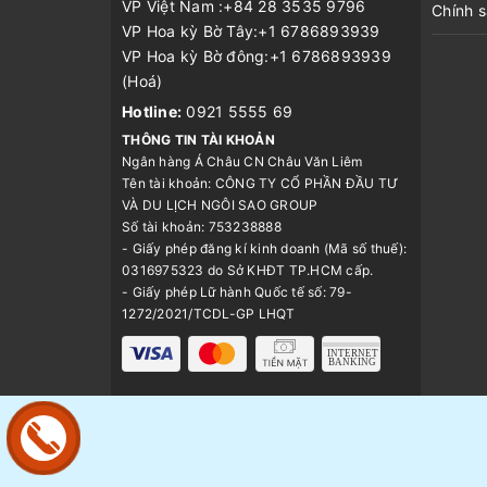
VP Việt Nam :+84 28 3535 9796
Chính 
VP Hoa kỳ Bờ Tây:+1 6786893939
VP Hoa kỳ Bờ đông:+1 6786893939
(Hoá)
Hotline:
0921 5555 69
THÔNG TIN TÀI KHOẢN
Ngân hàng Á Châu CN Châu Văn Liêm
Tên tài khoản: CÔNG TY CỔ PHẦN ĐẦU TƯ
VÀ DU LỊCH NGÔI SAO GROUP
Số tài khoản: 753238888
- Giấy phép đăng kí kinh doanh (Mã số thuế):
0316975323 do Sở KHĐT TP.HCM cấp.
- Giấy phép Lữ hành Quốc tế số: 79-
1272/2021/TCDL-GP LHQT