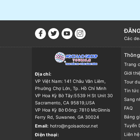
ĐĂNG
Các dea
Thông 
Trang 
Giới thi
Địa chỉ:
VP Việt Nam: 141 Châu Văn Liêm,
Tour du
Phường Chợ Lớn, Tp. Hồ Chí Minh
Tin tức
VP Hoa Kỳ Bờ Tây:5539 H St Unit 30
Sang n
Sacramento, CA 95819,USA
FAQ
VP Hoa Kỳ Bờ Đông: 7810 McGinnis
Bảng gi
Ferry Rd, Suwanee, GA 30024
Tuyển 
Email:
hotro@ngoisaotour.net
Liên hệ
Điện thoại: