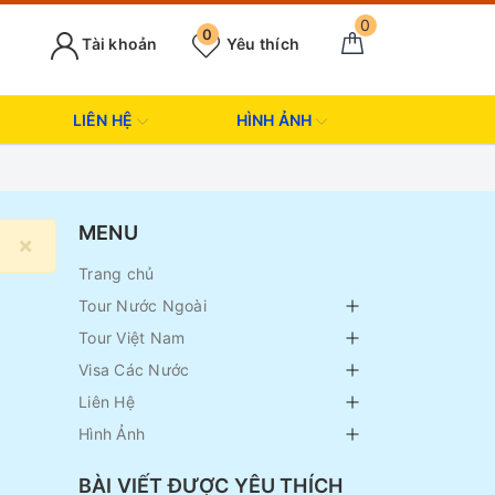
0
0
Tài khoản
Yêu thích
LIÊN HỆ
HÌNH ẢNH
MENU
×
Trang chủ
Tour Nước Ngoài
Tour Việt Nam
Visa Các Nước
Liên Hệ
Hình Ảnh
BÀI VIẾT ĐƯỢC YÊU THÍCH