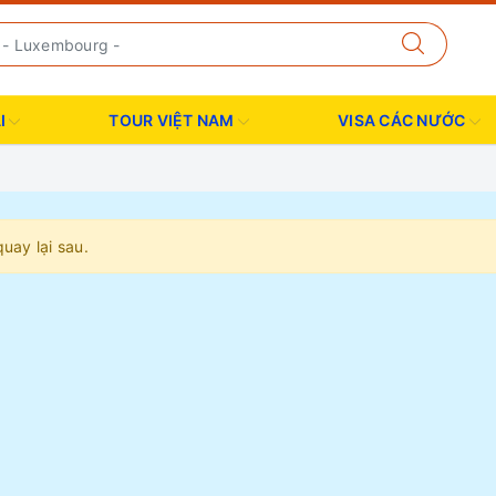
I
TOUR VIỆT NAM
VISA CÁC NƯỚC
uay lại sau.