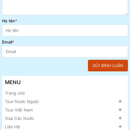
Họ tên
*
Email
*
GỬI BÌNH LUẬN
MENU
Trang chủ
Tour Nước Ngoài
Tour Việt Nam
Visa Các Nước
Liên Hệ