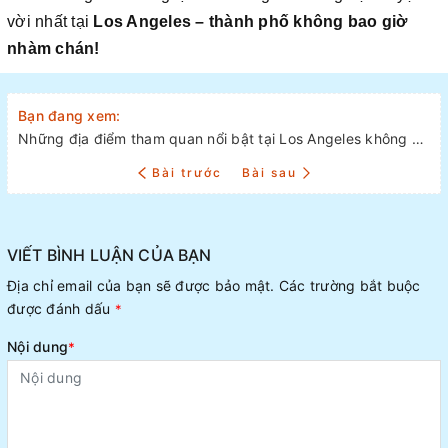
vời nhất tại
Los Angeles – thành phố không bao giờ
nhàm chán!
Bạn đang xem:
Những địa điểm tham quan nổi bật tại Los Angeles không được bỏ lỡ khi đặt chân đến!
Bài trước
Bài sau
VIẾT BÌNH LUẬN CỦA BẠN
Địa chỉ email của bạn sẽ được bảo mật. Các trường bắt buộc
được đánh dấu
*
Nội dung
*