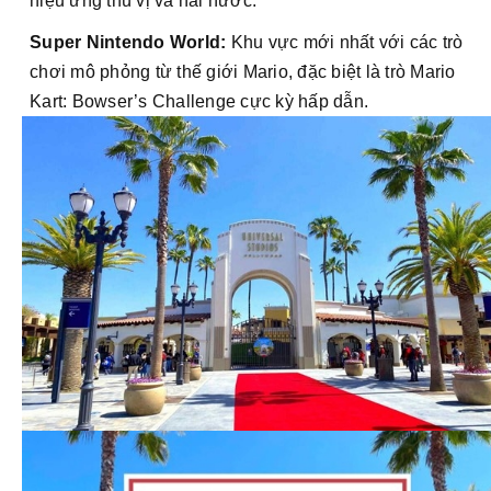
hiệu ứng thú vị và hài hước.
Super Nintendo World:
Khu vực mới nhất với các trò
chơi mô phỏng từ thế giới Mario, đặc biệt là trò Mario
Kart: Bowser’s Challenge cực kỳ hấp dẫn.