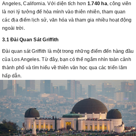
Angeles, California. Với diện tích hơn
1.740 ha
, công viên
là nơi lý tưởng để hòa mình vào thiên nhiên, tham quan
các địa điểm lịch sử, văn hóa và tham gia nhiều hoạt động
ngoài trời.
3.
1 Đài Quan Sát Griffith
Đài quan sát Griffith là một trong những điểm đến hàng đầu
của Los Angeles. Từ đây, bạn có thể ngắm nhìn toàn cảnh
thành phố và tìm hiểu về thiên văn học qua các triển lãm
hấp dẫn.