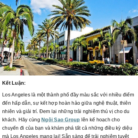
Kết Luận:
Los Angeles là một thành phố đầy màu sắc với nhiều điểm
đến hấp dẫn, sự kết hợp hoàn hảo giữa nghệ thuật, thiên
nhiên và giải trí. Đem lại những trải nghiệm thú vị cho du
khách. Hãy cùng
Ngôi Sao Group
lên kế hoạch cho
chuyến đi của bạn và khám phá tất cả những điều kỳ diệu
mà Los Angeles mang lại! Sẵn sàng để trải nghiệm tuyệt