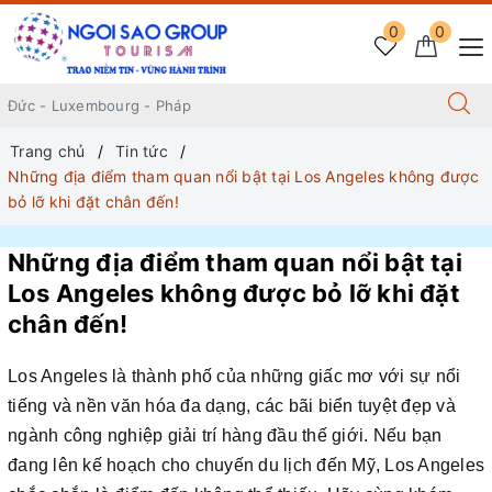
0
0
Trang chủ
Tin tức
Những địa điểm tham quan nổi bật tại Los Angeles không được
bỏ lỡ khi đặt chân đến!
Những địa điểm tham quan nổi bật tại
Los Angeles không được bỏ lỡ khi đặt
chân đến!
Los Angeles là thành phố của những giấc mơ với sự nổi
tiếng và nền văn hóa đa dạng, các bãi biển tuyệt đẹp và
ngành công nghiệp giải trí hàng đầu thế giới. Nếu bạn
đang lên kế hoạch cho chuyến du lịch đến Mỹ, Los Angeles