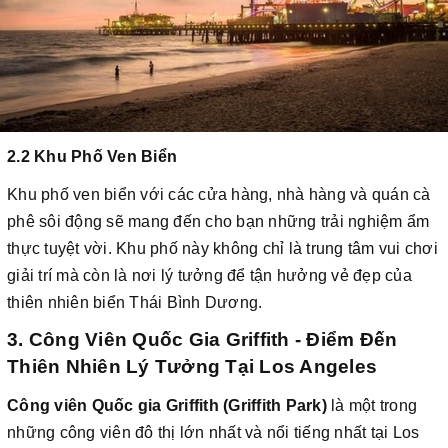
2.2 Khu Phố Ven Biển
Khu phố ven biển với các cửa hàng, nhà hàng và quán cà
phê sôi động sẽ mang đến cho bạn những trải nghiệm ẩm
thực tuyệt vời. Khu phố này không chỉ là trung tâm vui chơi
giải trí mà còn là nơi lý tưởng để tận hưởng vẻ đẹp của
thiên nhiên biển Thái Bình Dương.
3. Công Viên Quốc Gia Griffith
-
Điểm Đến
Thiên Nhiên Lý Tưởng Tại Los Angeles
Công viên Quốc gia Griffith (Griffith Park)
là một trong
những công viên đô thị lớn nhất và nổi tiếng nhất tại Los