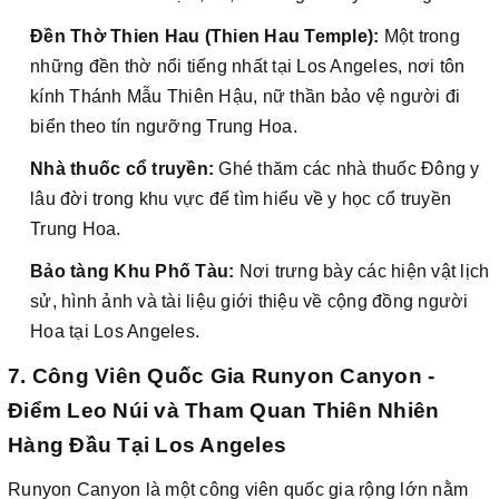
Đền Thờ Thien Hau (Thien Hau Temple):
Một trong
những đền thờ nổi tiếng nhất tại Los Angeles, nơi tôn
kính Thánh Mẫu Thiên Hậu, nữ thần bảo vệ người đi
biển theo tín ngưỡng Trung Hoa.
Nhà thuốc cổ truyền:
Ghé thăm các nhà thuốc Đông y
lâu đời trong khu vực để tìm hiểu về y học cổ truyền
Trung Hoa.
Bảo tàng Khu Phố Tàu:
Nơi trưng bày các hiện vật lịch
sử, hình ảnh và tài liệu giới thiệu về cộng đồng người
Hoa tại Los Angeles.
7. Công Viên Quốc Gia Runyon Canyon -
Điểm Leo Núi và Tham Quan Thiên Nhiên
Hàng Đầu Tại Los Angeles
Runyon Canyon là một công viên quốc gia rộng lớn nằm