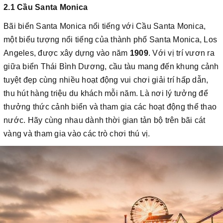
2.
1 Cầu Santa Monica
Bãi biển Santa Monica nổi tiếng với Cầu Santa Monica,
một biểu tượng nổi tiếng của thành phố Santa Monica, Los
Angeles, được xây dựng vào năm
1909
. Với vị trí vươn ra
giữa biển Thái Bình Dương, cầu tàu mang đến khung cảnh
tuyệt đẹp cùng nhiều hoạt động vui chơi giải trí hấp dẫn,
thu hút hàng triệu du khách mỗi năm. Là nơi lý tưởng để
thưởng thức cảnh biển và tham gia các hoạt động thể thao
nước. Hãy cùng nhau dành thời gian tản bộ trên bãi cát
vàng và tham gia vào các trò chơi thú vị.