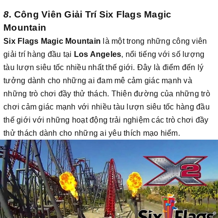
8
. Công Viên Giải Trí Six Flags Magic
Mountain
Six Flags Magic Mountain
là một trong những công viên
giải trí hàng đầu tại
Los Angeles
, nổi tiếng với số lượng
tàu lượn siêu tốc nhiều nhất thế giới. Đây là điểm đến lý
tưởng dành cho những ai đam mê cảm giác mạnh và
những trò chơi đầy thử thách. Thiên đường của những trò
chơi cảm giác mạnh với nhiều tàu lượn siêu tốc hàng đầu
thế giới với những hoạt động trải nghiệm các trò chơi đầy
thử thách dành cho những ai yêu thích mạo hiểm.