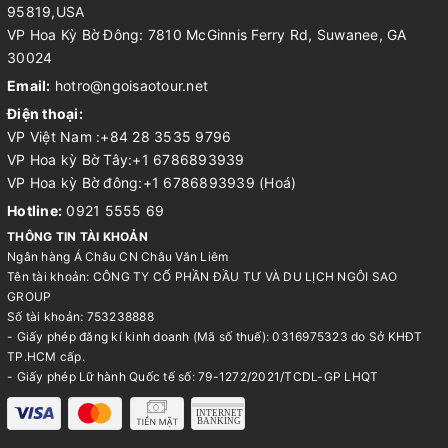
95819,USA
VP Hoa Kỳ Bờ Đông: 7810 McGinnis Ferry Rd, Suwanee, GA
30024
Email:
hotro@ngoisaotour.net
Điện thoại:
VP Việt Nam :+84 28 3535 9796
VP Hoa kỳ Bờ Tây:+1 6786893939
VP Hoa kỳ Bờ đông:+1 6786893939 (Hoá)
Hotline:
0921 5555 69
THÔNG TIN TÀI KHOẢN
Ngân hàng Á Châu CN Châu Văn Liêm
Tên tài khoản: CÔNG TY CỔ PHẦN ĐẦU TƯ VÀ DU LỊCH NGÔI SAO
GROUP
Số tài khoản: 753238888
- Giấy phép đăng kí kinh doanh (Mã số thuế): 0316975323 do Sở KHĐT
TP.HCM cấp.
- Giấy phép Lữ hành Quốc tế số: 79-1272/2021/TCDL-GP LHQT