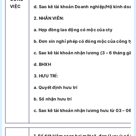
VIỆC
d. Sao kê tài khoản Doanh nghiệp/Hộ kinh doan
2. NHÂN VIÊN:
a. Hợp đồng lao động có mộc của cty
b. Đơn xin nghỉ phép có đóng mộc của công ty
c. Sao kê tài khoản nhận lương (3 – 6 tháng gần
d. BHXH
3. HƯU TRÍ:
a. Quyết định hưu trí
b. Sổ nhận hưu trí
c. Sao kê tài khoản nhận lương hưu từ 03 – 06 t
1. Sổ tiết kiệm scan hai mặt rõ, đẹp (Lưu ý: sổ ti