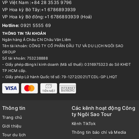
VP Việt Nam :+84 28 3535 9796
VP Hoa kỳ Bờ Tây:+1 6786893939
VP Hoa kỳ Bờ đông:+1 6786893939 (Hoá)
Hotline:
0921 5555 69
THÔNG TIN TÀI KHOẢN
Ngân hàng Á Châu CN Châu Văn Liêm
Tên tài khoản: CÔNG TY CỔ PHẦN ĐẦU TƯ VÀ DU LỊCH NGÔI SAO
GROUP
Số tài khoản: 753238888
- Giấy phép đăng kí kinh doanh (Mã số thuế): 0316975323 do Sở KHĐT
TP.HCM cấp.
- Giấy phép Lữ hành Quốc tế số: 79-1272/2021/TCDL-GP LHQT
Thông tin
Các kênh hoạt động Công
ty Ngôi Sao Tour
Trang chủ
Kênh TikTok
Giới thiệu
Thông tin báo chí và Media
Tour du lịch