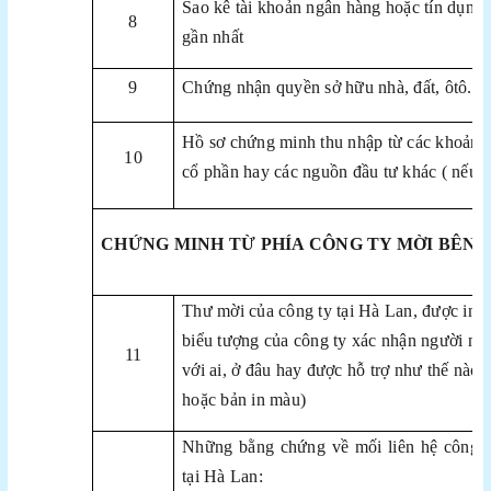
Sao kê tài khoản ngân hàng hoặc tín dụng t
8
gần nhất
9
Chứng nhận quyền sở hữu nhà, đất, ôtô....
Hồ sơ chứng minh thu nhập từ các khoản k
10
cổ phần hay các nguồn đầu tư khác ( nếu c
CHỨNG MINH TỪ PHÍA CÔNG TY MỜI BÊN 
Thư mời của công ty tại Hà Lan, được in tr
biểu tượng của công ty xác nhận người nộp
11
với ai, ở đâu hay được hỗ trợ như thế nào 
hoặc bản in màu)
Những bằng chứng về mối liên hệ công vi
tại Hà Lan: