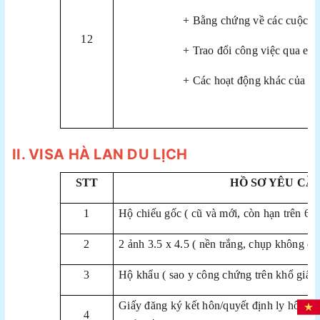
+ Bằng chứng về các cuộc h
12
+ Trao đổi công việc qua ema
+ Các hoạt động khác của cô
II. VISA HÀ LAN DU LỊCH
STT
HỒ SƠ YÊU CẦ
1
Hộ chiếu gốc ( cũ và mới, còn hạn trên 6 t
2
2 ảnh 3.5 x 4.5 ( nền trắng, chụp không qu
3
Hộ khẩu ( sao y công chứng trên khổ giấy
Giấy đăng ký kết hôn/quyết định ly hôn (s
4