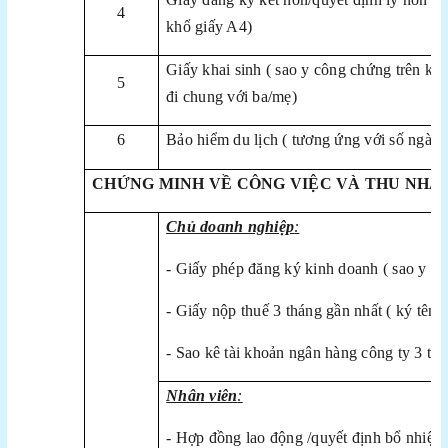
4
khổ giấy A4)
Giấy khai sinh ( sao y công chứng trên khổ
5
đi chung với ba/mẹ)
6
Bảo hiểm du lịch ( tương ứng với số ngày 
CHỨNG MINH VỀ CÔNG VIỆC VÀ THU NHẬ
Chủ doanh nghiệp
:
- Giấy phép đăng ký kinh doanh ( sao y c
- Giấy nộp thuế 3 tháng gần nhất ( ký tên,
- Sao kê tài khoản ngân hàng công ty 3 th
Nhân viên
:
- Hợp đồng lao động /quyết định bổ nhiệm 