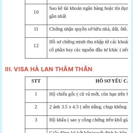
Sao kê tài khoản ngân hàng hoặc tín dụng t
10
gần nhất
11
Chứng nhận quyền sở hữu nhà, đất, ôtô....
Hồ sơ chứng minh thu nhập từ các khoản k
12
cổ phần hay các nguồn đầu tư khác ( nếu c
III
.
VISA HÀ LAN THĂM THÂN
STT
HỒ SƠ YÊU CẦ
1
Hộ chiếu gốc ( cũ và mới, còn hạn trên 6 t
2
2 ảnh 3.5 x 4.5 ( nền trắng, chụp không qu
3
Hộ khẩu ( sao y công chứng trên khổ giấy
Giấy đăng ký kết hôn/quyết định ly hôn (s