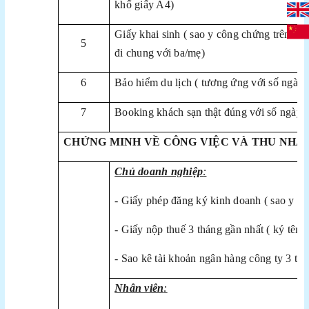
khổ giấy A4)
Giấy khai sinh ( sao y công chứng trên khổ
5
đi chung với ba/mẹ)
6
Bảo hiểm du lịch ( tương ứng với số ngày 
7
Booking khách sạn thật đúng với số ngày đi
CHỨNG MINH VỀ CÔNG VIỆC VÀ THU NHẬ
Chủ doanh nghiệp
:
- Giấy phép đăng ký kinh doanh ( sao y c
- Giấy nộp thuế 3 tháng gần nhất ( ký tên,
- Sao kê tài khoản ngân hàng công ty 3 thá
Nhân viên
: