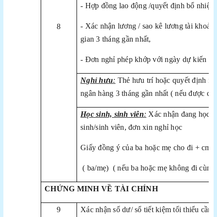
- Hợp đồng lao động /quyết định bổ nhiệm 
- Xác nhận lương / sao kê lương tài khoản
8
gian 3 tháng gần nhất,
- Đơn nghỉ phép khớp với ngày dự kiến đi
Nghỉ hưu
:
Thẻ hưu trí hoặc quyết định ngh
ngân hàng 3 tháng gần nhất ( nếu được ch
Học sinh, sinh viên
:
Xác nhận đang học ở 
sinh/sinh viên, đơn xin nghỉ học
Giấy đồng ý của ba hoặc mẹ cho đi + cmnd
( ba/mẹ) ( nếu ba hoặc mẹ không đi cùng
CHỨNG MINH VỀ TÀI CHÍNH
9
Xác nhận số dư/ sổ tiết kiệm tối thiểu cần