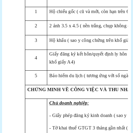
1
Hộ chiếu gốc ( cũ và mới, còn hạn trên 6 t
2
2 ảnh 3.5 x 4.5 ( nền trắng, chụp không qu
3
Hộ khẩu ( sao y công chứng trên khổ giấy
Giấy đăng ký kết hôn/quyết định ly hôn (s
4
khổ giấy A4)
5
Bảo hiểm du lịch ( tương ứng với số ngày 
CHỨNG MINH VỀ CÔNG VIỆC VÀ THU NHẬ
Chủ doanh nghiệp
:
- Giấy phép đăng ký kinh doanh ( sao y c
- Tờ khai thuế GTGT 3 tháng gần nhất ( ký