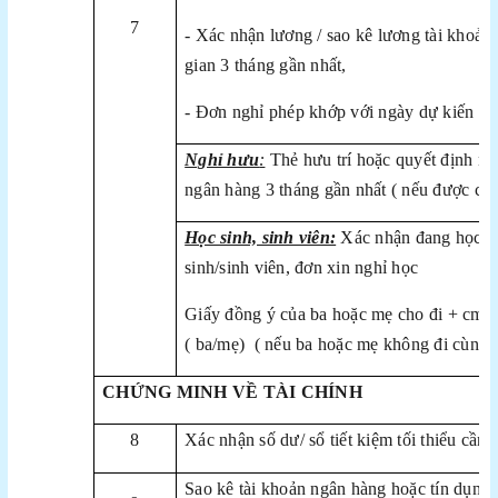
7
- Xác nhận lương / sao kê lương tài khoản
gian 3 tháng gần nhất,
- Đơn nghỉ phép khớp với ngày dự kiến đi
Nghỉ hưu
:
Thẻ hưu trí hoặc quyết định ngh
ngân hàng 3 tháng gần nhất ( nếu được ch
Học sinh, sinh viên:
Xác nhận đang học ở 
sinh/sinh viên, đơn xin nghỉ học
Giấy đồng ý của ba hoặc mẹ cho đi + cmnd
( ba/mẹ) ( nếu ba hoặc mẹ không đi cùng)
CHỨNG MINH VỀ TÀI CHÍNH
8
Xác nhận số dư/ sổ tiết kiệm tối thiểu cần
Sao kê tài khoản ngân hàng hoặc tín dụng t