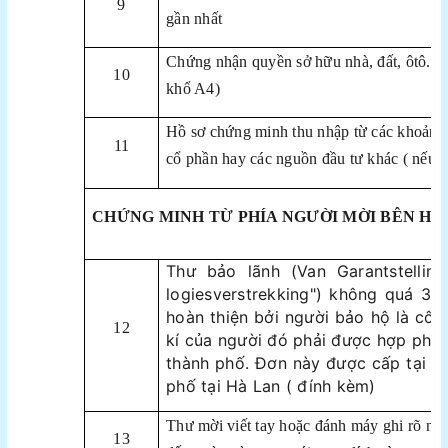
9
gần nhất
Chứng nhận quyền sở hữu nhà, đất, ôtô....
10
khổ A4)
Hồ sơ chứng minh thu nhập từ các khoản k
11
cổ phần hay các nguồn đầu tư khác ( nếu c
CHỨNG MINH TỪ PHÍA NGƯỜI MỜI BÊN HÀ
Thư bảo lãnh (Van Garantstelling
logiesverstrekking") không quá 3 
hoàn thiện bởi người bảo hộ là cô
12
kí của người đó phải được hợp pháp
thành phố. Đơn này được cấp tại c
phố tại Hà Lan ( đính kèm)
Thư mời viết tay hoặc đánh máy ghi rõ nộ
13