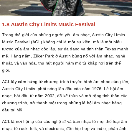
1.8 Austin City Limits Music Festiva
l
Trong thế giới của những người yêu âm nhạc, Austin City Limits
Music Festival (ACL) không chỉ là một sự kiện, mà là một biểu
tượng của âm nhạc độc lập, sự đa dạng và tinh thần Texas mạnh
mẽ. Hàng năm, Zilker Park ở Austin bùng nổ với âm nhạc, nghệ
thuật, và văn hóa, thu hút người hâm mộ từ khắp nơi trên thế
giới.
ACL lấy cảm hứng từ chương trình truyền hình âm nhạc cùng tên,
Austin City Limits, phát sóng lần đầu vào năm 1976. Lễ hội âm
nhạc, bắt đầu từ năm 2002, đã kế thừa và mở rộng tinh thần của
chương trình, trở thành một trong những lễ hội âm nhạc hàng
đầu tại Mỹ.
ACL là nơi hội tụ của các nghệ sĩ và ban nhạc từ mọi thể loại âm
nhạc, từ rock, folk, và electronic, đến hip-hop và indie, phản ánh