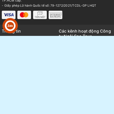
TP.HCM cấp.
- Giấy phép Lữ hành Quốc tế số: 79-1272/2021/TCDL-GP LHQT
Thông tin
Các kênh hoạt động Công
ty Ngôi Sao Tour
Trang chủ
Kênh TikTok
Giới thiệu
Thông tin báo chí và Media
Tour du lịch
Review tổng hợp các tour thực
Tin tức
tế
Sang nhượng Tour - Vé
Thông tin hoạt động nội bộ
FAQ
Ngôi Sao group
Bảng giá Visa
Tuyển Dụng
Liên hệ
Chính sách bảo mật
Hướng dẫn