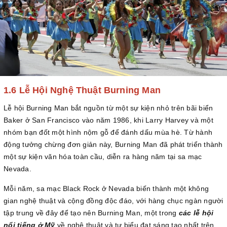
1.6 Lễ Hội Nghệ Thuật Burning Man
Lễ hội Burning Man bắt nguồn từ một sự kiện nhỏ trên bãi biển
Baker ở San Francisco vào năm 1986, khi Larry Harvey và một
nhóm bạn đốt một hình nộm gỗ để đánh dấu mùa hè. Từ hành
động tưởng chừng đơn giản này, Burning Man đã phát triển thành
một sự kiện văn hóa toàn cầu, diễn ra hàng năm tại sa mạc
Nevada.
Mỗi năm, sa mạc Black Rock ở Nevada biến thành một không
gian nghệ thuật và cộng đồng độc đáo, với hàng chục ngàn người
tập trung về đây để tạo nên Burning Man, một trong
các lễ hội
nổi tiếng ở Mỹ
về nghệ thuật và tự biểu đạt sáng tạo nhất trên