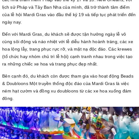
lịch sử Pháp và Tây Ban Nha của mình, đã trở thành tâm điểm
của lễ hội Mardi Gras vào đầu thế kỷ 19 và tiếp tục phát triển đến
ngày nay.
Đến với Mardi Gras, du khách sẽ được tận hưởng ngày lễ vô
cùng sôi động và náo nhiệt với lễ diễu hành hoành tráng, các xe
hoa lộng lẫy, trang phục rực rỡ, và mặt nạ độc đáo. Các krewes
(tổ chức hay nhóm chủ trì lễ hội) cạnh tranh nhau trong việc tạo
ra những chiếc xe hoa và trang phục đẹp nhất.
Bên cạnh đó, du khách còn được tham gia vào hoạt động Beads
& Doubloons Một truyền thống độc đáo của Mardi Gras là việc
ném hạt cườm và đồng xu doubloons từ các xe hoa xuống đám
đông.