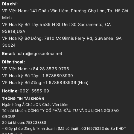
Địa chỉ:
VP Việt Nam: 141 Châu Văn Liêm, Phường Chợ Lớn, Tp. Hồ Chí
Minh
VP Hoa Kỳ Bờ Tây:5539 H St Unit 30 Sacramento, CA
95819,USA
VP Hoa Kỳ Bờ Đông: 7810 McGinnis Ferry Rd, Suwanee, GA
30024
Email:
hotro@ngoisaotour.net
Điện thoại:
VP Việt Nam :+84 28 3535 9796
VP Hoa kỳ Bờ Tây:+1 6786893939
VP Hoa kỳ Bờ đông:+1 6786893939 (Hoá)
Hotline:
0921 5555 69
THÔNG TIN TÀI KHOẢN
Ngân hàng Á Châu CN Châu Văn Liêm
Tên tài khoản: CÔNG TY CỔ PHẦN ĐẦU TƯ VÀ DU LỊCH NGÔI SAO
GROUP
Số tài khoản: 753238888
- Giấy phép đăng kí kinh doanh (Mã số thuế): 0316975323 do Sở KHĐT