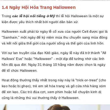
1.4 Ngày Hội Hóa Trang Halloween
Trong
các lễ hội nổi tiếng ở Mỹ
thì lễ hội Halloween là một sự
kiện được yêu thích nhất bởi người dân bản xứ.
Halloween xuất phát từ ngày lễ cổ xưa của người Celt được gọi là
"Samhain," một ngày để kỷ niệm mùa thu chuyển sang mùa đông
và kết nối giữa thế giới của người sống và thế giới của linh hồn.
Với sự lan truyền của đạo Kitô giáo, ngày lễ này đã trở thành "All
Hallows' Eve" hoặc "Halloween" - một dịp để tưởng nhớ các linh
hồn đã qua đời. Ngày 31 tháng 10 hằng năm được chọn là ngày
để tổ chức Halloween.
Hoạt động thường thấy nhất trong này này là "trick-or-treat" (cho
kẹo hoặc bị ghẹo), trẻ em sẽ hóa trang và gõ cửa nhà hàng xóm
để xin kẹo. Các trò đùa cợt, xem phim hoặc kể chuyện kinh dị
cũng là những thú vui thường thấy ở Halloween.