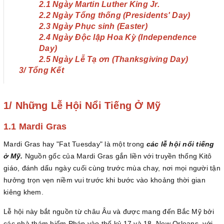
2.1 Ngày Martin Luther King Jr.
2.2 Ngày Tổng thống (Presidents' Day)
2.3 Ngày Phục sinh (Easter)
2.4 Ngày Độc lập Hoa Kỳ (Independence
Day)
2.5 Ngày Lễ Tạ ơn (Thanksgiving Day)
3/ Tổng Kết
1/ Những Lễ Hội Nổi Tiếng Ở Mỹ
1.1 Mardi Gras
Mardi Gras hay "Fat Tuesday" là một trong
các lễ hội nổi tiếng
ở Mỹ.
Nguồn gốc của Mardi Gras gắn liền với truyền thống Kitô
giáo, đánh dấu ngày cuối cùng trước mùa chay, nơi mọi người tận
hưởng trọn vẹn niềm vui trước khi bước vào khoảng thời gian
kiêng khem.
Lễ hội này bắt nguồn từ châu Âu và được mang đến Bắc Mỹ bởi
các nhà thám hiểm Pháp vào thế kỷ 17 và 18. New Orleans, với