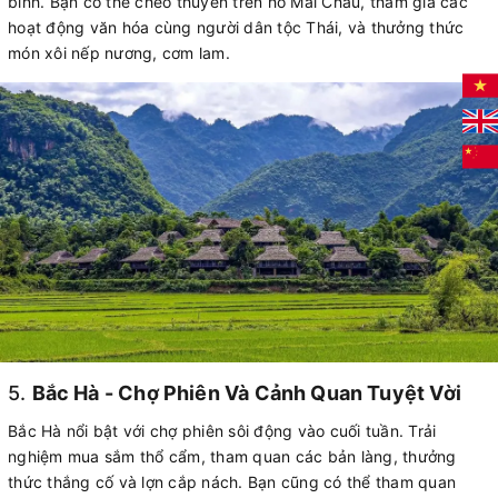
bình. Bạn có thể chèo thuyền trên hồ Mai Châu, tham gia các
hoạt động văn hóa cùng người dân tộc Thái, và thưởng thức
món xôi nếp nương, cơm lam.
5.
Bắc Hà - Chợ Phiên Và Cảnh Quan Tuyệt Vời
Bắc Hà nổi bật với chợ phiên sôi động vào cuối tuần. Trải
nghiệm mua sắm thổ cẩm, tham quan các bản làng, thưởng
thức thắng cố và lợn cắp nách. Bạn cũng có thể tham quan