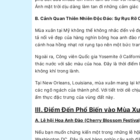
Ánh mặt trời dịu dàng làm tan đi những cảm giác
B. Cảnh Quan Thiên Nhiên Độc Đáo: Sự Rực Rỡ 
Mùa xuân tại Mỹ không thể không nhắc đến vẻ đ
tả nổi vẻ đẹp của hàng nghìn bông hoa anh đào 
cánh hoa hồng nhạt rơi rụng tạo nên một bức tra
Ngoài ra, Công viên Quốc gia Yosemite ở Califor
thác nước với sắc màu của hoa. Đây là thời điểm
không khí trong lành.
Tại New Orleans, Louisiana, mùa xuân mang lại k
các ngõ ngách của thành phố. Với tiết trời dễ ch
ẩm thực đặc trưng của vùng đất này.
III. Điểm Đến Phổ Biến vào Mùa X
A. Lễ hội Hoa Anh Đào (Cherry Blossom Festiva
Nếu bạn muốn chứng kiến một trong những lễ hội
Washington DC. Đây là nơi hàng nghìn cây anh đ