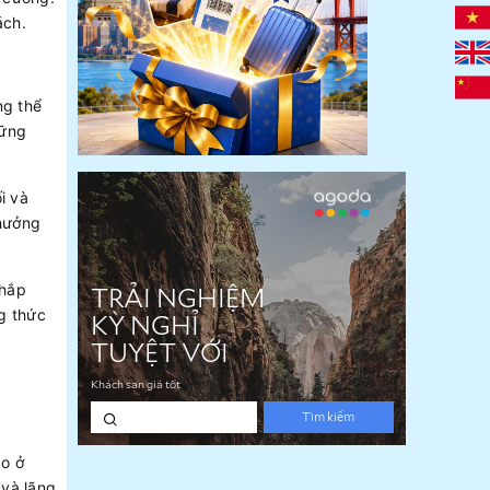
ách.
ng thể
hững
i và
 hưởng
khắp
ng thức
ào ở
 và lãng