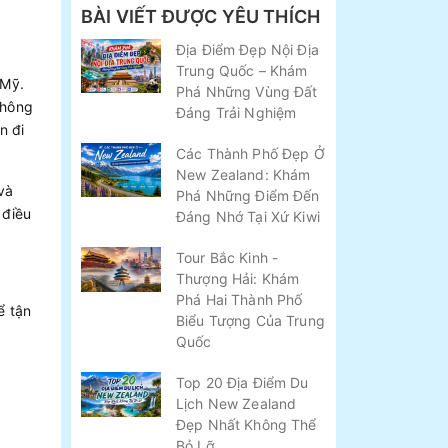
BÀI VIẾT ĐƯỢC YÊU THÍCH
Địa Điểm Đẹp Nội Địa
Trung Quốc – Khám
 Mỹ.
Phá Những Vùng Đất
Không
Đáng Trải Nghiệm
n đi
Các Thành Phố Đẹp Ở
New Zealand: Khám
và
Phá Những Điểm Đến
 điều
Đáng Nhớ Tại Xứ Kiwi
Tour Bắc Kinh -
Thượng Hải: Khám
Phá Hai Thành Phố
ể tận
Biểu Tượng Của Trung
Quốc
Top 20 Địa Điểm Du
Lịch New Zealand
Đẹp Nhất Không Thể
Bỏ Lỡ