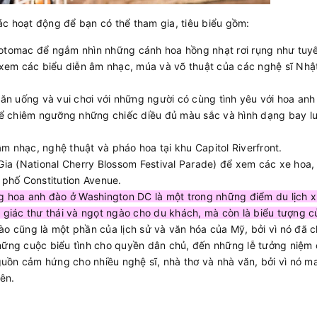
ác hoạt động để bạn có thể tham gia, tiêu biểu gồm:
Potomac để ngắm nhìn những cánh hoa hồng nhạt rơi rụng như tuyế
em các biểu diễn âm nhạc, múa và võ thuật của các nghệ sĩ Nhậ
 ăn uống và vui chơi với những người có cùng tình yêu với hoa anh
 để chiêm ngưỡng những chiếc diều đủ màu sắc và hình dạng bay l
 nhạc, nghệ thuật và pháo hoa tại khu Capitol Riverfront.
a (National Cherry Blossom Festival Parade) để xem các xe hoa,
 phố Constitution Avenue.
g hoa anh đào ở Washington DC là một trong những điểm du lịch x
m giác thư thái và ngọt ngào cho du khách, mà còn là biểu tượng c
ào cũng là một phần của lịch sử và văn hóa của Mỹ, bởi vì nó đã 
những cuộc biểu tình cho quyền dân chủ, đến những lễ tưởng niệm
uồn cảm hứng cho nhiều nghệ sĩ, nhà thơ và nhà văn, bởi vì nó ma
ên.