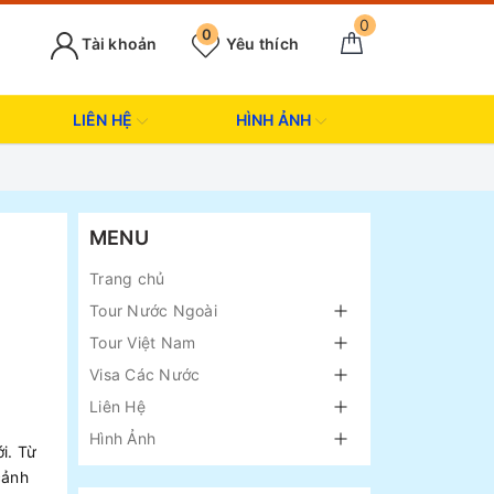
0
0
Tài khoản
Yêu thích
LIÊN HỆ
HÌNH ẢNH
MENU
Trang chủ
Tour Nước Ngoài
Tour Việt Nam
Visa Các Nước
Liên Hệ
Hình Ảnh
i. Từ
cảnh