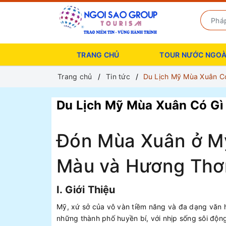
TRANG CHỦ
TOUR NƯỚC NGOÀ
Trang chủ
Tin tức
Du Lịch Mỹ Mùa Xuân Có
Du Lịch Mỹ Mùa Xuân Có Gì 
Đón Mùa Xuân ở Mỹ
Màu và Hương Th
I. Giới Thiệu
Mỹ, xứ sở của vô vàn tiềm năng và đa dạng văn h
những thành phố huyền bí, với nhịp sống sôi độn