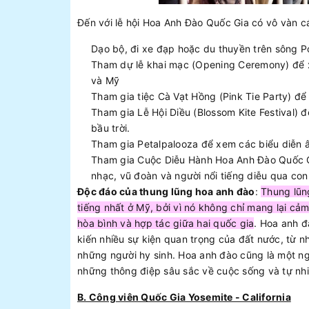
Đến với lễ hội Hoa Anh Đào Quốc Gia có vô vàn c
Dạo bộ, đi xe đạp hoặc du thuyền trên sông 
Tham dự lễ khai mạc (Opening Ceremony) để x
và Mỹ
Tham gia tiệc Cà Vạt Hồng (Pink Tie Party) để
Tham gia Lễ Hội Diều (Blossom Kite Festival)
bầu trời.
Tham gia Petalpalooza để xem các biểu diễn âm
Tham gia Cuộc Diễu Hành Hoa Anh Đào Quốc Gi
nhạc, vũ đoàn và người nổi tiếng diễu qua con
Độc đáo của thung lũng hoa anh đào
:
Thung lũn
tiếng nhất ở Mỹ, bởi vì nó không chỉ mang lại cả
hòa bình và hợp tác giữa hai quốc gia
. Hoa anh đ
kiến nhiều sự kiện quan trọng của đất nước, từ 
những người hy sinh. Hoa anh đào cũng là một ng
những thông điệp sâu sắc về cuộc sống và tự nhi
B. Công viên Quốc Gia Yosemite - California