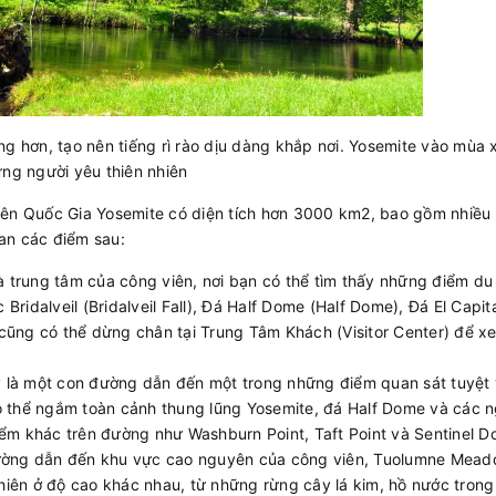
ng hơn, tạo nên tiếng rì rào dịu dàng khắp nơi. Yosemite vào mùa 
ững người yêu thiên nhiên
iên Quốc Gia Yosemite có diện tích hơn 3000 km2, bao gồm nhiều
an các điểm sau:
à trung tâm của công viên, nơi bạn có thể tìm thấy những điểm du 
Bridalveil (Bridalveil Fall), Đá Half Dome (Half Dome), Đá El Capita
 cũng có thể dừng chân tại Trung Tâm Khách (Visitor Center) để x
y là một con đường dẫn đến một trong những điểm quan sát tuyệt 
có thể ngắm toàn cảnh thung lũng Yosemite, đá Half Dome và các n
ểm khác trên đường như Washburn Point, Taft Point và Sentinel D
ường dẫn đến khu vực cao nguyên của công viên, Tuolumne Mead
hiên ở độ cao khác nhau, từ những rừng cây lá kim, hồ nước trong