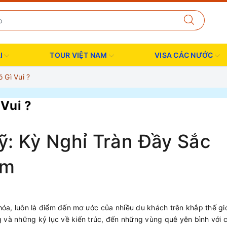
I
TOUR VIỆT NAM
VISA CÁC NƯỚC
 Gì Vui ?
Vui ?
: Kỳ Nghỉ Tràn Đầy Sắc
ơm
óa, luôn là điểm đến mơ ước của nhiều du khách trên khắp thế giớ
g và những kỷ lục về kiến trúc, đến những vùng quê yên bình với 