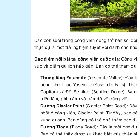
Các con suối trong công viên cũng trở nên sôi độ
thực sự là một trải nghiệm tuyệt vời dành cho nh
Các điểm nổi bật tại công viên quốc gia
: Công v
vực và điểm du lịch hấp dẫn. Bạn có thể tham qu
Thung lũng Yosemite
(Yosemite Valley): Đây l
tiếng như Thác Yosemite (Yosemite Falls), Thác 
Capitan) và Đồi Sentinel (Sentinel Dome). Bạn
triển lãm, phim ảnh và bản đồ về công viên.
Đường Glacier Point
(Glacier Point Road): Đâ
nhất ở công viên, Glacier Point. Từ đây, bạn 
xung quanh. Bạn cũng có thể ghé thăm các đi
Đường Tioga
(Tioga Road): Đây là một con đ
Bạn có thể thấy được sự khác biệt của thiên n