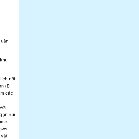
xuân
 khu
lịch nổi
n (El
em các
vời
gọn núi
ome.
ows.
 vắt,