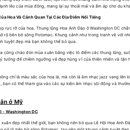
 lạnh lẽo của mùa đông, mang lại sự thoải mái và ấm áp cho du kh
Của Hoa Và Cảnh Quan Tại Các Địa Điểm Nổi Tiếng
ẹp rực rỡ của hoa. Thung lũng Hoa Anh Đào ở Washington DC chẳ
nở rộ bên bờ sông Potomac. Khung cảnh như trong tranh vẽ với n
nh tuyệt đẹp mà bạn không thể bỏ qua.
nia cũng chào đón mùa xuân bằng việc tô điểm các thung lũng, suố
 lý tưởng để chiêm ngưỡng vẻ đẹp hùng vĩ của thiên nhiên và tận
hông chỉ là màu sắc của hoa lá, mà còn là âm nhạc jazz vang lên 
ịu, bạn có thể tham gia vào các sự kiện âm nhạc sôi động và thưở
uân ở Mỹ
l) - Washington DC
 xuân đẹp nhất thế giới, bạn không nên bỏ qua Lễ Hội Hoa Anh Đ
ào nở rộ bên bờ sông Potomac, tạo nên một khung cảnh tuyệt đẹp