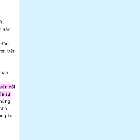
t.
t Bản
 đào
ượn trên
 ban
uân nổi
ủa sự
chứng
 cho
ng lại