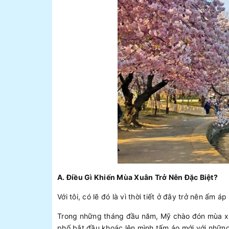
A. Điều Gì Khiến Mùa Xuân Trở Nên Đặc Biệt?
Với tôi, có lẽ đó là vì thời tiết ở đây trở nên ấm áp
Trong những tháng đầu năm, Mỹ chào đón mùa xuâ
phố bắt đầu khoác lên mình tấm áo mới với nhữn