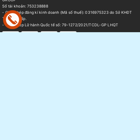
Số tài khoản: 753238888
- Giấy phép đăng kí kinh doanh (Mã số thuế): 0316975323 do Sở KHĐT
TP.HCM cấp.
- Giấy phép Lữ hành Quốc tế số: 79-1272/2021/TCDL-GP LHQT
Thông tin
Các kênh hoạt động Công
ty Ngôi Sao Tour
Trang chủ
Kênh TikTok
Giới thiệu
Thông tin báo chí và Media
Tour du lịch
Review tổng hợp các tour thực
Tin tức
tế
Sang nhượng Tour - Vé
Thông tin hoạt động nội bộ
FAQ
Ngôi Sao group
Bảng giá Visa
Tuyển Dụng
Liên hệ