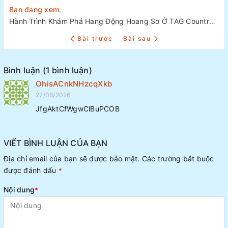
Bạn đang xem:
Hành Trình Khám Phá Hang Động Hoang Sơ Ở TAG Country: Điểm Đến Tại Tennessee, Alabama, Georgia
Bài trước
Bài sau
Bình luận (1 bình luận)
OhisACnkNHzcqXkb
27/06/2026
JfgAktCfWgwClBuPCOB
VIẾT BÌNH LUẬN CỦA BẠN
Địa chỉ email của bạn sẽ được bảo mật. Các trường bắt buộc
được đánh dấu
*
Nội dung
*