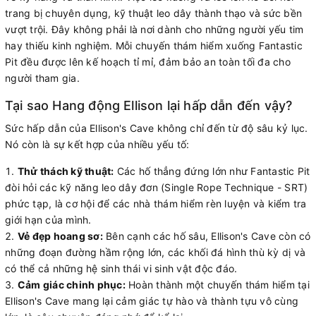
trang bị chuyên dụng, kỹ thuật leo dây thành thạo và sức bền
vượt trội. Đây không phải là nơi dành cho những người yếu tim
hay thiếu kinh nghiệm. Mỗi chuyến thám hiểm xuống Fantastic
Pit đều được lên kế hoạch tỉ mỉ, đảm bảo an toàn tối đa cho
người tham gia.
Tại sao Hang động Ellison lại hấp dẫn đến vậy?
Sức hấp dẫn của Ellison's Cave không chỉ đến từ độ sâu kỷ lục.
Nó còn là sự kết hợp của nhiều yếu tố:
Thử thách kỹ thuật:
Các hố thẳng đứng lớn như Fantastic Pit
đòi hỏi các kỹ năng leo dây đơn (Single Rope Technique - SRT)
phức tạp, là cơ hội để các nhà thám hiểm rèn luyện và kiểm tra
giới hạn của mình.
Vẻ đẹp hoang sơ:
Bên cạnh các hố sâu, Ellison's Cave còn có
những đoạn đường hầm rộng lớn, các khối đá hình thù kỳ dị và
có thể cả những hệ sinh thái vi sinh vật độc đáo.
Cảm giác chinh phục:
Hoàn thành một chuyến thám hiểm tại
Ellison's Cave mang lại cảm giác tự hào và thành tựu vô cùng