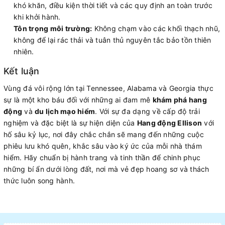
khó khăn, điều kiện thời tiết và các quy định an toàn trước
khi khởi hành.
Tôn trọng môi trường:
Không chạm vào các khối thạch nhũ,
không để lại rác thải và tuân thủ nguyên tắc bảo tồn thiên
nhiên.
Kết luận
Vùng đá vôi rộng lớn tại Tennessee, Alabama và Georgia thực
sự là một kho báu đối với những ai đam mê
khám phá hang
động
và
du lịch mạo hiểm
. Với sự đa dạng về cấp độ trải
nghiệm và đặc biệt là sự hiện diện của
Hang động Ellison
với
hố sâu kỷ lục, nơi đây chắc chắn sẽ mang đến những cuộc
phiêu lưu khó quên, khắc sâu vào ký ức của mỗi nhà thám
hiểm. Hãy chuẩn bị hành trang và tinh thần để chinh phục
những bí ẩn dưới lòng đất, nơi mà vẻ đẹp hoang sơ và thách
thức luôn song hành.