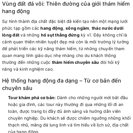
Vùng đất đá vôi: Thiên đường của giới thám hiểm
hang động
Sự hình thành địa chất đặc biệt đã kiến tạo nên một mạng lưới
phức tạp gồm các
hang động
,
sông ngầm
,
thác nước dưới
lòng đất
và những
hố sụt thẳng đứng
kỳ vĩ. Đây không chỉ là
cảnh quan thiên nhiên tuyệt đẹp mà còn là môi trường lý tưởng
để phát triển các kỹ năng thám hiểm, từ những chuyến tham
quan mang tính giáo dục nhẹ nhàng cho du khách thông
thường đến những cuộc
thám hiểm chuyên sâu
đòi hỏi kỹ
năng và kinh nghiệm cao.
Hệ thống hang động đa dạng – Từ cơ bản đến
chuyên sâu
Tour khám phá cơ bản:
Dành cho những người mới bắt đầu
hoặc gia đình, các tour này thường đi qua những lối đi an
toàn, được trang bị đầy đủ ánh sáng và hướng dẫn viên
chuyên nghiệp. Du khách sẽ được chiêm ngưỡng những khối
thạch nhũ, măng đá lung linh và tìm hiểu về lịch sử, địa chất
của hang động.