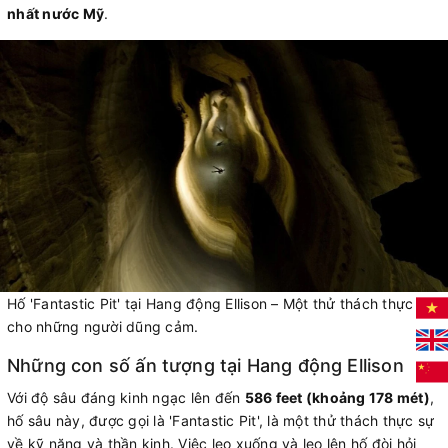
nhất nước Mỹ
.
Hố 'Fantastic Pit' tại Hang động Ellison – Một thử thách thực sự
cho những người dũng cảm.
Những con số ấn tượng tại Hang động Ellison
Với độ sâu đáng kinh ngạc lên đến
586 feet (khoảng 178 mét)
,
hố sâu này, được gọi là 'Fantastic Pit', là một thử thách thực sự
về kỹ năng và thần kinh. Việc leo xuống và leo lên hố đòi hỏi