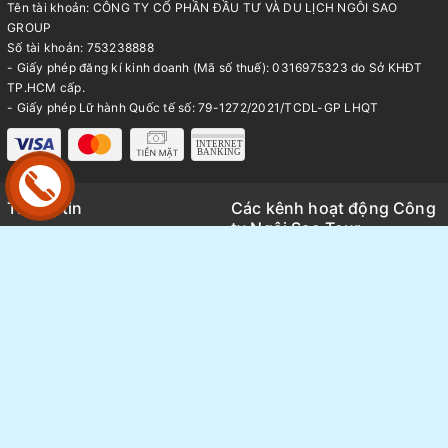
Tên tài khoản: CÔNG TY CỔ PHẦN ĐẦU TƯ VÀ DU LỊCH NGÔI SAO
GROUP
Số tài khoản: 753238888
- Giấy phép đăng kí kinh doanh (Mã số thuế): 0316975323 do Sở KHĐT
TP.HCM cấp.
- Giấy phép Lữ hành Quốc tế số: 79-1272/2021/TCDL-GP LHQT
Thông tin
Các kênh hoạt động Công
ty Ngôi Sao Tour
Trang chủ
Kênh TikTok
Giới thiệu
Thông tin báo chí và Media
Tour du lịch
Review tổng hợp các tour thực
Tin tức
tế
Sang nhượng Tour - Vé
Thông tin hoạt động nội bộ
FAQ
Ngôi Sao group
Bảng giá Visa
Tuyển Dụng