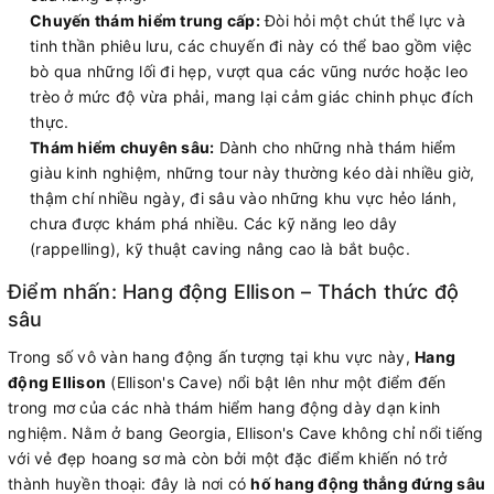
Chuyến thám hiểm trung cấp:
Đòi hỏi một chút thể lực và
tinh thần phiêu lưu, các chuyến đi này có thể bao gồm việc
bò qua những lối đi hẹp, vượt qua các vũng nước hoặc leo
trèo ở mức độ vừa phải, mang lại cảm giác chinh phục đích
thực.
Thám hiểm chuyên sâu:
Dành cho những nhà thám hiểm
giàu kinh nghiệm, những tour này thường kéo dài nhiều giờ,
thậm chí nhiều ngày, đi sâu vào những khu vực hẻo lánh,
chưa được khám phá nhiều. Các kỹ năng leo dây
(rappelling), kỹ thuật caving nâng cao là bắt buộc.
Điểm nhấn: Hang động Ellison – Thách thức độ
sâu
Trong số vô vàn hang động ấn tượng tại khu vực này,
Hang
động Ellison
(Ellison's Cave) nổi bật lên như một điểm đến
trong mơ của các nhà thám hiểm hang động dày dạn kinh
nghiệm. Nằm ở bang Georgia, Ellison's Cave không chỉ nổi tiếng
với vẻ đẹp hoang sơ mà còn bởi một đặc điểm khiến nó trở
thành huyền thoại: đây là nơi có
hố hang động thẳng đứng sâu