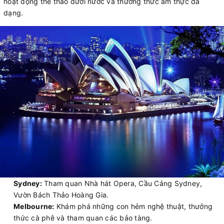
hoạt động thể thao dưới nước và thưởng thức ẩm thực đa
dạng.
Sydney:
Tham quan Nhà hát Opera, Cầu Cảng Sydney,
Vườn Bách Thảo Hoàng Gia.
Melbourne:
Khám phá những con hẻm nghệ thuật, thưởng
thức cà phê và tham quan các bảo tàng.