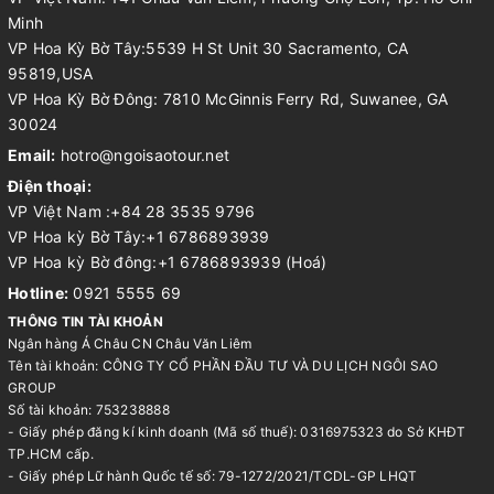
Minh
VP Hoa Kỳ Bờ Tây:5539 H St Unit 30 Sacramento, CA
95819,USA
VP Hoa Kỳ Bờ Đông: 7810 McGinnis Ferry Rd, Suwanee, GA
30024
Email:
hotro@ngoisaotour.net
Điện thoại:
VP Việt Nam :+84 28 3535 9796
VP Hoa kỳ Bờ Tây:+1 6786893939
VP Hoa kỳ Bờ đông:+1 6786893939 (Hoá)
Hotline:
0921 5555 69
THÔNG TIN TÀI KHOẢN
Ngân hàng Á Châu CN Châu Văn Liêm
Tên tài khoản: CÔNG TY CỔ PHẦN ĐẦU TƯ VÀ DU LỊCH NGÔI SAO
GROUP
Số tài khoản: 753238888
- Giấy phép đăng kí kinh doanh (Mã số thuế): 0316975323 do Sở KHĐT
TP.HCM cấp.
- Giấy phép Lữ hành Quốc tế số: 79-1272/2021/TCDL-GP LHQT