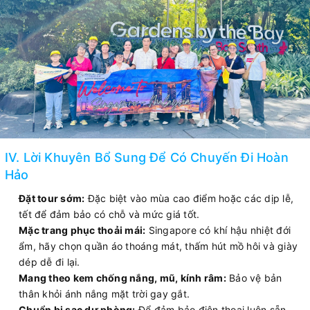
IV. Lời Khuyên Bổ Sung Để Có Chuyến Đi Hoàn
Hảo
Đặt tour sớm:
Đặc biệt vào mùa cao điểm hoặc các dịp lễ,
tết để đảm bảo có chỗ và mức giá tốt.
Mặc trang phục thoải mái:
Singapore có khí hậu nhiệt đới
ẩm, hãy chọn quần áo thoáng mát, thấm hút mồ hôi và giày
dép dễ đi lại.
Mang theo kem chống nắng, mũ, kính râm:
Bảo vệ bản
thân khỏi ánh nắng mặt trời gay gắt.
Chuẩn bị sạc dự phòng:
Để đảm bảo điện thoại luôn sẵn