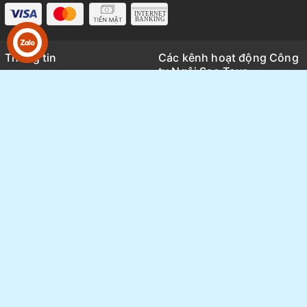
Thông tin
Các kênh hoạt động Công
ty Ngôi Sao Tour
Trang chủ
Kênh TikTok
Giới thiệu
Thông tin báo chí và Media
Tour du lịch
Review tổng hợp các tour thực
Tin tức
tế
Sang nhượng Tour - Vé
Thông tin hoạt động nội bộ
FAQ
Ngôi Sao group
Bảng giá Visa
Tuyển Dụng
Liên hệ
Chính sách bảo mật
Hướng dẫn
Quy định và hình thức thanh