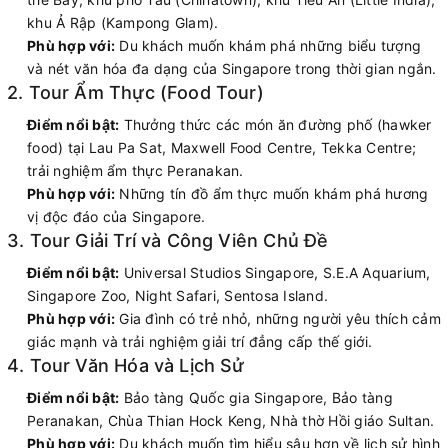
khu Ả Rập (Kampong Glam).
Phù hợp với:
Du khách muốn khám phá những biểu tượng
và nét văn hóa đa dạng của Singapore trong thời gian ngắn.
2. Tour Ẩm Thực (Food Tour)
Điểm nổi bật:
Thưởng thức các món ăn đường phố (hawker
food) tại Lau Pa Sat, Maxwell Food Centre, Tekka Centre;
trải nghiệm ẩm thực Peranakan.
Phù hợp với:
Những tín đồ ẩm thực muốn khám phá hương
vị độc đáo của Singapore.
3. Tour Giải Trí và Công Viên Chủ Đề
Điểm nổi bật:
Universal Studios Singapore, S.E.A Aquarium,
Singapore Zoo, Night Safari, Sentosa Island.
Phù hợp với:
Gia đình có trẻ nhỏ, những người yêu thích cảm
giác mạnh và trải nghiệm giải trí đẳng cấp thế giới.
4. Tour Văn Hóa và Lịch Sử
Điểm nổi bật:
Bảo tàng Quốc gia Singapore, Bảo tàng
Peranakan, Chùa Thian Hock Keng, Nhà thờ Hồi giáo Sultan.
Phù hợp với:
Du khách muốn tìm hiểu sâu hơn về lịch sử hình