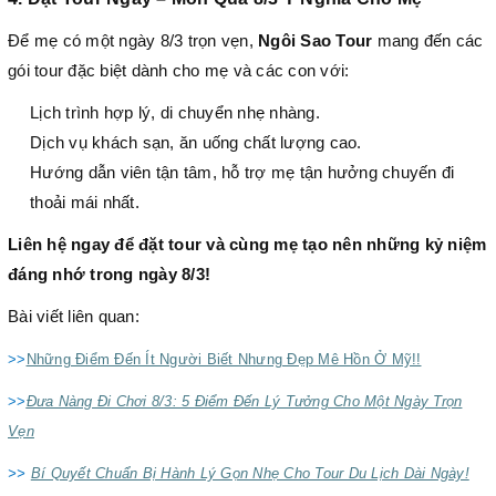
Để mẹ có một ngày 8/3 trọn vẹn,
Ngôi Sao Tour
mang đến các
gói tour đặc biệt dành cho mẹ và các con với:
Lịch trình hợp lý, di chuyển nhẹ nhàng.
Dịch vụ khách sạn, ăn uống chất lượng cao.
Hướng dẫn viên tận tâm, hỗ trợ mẹ tận hưởng chuyến đi
thoải mái nhất.
Liên hệ ngay để đặt tour và cùng mẹ tạo nên những kỷ niệm
đáng nhớ trong ngày 8/3!
Bài viết liên quan:
>>
Những Điểm Đến Ít Người Biết Nhưng Đẹp Mê Hồn Ở Mỹ!!
>>
Đưa Nàng Đi Chơi 8/3: 5 Điểm Đến Lý Tưởng Cho Một Ngày Trọn
Vẹn
>>
Bí Quyết Chuẩn Bị Hành Lý Gọn Nhẹ Cho Tour Du Lịch Dài Ngày!