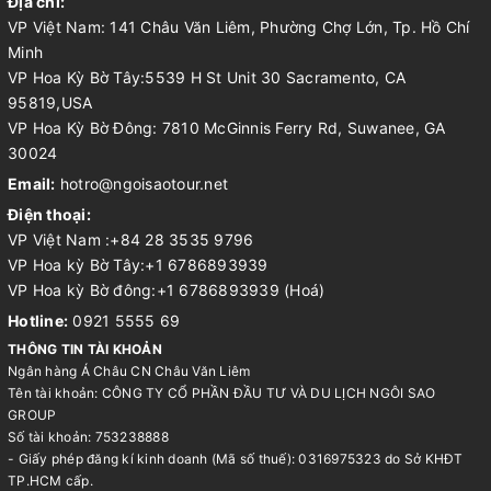
Địa chỉ:
VP Việt Nam: 141 Châu Văn Liêm, Phường Chợ Lớn, Tp. Hồ Chí
Minh
VP Hoa Kỳ Bờ Tây:5539 H St Unit 30 Sacramento, CA
95819,USA
VP Hoa Kỳ Bờ Đông: 7810 McGinnis Ferry Rd, Suwanee, GA
30024
Email:
hotro@ngoisaotour.net
Điện thoại:
VP Việt Nam :+84 28 3535 9796
VP Hoa kỳ Bờ Tây:+1 6786893939
VP Hoa kỳ Bờ đông:+1 6786893939 (Hoá)
Hotline:
0921 5555 69
THÔNG TIN TÀI KHOẢN
Ngân hàng Á Châu CN Châu Văn Liêm
Tên tài khoản: CÔNG TY CỔ PHẦN ĐẦU TƯ VÀ DU LỊCH NGÔI SAO
GROUP
Số tài khoản: 753238888
- Giấy phép đăng kí kinh doanh (Mã số thuế): 0316975323 do Sở KHĐT
TP.HCM cấp.