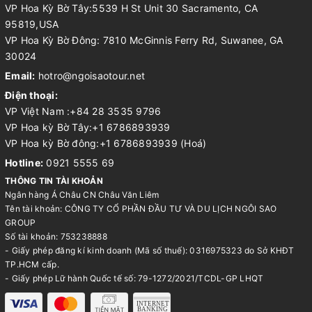
VP Hoa Kỳ Bờ Tây:5539 H St Unit 30 Sacramento, CA
95819,USA
VP Hoa Kỳ Bờ Đông: 7810 McGinnis Ferry Rd, Suwanee, GA
30024
Email:
hotro@ngoisaotour.net
Điện thoại:
VP Việt Nam :+84 28 3535 9796
VP Hoa kỳ Bờ Tây:+1 6786893939
VP Hoa kỳ Bờ đông:+1 6786893939 (Hoá)
Hotline:
0921 5555 69
THÔNG TIN TÀI KHOẢN
Ngân hàng Á Châu CN Châu Văn Liêm
Tên tài khoản: CÔNG TY CỔ PHẦN ĐẦU TƯ VÀ DU LỊCH NGÔI SAO
GROUP
Số tài khoản: 753238888
- Giấy phép đăng kí kinh doanh (Mã số thuế): 0316975323 do Sở KHĐT
TP.HCM cấp.
- Giấy phép Lữ hành Quốc tế số: 79-1272/2021/TCDL-GP LHQT