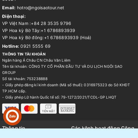
Email:
hotro@ngoisaotour.net
Điện thoại:
VP Việt Nam :+84 28 3535 9796
VP Hoa kỳ Bờ Tây:+1 6786893939
VP Hoa kỳ Bờ đông:+1 6786893939 (Hoá)
Hotline:
0921 5555 69
THÔNG TIN TÀI KHOẢN
Ngân hàng Á Châu CN Châu Văn Liêm
Tên tài khoản: CÔNG TY CỔ PHẦN ĐẦU TƯ VÀ DU LỊCH NGÔI SAO
GROUP
Số tài khoản: 753238888
- Giấy phép đăng kí kinh doanh (Mã số thuế): 0316975323 do Sở KHĐT
TP.HCM cấp.
- Giấy phép Lữ hành Quốc tế số: 79-1272/2021/TCDL-GP LHQT
Thông tin
Các kênh hoạt động Công
ty Ngôi Sao Tour
Trang chủ