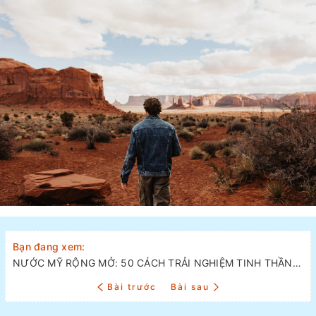
Bạn đang xem:
NƯỚC MỸ RỘNG MỞ: 50 CÁCH TRẢI NGHIỆM TINH THẦN CỦA NHỮNG CUNG ĐƯỜNG BẤT TẬN CÙNG BRAND USA
Bài trước
Bài sau