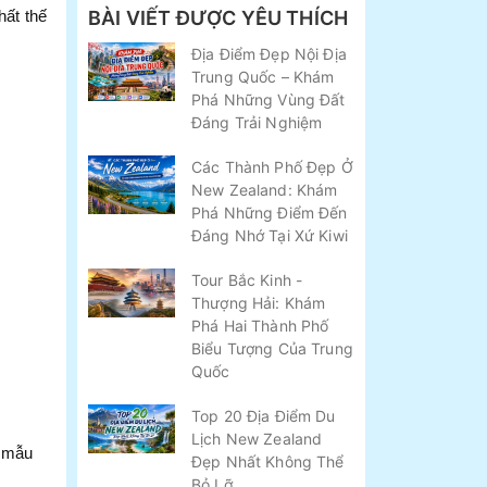
BÀI VIẾT ĐƯỢC YÊU THÍCH
hất thế
Địa Điểm Đẹp Nội Địa
Trung Quốc – Khám
Phá Những Vùng Đất
Đáng Trải Nghiệm
Các Thành Phố Đẹp Ở
New Zealand: Khám
Phá Những Điểm Đến
Đáng Nhớ Tại Xứ Kiwi
Tour Bắc Kinh -
Thượng Hải: Khám
Phá Hai Thành Phố
Biểu Tượng Của Trung
Quốc
Top 20 Địa Điểm Du
Lịch New Zealand
g mẫu
Đẹp Nhất Không Thể
Bỏ Lỡ