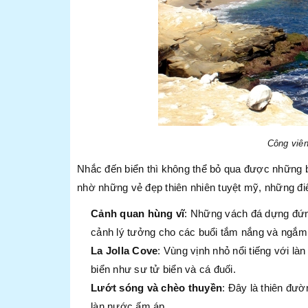
Công viên
Nhắc đến biển thì không thể bỏ qua được những bã
nhờ những vẻ đẹp thiên nhiên tuyệt mỹ, những điểm
Cảnh quan hùng vĩ
: Những vách đá dựng đứng
cảnh lý tưởng cho các buổi tắm nắng và ngắm
La Jolla Cove
: Vùng vịnh nhỏ nổi tiếng với là
biển như sư tử biển và cá đuối.
Lướt sóng và chèo thuyền
: Đây là thiên đư
làn nước ấm áp.