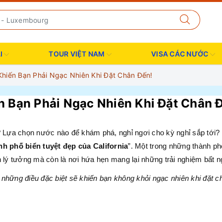
I
TOUR VIỆT NAM
VISA CÁC NƯỚC
hiến Bạn Phải Ngạc Nhiên Khi Đặt Chân Đến!
 Bạn Phải Ngạc Nhiên Khi Đặt Chân 
? Lựa chọn nước nào để khám phá, nghỉ ngơi cho kỳ nghỉ sắp tới?
h phố biển tuyệt đẹp của California
”
. M
ột trong những thành ph
ch lý tưởng mà còn là nơi hứa hẹn mang lại những trải nghiệm bất n
 những điều đặc biệt sẽ khiến bạn không khỏi ngạc nhiên khi đặt c