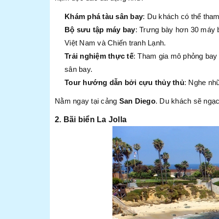
Khám phá tàu sân bay
: Du khách có thể tha
Bộ sưu tập máy bay
: Trưng bày hơn 30 máy 
Việt Nam và Chiến tranh Lạnh.
Trải nghiệm thực tế
: Tham gia mô phỏng bay t
sân bay.
Tour hướng dẫn bởi cựu thủy thủ
: Nghe nh
Nằm ngay tại cảng
San Diego
. Du khách sẽ ngạc
2. Bãi biển La Jolla