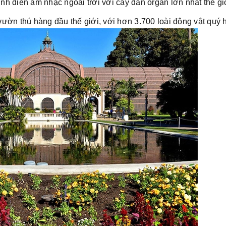
rình diễn âm nhạc ngoài trời với cây đàn organ lớn nhất thế gi
vườn thú hàng đầu thế giới, với hơn 3.700 loài động vật quý 