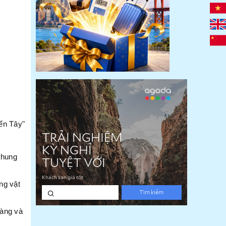
iển Tây"
khung
ng vật
hàng và