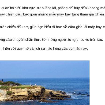
m quan hơn 60 khu vực, từ buồng lái, phòng chỉ huy đến khoang má
bay chiến đấu, bao gồm những mẫu máy bay từng tham gia Chiến 
rên chiến đấu cơ, giúp bạn hiểu rõ hơn về cảm giác lái máy bay t
ững câu chuyện chân thực từ những người từng phục vụ trên tàu.
 nhiên với quy mô và lịch sử hào hùng của con tàu này.