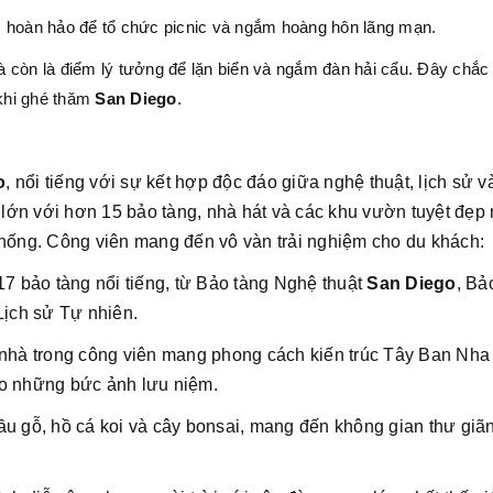
m hoàn hảo để tổ chức picnic và ngắm hoàng hôn lãng mạn.
mà còn là điểm lý tưởng để lặn biển và ngắm đàn hải cẩu. Đây chắc
 khi ghé thăm
San Diego
.
o
, nổi tiếng với sự kết hợp độc đáo giữa nghệ thuật, lịch sử v
 lớn với hơn 15 bảo tàng, nhà hát và các khu vườn tuyệt đẹp
hống. Công viên mang đến vô vàn trải nghiệm cho du khách:
 17 bảo tàng nổi tiếng, từ Bảo tàng Nghệ thuật
San Diego
, Bả
ịch sử Tự nhiên.
 nhà trong công viên mang phong cách kiến trúc Tây Ban Nha 
ho những bức ảnh lưu niệm.
ầu gỗ, hồ cá koi và cây bonsai, mang đến không gian thư giã