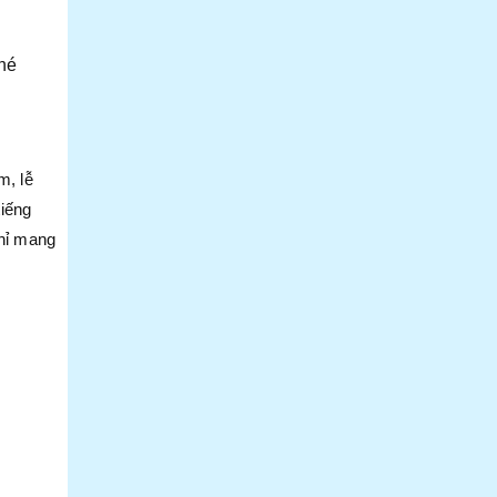
ghé
m, lễ
tiếng
hỉ mang