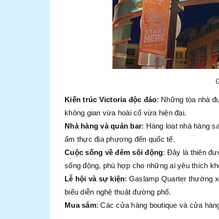
G
Kiến trúc Victoria độc đáo
: Những tòa nhà đư
không gian vừa hoài cổ vừa hiện đại.
Nhà hàng và quán bar
: Hàng loạt nhà hàng s
ẩm thực địa phương đến quốc tế.
Cuộc sống về đêm sôi động
: Đây là thiên đ
sống động, phù hợp cho những ai yêu thích khô
Lễ hội và sự kiện
: Gaslamp Quarter thường xu
biểu diễn nghệ thuật đường phố.
Mua sắm
: Các cửa hàng boutique và cửa hàng