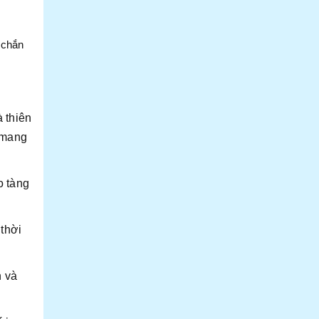
 chắn
à thiên
 mang
o tàng
thời
n và