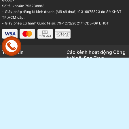
GROUP
Số tài khoản: 753238888
- Giấy phép đăng kí kinh doanh (Mã số thuế): 0316975323 do Sở KHĐT
TP.HCM cấp.
- Giấy phép Lữ hành Quốc tế số: 79-1272/2021/TCDL-GP LHQT
Thông tin
Các kênh hoạt động Công
ty Ngôi Sao Tour
Trang chủ
Kênh TikTok
Giới thiệu
Thông tin báo chí và Media
Tour du lịch
Review tổng hợp các tour thực
Tin tức
tế
Sang nhượng Tour - Vé
Thông tin hoạt động nội bộ
FAQ
Ngôi Sao group
Bảng giá Visa
Tuyển Dụng
Liên hệ