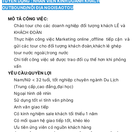
TUYỂN DỤNG : NHÂN VIÊN KINH DOANH KHÁCH
OUTBOUND/NỘI ĐỊA NGOISAOTOU
MÔ TẢ CÔNG VIỆC:
Chào tour cho các doanh nghiệp đối tượng khách LẺ và
KHÁCH ĐOÀN
Thực hiện công việc Marketing online ,offline tiếp cận và
gửi các tour cho đối tượng khách đoàn,khách lẻ ghép
tour nước ngoài,trong nước
Chi tiết công việc sẽ được trao đổi cụ thể hơn khi phỏng
vấn
YÊU CẦU:
QUYỀN LỢI
Nam/Nữ < 32 tuổi, tốt nghiệp chuyên ngành Du Lịch
(Trung cấp,cao đẳng,đại học)
Ngoại hình dễ nhìn
Sử dụng tốt vi tính văn phòng
Anh văn giao tiếp
Có kinh nghiệm sale khách tối thiểu 1 năm
Có mối quan hệ giao tiếp tốt, khéo léo
Ưu tiên ứng viên có nguồn khách hàng