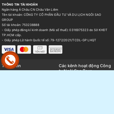
THÔNG TIN TÀI KHOẢN
Ngân hàng Á Châu CN Châu Văn Liêm
Tên tài khoản: CÔNG TY CỔ PHẦN ĐẦU TƯ VÀ DU LỊCH NGÔI SAO
GROUP
Số tài khoản: 753238888
- Giấy phép đăng kí kinh doanh (Mã số thuế): 0316975323 do Sở KHĐT
TP.HCM cấp.
- Giấy phép Lữ hành Quốc tế số: 79-1272/2021/TCDL-GP LHQT
Thông tin
Các kênh hoạt động Công
ty Ngôi Sao Tour
Trang chủ
Kênh TikTok
Giới thiệu
Thông tin báo chí và Media
Tour du lịch
Review tổng hợp các tour thực
Tin tức
tế
Sang nhượng Tour - Vé
Thông tin hoạt động nội bộ
FAQ
Ngôi Sao group