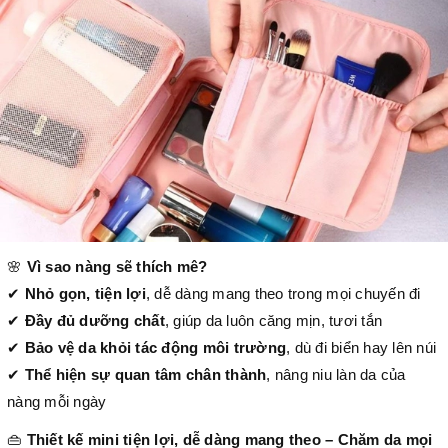
🌸
Vì sao nàng sẽ thích mê?
✔
Nhỏ gọn, tiện lợi
, dễ dàng mang theo trong mọi chuyến đi
✔
Đầy đủ dưỡng chất
, giúp da luôn căng mịn, tươi tắn
✔
Bảo vệ da khỏi tác động môi trường
, dù đi biển hay lên núi
✔
Thể hiện sự quan tâm chân thành
, nâng niu làn da của
nàng mỗi ngày
👜
Thiết kế mini tiện lợi, dễ dàng mang theo – Chăm da mọi