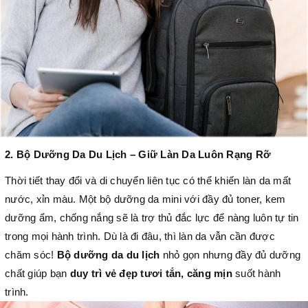
2. Bộ Dưỡng Da Du Lịch – Giữ Làn Da Luôn Rạng Rỡ
Thời tiết thay đổi và di chuyển liên tục có thể khiến làn da mất
nước, xỉn màu. Một bộ dưỡng da mini với đầy đủ toner, kem
dưỡng ẩm, chống nắng sẽ là trợ thủ đắc lực để nàng luôn tự tin
trong mọi hành trình.
Dù là đi đâu, thì làn da vẫn cần được
chăm sóc!
Bộ dưỡng da du lịch
nhỏ gọn nhưng đầy đủ dưỡng
chất giúp bạn
duy trì vẻ đẹp tươi tắn, căng mịn
suốt hành
trình.