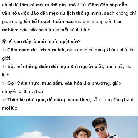
chính là
tấm vé mở ra thế giới mới
! Từ
điểm đến hấp dẫn,
văn hóa độc đáo
đến
mẹo du lịch thông minh
, sách không chỉ
giúp nàng
lên kế hoạch hoàn hảo
mà còn mang đến
trải
nghiệm sâu sắc hơn
trong mỗi hành trình.
🌍
Vì sao đây là món quà tuyệt vời?
✨
Cẩm nang du lịch hữu ích
, giúp nàng dễ dàng khám phá thế
giới
✨
Bật mí những điểm đến đẹp & ít người biết
, tránh bẫy du
lịch
✨
Gợi ý ẩm thực, mua sắm, văn hóa địa phương
, giúp
chuyến đi thú vị hơn
✨
Thiết kế nhỏ gọn, dễ dàng mang theo
, sẵn sàng đồng hành
mọi lúc