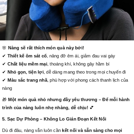
🌸
Nàng sẽ rất thích món quà này bởi!
✔
Thiết kế ôm sát cổ
, nâng đỡ êm ái, giảm đau vai gáy
✔
Chất liệu mềm mại
, thoáng khí, không gây hầm bí
✔
Nhỏ gọn, tiện lợi
, dễ dàng mang theo trong mọi chuyến đi
✔
Màu sắc trang nhã
, phù hợp với phong cách thanh lịch của
nàng
🎁
Một món quà nhỏ nhưng đầy yêu thương – Để mỗi hành
trình của nàng luôn nhẹ nhàng, dễ chịu!
💕
5. Sạc Dự Phòng – Không Lo Gián Đoạn Kết Nối
Dù đi đâu, nàng vẫn luôn cần
kết nối và sẵn sàng cho mọi