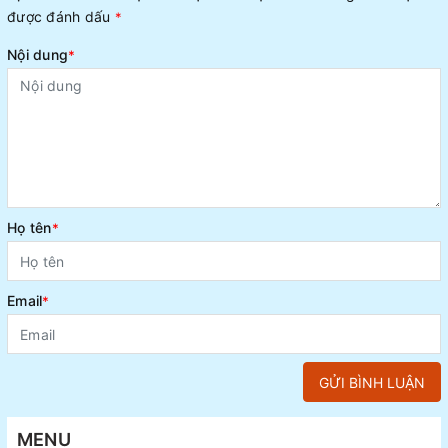
được đánh dấu
*
Nội dung
*
Họ tên
*
Email
*
GỬI BÌNH LUẬN
MENU