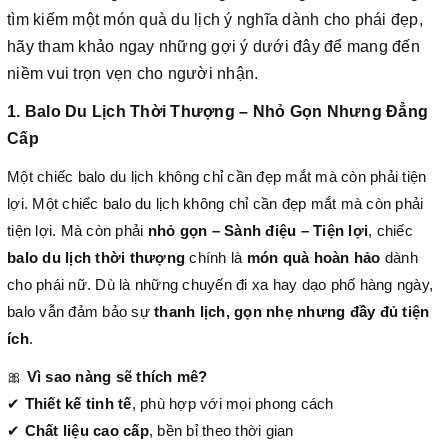
tìm kiếm một món quà du lịch ý nghĩa dành cho phái đẹp,
hãy tham khảo ngay những gợi ý dưới đây để mang đến
niềm vui trọn vẹn cho người nhận.
1. Balo Du Lịch Thời Thượng – Nhỏ Gọn Nhưng Đẳng
Cấp
Một chiếc balo du lịch không chỉ cần đẹp mắt mà còn phải tiện
lợi.
Một chiếc balo du lịch không chỉ cần đẹp mắt mà còn phải
tiện lợi.
Mà còn phải
nhỏ gọn – Sành điệu – Tiện lợi
, chiếc
balo du lịch thời thượng
chính là
món quà hoàn hảo
dành
cho phái nữ. Dù là những chuyến đi xa hay dạo phố hàng ngày,
balo vẫn đảm bảo sự
thanh lịch, gọn nhẹ nhưng đầy đủ tiện
ích
.
🎀
Vì sao nàng sẽ thích mê?
✔
Thiết kế tinh tế
, phù hợp với mọi phong cách
✔
Chất liệu cao cấp
, bền bỉ theo thời gian