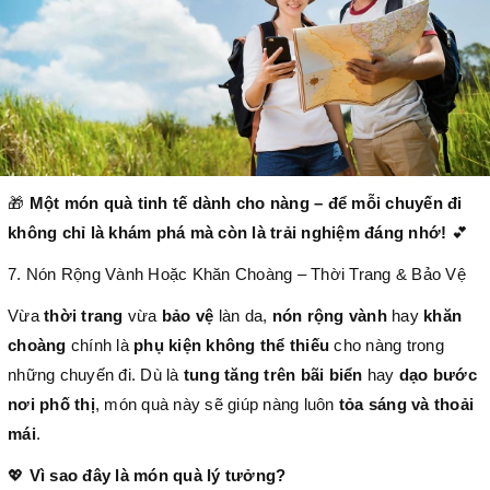
🎁
Một món quà tinh tế dành cho nàng – để mỗi chuyến đi
không chỉ là khám phá mà còn là trải nghiệm đáng nhớ!
💕
7. Nón Rộng Vành Hoặc Khăn Choàng – Thời Trang & Bảo Vệ
Vừa
thời trang
vừa
bảo vệ
làn da,
nón rộng vành
hay
khăn
choàng
chính là
phụ kiện không thể thiếu
cho nàng trong
những chuyến đi. Dù là
tung tăng trên bãi biển
hay
dạo bước
nơi phố thị
, món quà này sẽ giúp nàng luôn
tỏa sáng và thoải
mái
.
💖
Vì sao đây là món quà lý tưởng?