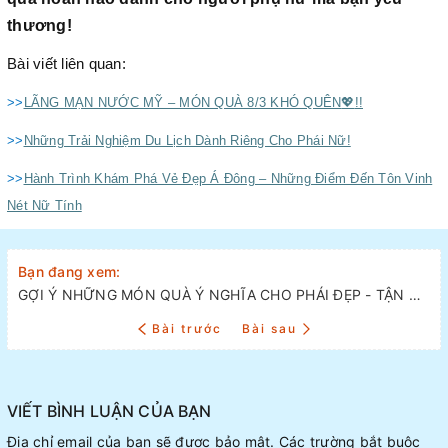
thương!
Bài viết liên quan:
>>
LÃNG MẠN NƯỚC MỸ – MÓN QUÀ 8/3 KHÓ QUÊN
💖
!!
>>
Những Trải Nghiệm Du Lịch Dành Riêng Cho Phái Nữ!
>>
Hành Trình Khám Phá Vẻ Đẹp Á Đông – Những Điểm Đến Tôn Vinh
Nét Nữ Tính
Bạn đang xem:
GỢI Ý NHỮNG MÓN QUÀ Ý NGHĨA CHO PHÁI ĐẸP - TẬN HƯỞNG CHUYẾN DU LỊCH TUYỆT VỜI!
Bài trước
Bài sau
VIẾT BÌNH LUẬN CỦA BẠN
Địa chỉ email của bạn sẽ được bảo mật. Các trường bắt buộc