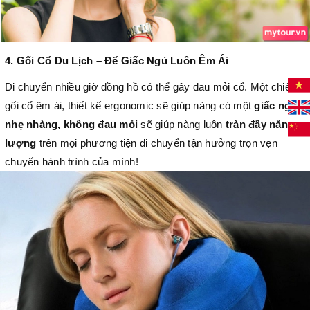
4. Gối Cổ Du Lịch – Để Giấc Ngủ Luôn Êm Ái
Di chuyển nhiều giờ đồng hồ có thể gây đau mỏi cổ. Một chiếc
gối cổ êm ái, thiết kế ergonomic sẽ giúp nàng có một
giấc ngủ
nhẹ nhàng, không đau mỏi
sẽ giúp nàng luôn
tràn đầy năng
lượng
trên mọi phương tiện di chuyển tận hưởng trọn vẹn
chuyến hành trình của mình!