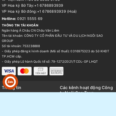
VP Hoa kỳ Bờ Tây:+1 6786893939
VP Hoa kỳ Bờ đông:+1 6786893939 (Hoá)
Hotline:
0921 5555 69
THÔNG TIN TÀI KHOẢN
Ngân hàng Á Châu CN Châu Văn Liêm
Tên tài khoản: CÔNG TY CỔ PHẦN ĐẦU TƯ VÀ DU LỊCH NGÔI SAO
GROUP
Số tài khoản: 753238888
- Giấy phép đăng kí kinh doanh (Mã số thuế): 0316975323 do Sở KHĐT
TP.HCM cấp.
- Giấy phép Lữ hành Quốc tế số: 79-1272/2021/TCDL-GP LHQT
Thông tin
Các kênh hoạt động Công
ty Ngôi Sao Tour
Trang chủ
Kênh TikTok
Giới thiệu
Thông tin báo chí và Media
Tour du lịch
Review tổng hợp các tour thực