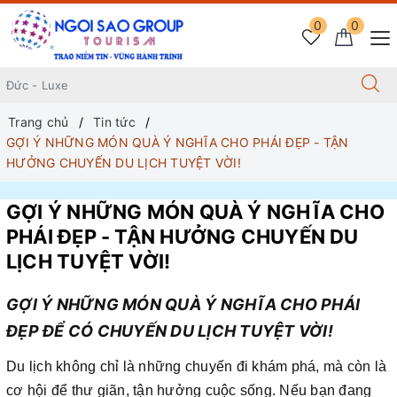
0
0
Trang chủ
Tin tức
GỢI Ý NHỮNG MÓN QUÀ Ý NGHĨA CHO PHÁI ĐẸP - TẬN
HƯỞNG CHUYẾN DU LỊCH TUYỆT VỜI!
GỢI Ý NHỮNG MÓN QUÀ Ý NGHĨA CHO
PHÁI ĐẸP - TẬN HƯỞNG CHUYẾN DU
LỊCH TUYỆT VỜI!
GỢI Ý NHỮNG MÓN QUÀ Ý NGHĨA CHO PHÁI
ĐẸP ĐỂ CÓ CHUYẾN DU LỊCH TUYỆT VỜI!
Du lịch không chỉ là những chuyến đi khám phá, mà còn là
cơ hội để thư giãn, tận hưởng cuộc sống. Nếu bạn đang