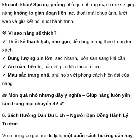
khoảnh khắc
!
Sạc dự phòng
nhỏ gọn nhưng mạnh mẽ sẽ giúp
nàng
không lo gián đoạn liên lạc
, thoải mái chụp ảnh, lướt
web và giữ kết nối suốt hành trình.
💖
Vì sao nàng sẽ thích?
✔
Thiết kế thanh lịch, nhỏ gọn
, dễ dàng mang theo trong túi
xách
✔
Dung lượng pin lớn
, sạc nhanh, luôn sẵn sàng khi cần
✔
An toàn, bền bỉ
, bảo vệ pin điện thoại tối ưu
✔
Màu sắc trang nhã
, phù hợp với phong cách hiện đại của
nàng
🎁
Món quà nhỏ nhưng đầy ý nghĩa – Giúp nàng luôn yên
tâm trong mọi chuyến đi!
💕
6. Sách Hướng Dẫn Du Lịch – Người Bạn Đồng Hành Lý
Tưởng
Với những cô gái mê du lịch,
một cuốn sách hướng dẫn hay