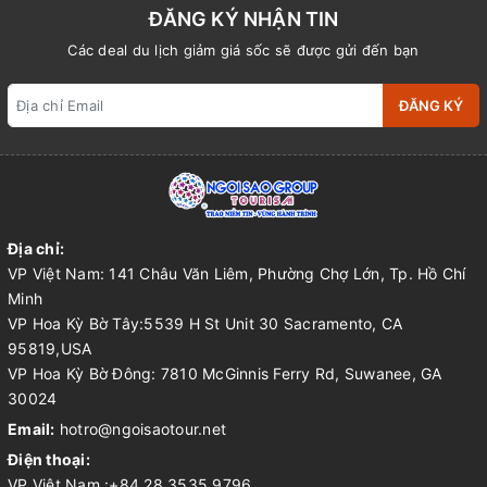
ĐĂNG KÝ NHẬN TIN
Các deal du lịch giảm giá sốc sẽ được gửi đến bạn
ĐĂNG KÝ
Địa chỉ:
VP Việt Nam: 141 Châu Văn Liêm, Phường Chợ Lớn, Tp. Hồ Chí
Minh
VP Hoa Kỳ Bờ Tây:5539 H St Unit 30 Sacramento, CA
95819,USA
VP Hoa Kỳ Bờ Đông: 7810 McGinnis Ferry Rd, Suwanee, GA
30024
Email:
hotro@ngoisaotour.net
Điện thoại:
VP Việt Nam :+84 28 3535 9796