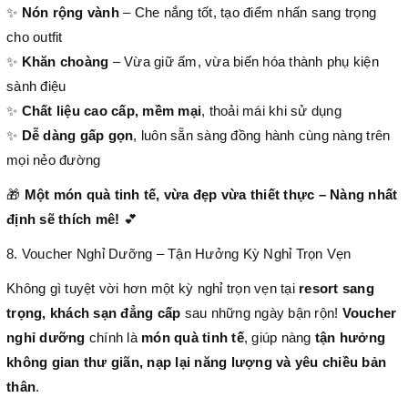
✨
Nón rộng vành
– Che nắng tốt, tạo điểm nhấn sang trọng
cho outfit
✨
Khăn choàng
– Vừa giữ ấm, vừa biến hóa thành phụ kiện
sành điệu
✨
Chất liệu cao cấp, mềm mại
, thoải mái khi sử dụng
✨
Dễ dàng gấp gọn
, luôn sẵn sàng đồng hành cùng nàng trên
mọi nẻo đường
🎁
Một món quà tinh tế, vừa đẹp vừa thiết thực – Nàng nhất
định sẽ thích mê!
💕
8. Voucher Nghỉ Dưỡng – Tận Hưởng Kỳ Nghỉ Trọn Vẹn
Không gì tuyệt vời hơn một kỳ nghỉ trọn vẹn tại
resort sang
trọng, khách sạn đẳng cấp
sau những ngày bận rộn!
Voucher
nghỉ dưỡng
chính là
món quà tinh tế
, giúp nàng
tận hưởng
không gian thư giãn, nạp lại năng lượng và yêu chiều bản
thân
.