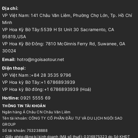
Địa chỉ:
VP Việt Nam: 141 Châu Văn Liêm, Phường Chợ Lớn, Tp. Hồ Chí
Minh
VP Hoa Kỳ Bờ Tây:5539 H St Unit 30 Sacramento, CA
95819,USA
VP Hoa Kỳ Bờ Đông: 7810 McGinnis Ferry Rd, Suwanee, GA
30024
Email:
hotro@ngoisaotour.net
Điện thoại:
VP Việt Nam :+84 28 3535 9796
VP Hoa kỳ Bờ Tây:+1 6786893939
VP Hoa kỳ Bờ đông:+1 6786893939 (Hoá)
Hotline:
0921 5555 69
THÔNG TIN TÀI KHOẢN
Ngân hàng Á Châu CN Châu Văn Liêm
Tên tài khoản: CÔNG TY CỔ PHẦN ĐẦU TƯ VÀ DU LỊCH NGÔI SAO
GROUP
Số tài khoản: 753238888
- Giấy phép đăng kí kinh doanh (Mã số thuế): 0316975323 do Sở KHĐT