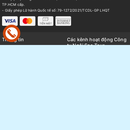
TP.HCM cấp.
- Giấy phép Lữ hành Quốc tế số: 79-1272/2021/TCDL-GP LHQT
Thông tin
Các kênh hoạt động Công
ty Ngôi Sao Tour
Trang chủ
Kênh TikTok
Giới thiệu
Thông tin báo chí và Media
Tour du lịch
Review tổng hợp các tour thực
Tin tức
tế
Sang nhượng Tour - Vé
Thông tin hoạt động nội bộ
FAQ
Ngôi Sao group
Bảng giá Visa
Tuyển Dụng
Liên hệ
Chính sách bảo mật