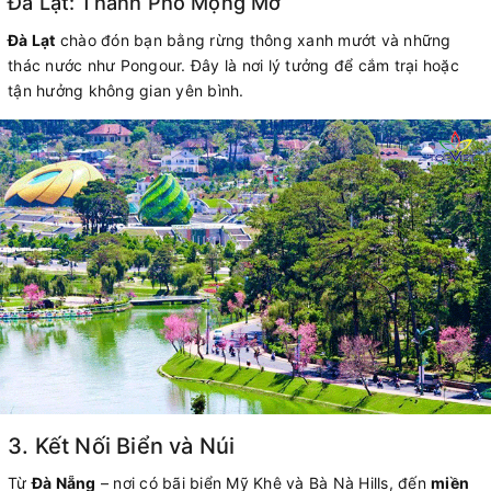
Đà Lạt: Thành Phố Mộng Mơ
Đà Lạt
chào đón bạn bằng rừng thông xanh mướt và những
thác nước như Pongour. Đây là nơi lý tưởng để cắm trại hoặc
tận hưởng không gian yên bình.
3. Kết Nối Biển và Núi
Từ
Đà Nẵng
– nơi có bãi biển Mỹ Khê và Bà Nà Hills, đến
miền