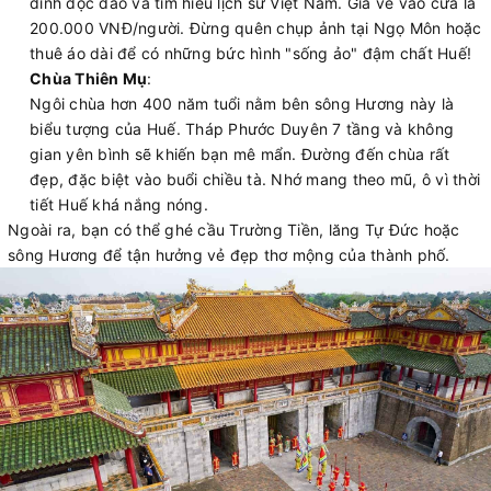
đình độc đáo và tìm hiểu lịch sử Việt Nam. Giá vé vào cửa là
200.000 VNĐ/người. Đừng quên chụp ảnh tại Ngọ Môn hoặc
thuê áo dài để có những bức hình "sống ảo" đậm chất Huế!
Chùa Thiên Mụ
:
Ngôi chùa hơn 400 năm tuổi nằm bên sông Hương này là
biểu tượng của Huế. Tháp Phước Duyên 7 tầng và không
gian yên bình sẽ khiến bạn mê mẩn. Đường đến chùa rất
đẹp, đặc biệt vào buổi chiều tà. Nhớ mang theo mũ, ô vì thời
tiết Huế khá nắng nóng.
Ngoài ra, bạn có thể ghé cầu Trường Tiền, lăng Tự Đức hoặc
sông Hương để tận hưởng vẻ đẹp thơ mộng của thành phố.