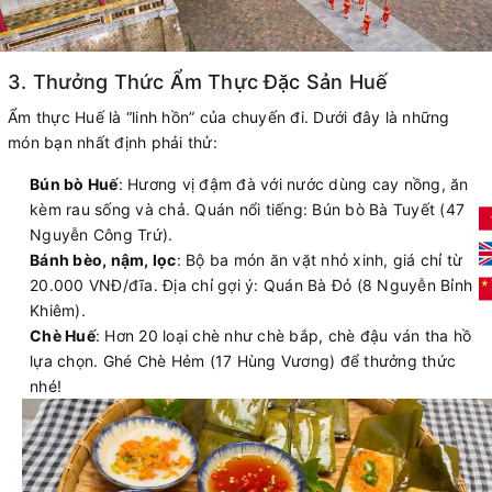
3. Thưởng Thức Ẩm Thực Đặc Sản Huế
Ẩm thực Huế là “linh hồn” của chuyến đi. Dưới đây là những
món bạn nhất định phải thử:
Bún bò Huế
: Hương vị đậm đà với nước dùng cay nồng, ăn
kèm rau sống và chả. Quán nổi tiếng: Bún bò Bà Tuyết (47
Nguyễn Công Trứ).
Bánh bèo, nậm, lọc
: Bộ ba món ăn vặt nhỏ xinh, giá chỉ từ
20.000 VNĐ/đĩa. Địa chỉ gợi ý: Quán Bà Đỏ (8 Nguyễn Bỉnh
Khiêm).
Chè Huế
: Hơn 20 loại chè như chè bắp, chè đậu ván tha hồ
lựa chọn. Ghé Chè Hẻm (17 Hùng Vương) để thưởng thức
nhé!