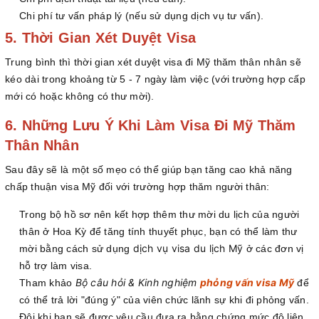
Chi phí tư vấn pháp lý (nếu sử dụng dịch vụ tư vấn).
5. Thời Gian Xét Duyệt Visa
Trung bình thì thời gian xét duyệt visa đi Mỹ thăm thân nhân sẽ
kéo dài trong khoảng từ 5 - 7 ngày làm việc (với trường hợp cấp
mới có hoặc không có thư mời).
6. Những Lưu Ý Khi Làm Visa Đi Mỹ Thăm
Thân Nhân
Sau đây sẽ là một số mẹo có thể giúp bạn tăng cao khả năng
chấp thuận visa Mỹ đối với trường hợp thăm người thân:
Trong bộ hồ sơ nên kết hợp thêm thư mời du lịch của người
thân ở Hoa Kỳ để tăng tính thuyết phục, bạn có thể làm thư
dịch vụ visa du lịch Mỹ
mời bằng cách sử dụng
ở các đơn vị
hỗ trợ làm visa.
Bộ câu hỏi & Kinh nghiệm
phỏng vấn visa Mỹ
Tham khảo
để
có thể trả lời "đúng ý" của viên chức lãnh sự khi đi phỏng vấn.
Đôi khi bạn sẽ được yêu cầu đưa ra bằng chứng mức độ liên