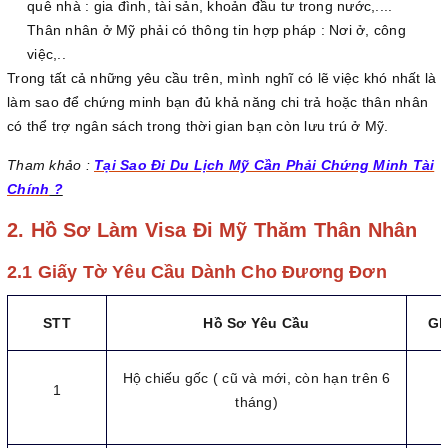
quê nhà : gia đình, tài sản, khoản đầu tư trong nước,....
Thân nhân ở Mỹ phải có thông tin hợp pháp : Nơi ở, công
việc,..
Trong tất cả những yêu cầu trên, mình nghĩ có lẽ việc khó nhất là
làm sao để chứng minh bạn đủ khả năng chi trả hoặc thân nhân
có thể trợ ngân sách trong thời gian bạn còn lưu trú ở Mỹ.
Tham khảo :
Tại Sao Đi Du Lịch Mỹ Cần Phải Chứng Minh Tài
Chính
?
2. Hồ Sơ Làm Visa Đi Mỹ Thăm Thân Nhân
2.1 Giấy Tờ Yêu Cầu Dành Cho Đương Đơn
STT
Hồ Sơ Yêu Cầu
Gh
Hộ chiếu gốc ( cũ và mới, còn hạn trên 6
1
tháng)