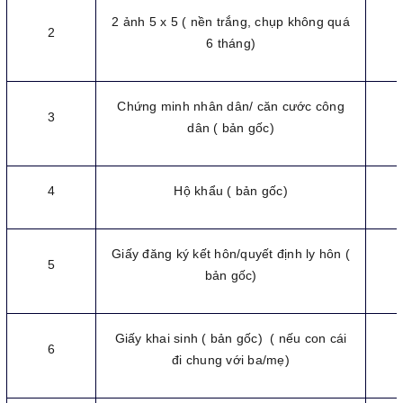
2 ảnh 5 x 5 ( nền trắng, chụp không quá
2
6 tháng)
Chứng minh nhân dân/ căn cước công
3
dân ( bản gốc)
4
Hộ khẩu ( bản gốc)
Giấy đăng ký kết hôn/quyết định ly hôn (
5
bản gốc)
Giấy khai sinh ( bản gốc) ( nếu con cái
6
đi chung với ba/mẹ)