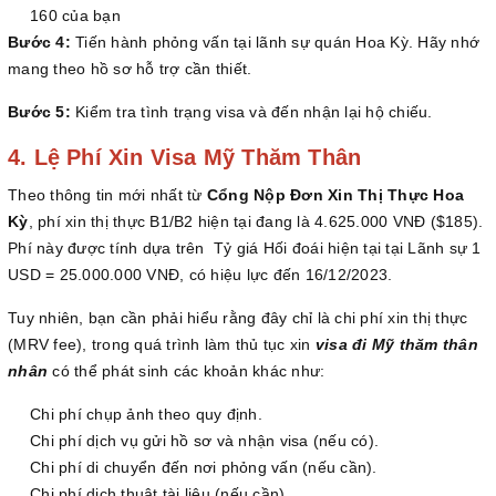
160 của bạn
Bước 4:
Tiến hành phỏng vấn tại lãnh sự quán Hoa Kỳ. Hãy nhớ
mang theo hồ sơ hỗ trợ cần thiết.
Bước 5:
Kiểm tra tình trạng visa và đến nhận lại hộ chiếu.
4. Lệ Phí Xin Visa Mỹ Thăm Thân
Theo thông tin mới nhất từ
Cổng Nộp Đơn Xin Thị Thực Hoa
Kỳ
, phí xin thị thực B1/B2 hiện tại đang là 4.625.000 VNĐ ($185).
Phí này được tính dựa trên Tỷ giá Hối đoái hiện tại tại Lãnh sự 1
USD = 25.000.000 VNĐ, có hiệu lực đến 16/12/2023.
Tuy nhiên, bạn cần phải hiểu rằng đây chỉ là chi phí xin thị thực
(MRV fee), trong quá trình làm thủ tục xin
visa đi Mỹ thăm thân
nhân
có thể phát sinh các khoản khác như:
Chi phí chụp ảnh theo quy định.
Chi phí dịch vụ gửi hồ sơ và nhận visa (nếu có).
Chi phí di chuyển đến nơi phỏng vấn (nếu cần).
Chi phí dịch thuật tài liệu (nếu cần).