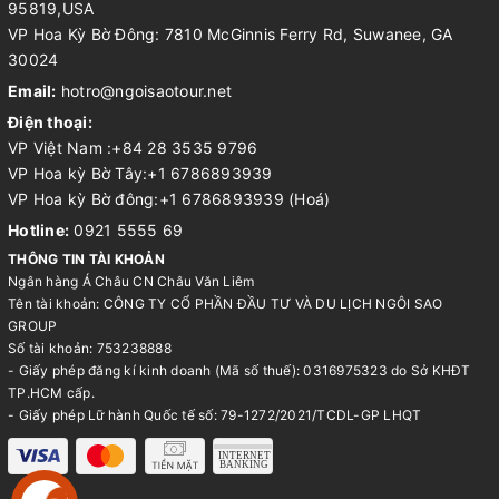
95819,USA
VP Hoa Kỳ Bờ Đông: 7810 McGinnis Ferry Rd, Suwanee, GA
30024
Email:
hotro@ngoisaotour.net
Điện thoại:
VP Việt Nam :+84 28 3535 9796
VP Hoa kỳ Bờ Tây:+1 6786893939
VP Hoa kỳ Bờ đông:+1 6786893939 (Hoá)
Hotline:
0921 5555 69
THÔNG TIN TÀI KHOẢN
Ngân hàng Á Châu CN Châu Văn Liêm
Tên tài khoản: CÔNG TY CỔ PHẦN ĐẦU TƯ VÀ DU LỊCH NGÔI SAO
GROUP
Số tài khoản: 753238888
- Giấy phép đăng kí kinh doanh (Mã số thuế): 0316975323 do Sở KHĐT
TP.HCM cấp.
- Giấy phép Lữ hành Quốc tế số: 79-1272/2021/TCDL-GP LHQT