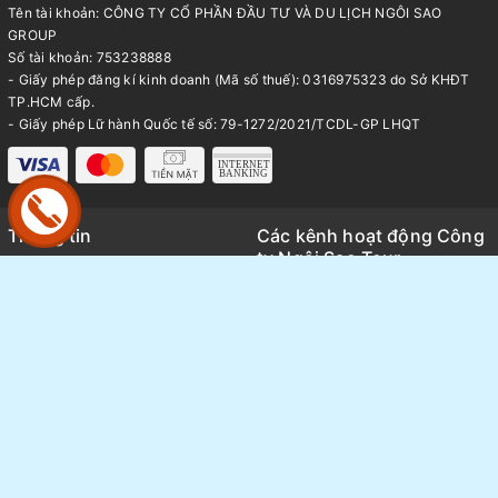
Tên tài khoản: CÔNG TY CỔ PHẦN ĐẦU TƯ VÀ DU LỊCH NGÔI SAO
GROUP
Số tài khoản: 753238888
- Giấy phép đăng kí kinh doanh (Mã số thuế): 0316975323 do Sở KHĐT
TP.HCM cấp.
- Giấy phép Lữ hành Quốc tế số: 79-1272/2021/TCDL-GP LHQT
Thông tin
Các kênh hoạt động Công
ty Ngôi Sao Tour
Trang chủ
Kênh TikTok
Giới thiệu
Thông tin báo chí và Media
Tour du lịch
Review tổng hợp các tour thực
Tin tức
tế
Sang nhượng Tour - Vé
Thông tin hoạt động nội bộ
FAQ
Ngôi Sao group
Bảng giá Visa
Tuyển Dụng