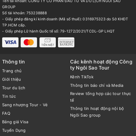
Tên tài khoản: CÔNG TY CỔ PHẦN ĐẦU TƯ VÀ DU LỊCH NGÔI SAO
GROUP
Số tài khoản: 753238888
- Giấy phép đăng kí kinh doanh (Mã số thuế): 0316975323 do Sở KHĐT
TP.HCM cấp.
- Giấy phép Lữ hành Quốc tế số: 79-1272/2021/TCDL-GP LHQT
Thông tin
Các kênh hoạt động Công
ty Ngôi Sao Tour
Trang chủ
Kênh TikTok
Giới thiệu
Thông tin báo chí và Media
Tour du lịch
Review tổng hợp các tour thực
Tin tức
tế
Sang nhượng Tour - Vé
Thông tin hoạt động nội bộ
FAQ
Ngôi Sao group
Bảng giá Visa
Tuyển Dụng